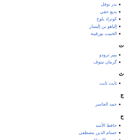
بدر نوفل
بديع حقي
كونراد بلوخ
إلياهو بن إليسار
الحبيب بورقيبة
ت
بيير ترودو
گرمان تيتوڤ
ث
ثابت ثابت
ج
حمد الجاسر
ح
حافظ الأسد
حسام الدين مصطفى
حسن الإحقاقي