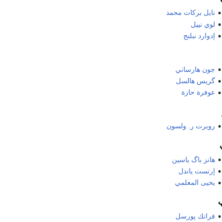
نايل بركات محمد
لوي نييل
إدوارد نبلنج
جون هارساني
گريس هالسل
عوفرة حازة
روبرت ر. ولسون
هانز باگ ياسين
إرنست ياندل
يحيى المعلمي
فرانك پورسل