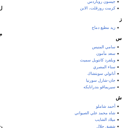
جيسون روباردس
ل
كرمت روزڤلت، الابن
ز
زيد مطيع دماج
م
س
سامي المنيس
سعد مأمون
ويلفرد كانتويل سميث
سناء المصري
أناتولي سوبتشاك
جان-شارل سورنيا
سيريماڤو بندرانايكه
ش
أحمد شاملو
شاه محمد علي الصيواني
ميلاد الشايب
شفيق جلال
ن