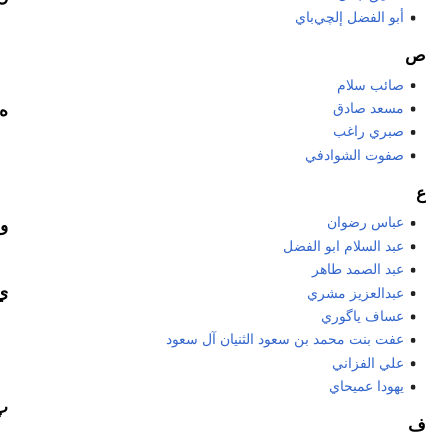
أبو الفضل إلچي‌باي
ص
صائب سلام
مسعد صادق
ه
صبري راغب
صفوت الشوادفي
ع
عباس رضوان
و
عبد السلام ابو الفضل
عبد الصمد طاهر
ي
عبدالعزيز مشري
عساف ياگوري
عفت بنت محمد بن سعود الثنيان آل سعود
علي الفزاني
يهودا عميحاي
پ
ف