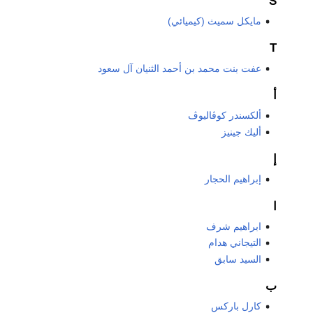
S
مايكل سميث (كيميائي)
T
عفت بنت محمد بن أحمد الثنيان آل سعود
أ
ألكسندر كوڤاليوڤ
أليك جينيز
إ
إبراهيم الحجار
ا
ابراهيم شرف
التيجاني هدام
السيد سابق
ب
كارل باركس