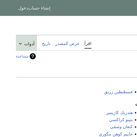
إنشاء حساب
دخول
اقرأ
عرض المصدر
تاريخ
أدوات
مساعدة
قسطنطين زريق
هندريك كازيمير
بتينو كراكسي
كنعان وصفي
حاييم كوهن مگوري