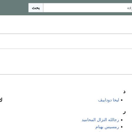
بحث
د
ك
ليخا دوداييڤ
ر
رجالله النزال المحاميد
رمسيس بهنام