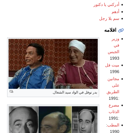
أدركني يا دكتور
أدهم
سم بلا رجل
افلامه
وزير
في
الجبس
1993
ميت فل
1996
مجانين
على
الطريق
بدر نوفل في الواد سيد الشغال.
:1991
مصرع
الذئاب
:1991
المطب
:
1990