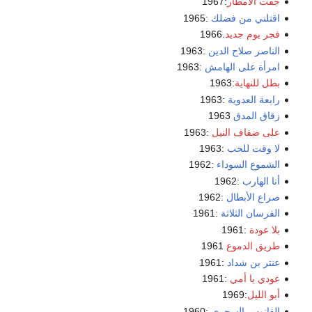
جفت الأمطار
:1967
اقتلني من فضلك
:1965
فجر يوم جديد
.1966
الناصر صلاح الدين
:1963
امرأة على الهامش
:1963
بطل للنهاية
:1963
رابعة العدوية
:1963
زقاق المدق
1963
على ضفاف النيل
:1963
لا وقت للحب
:1963
الشموع السوداء
:1962
أنا الهارب
:1962
صراع الأبطال
:1962
الفرسان الثلاثة
:1961
بلا عودة
:1961
طريق الدموع
1961
عنتر بن شداد
:1961
عودي يا أمي
:1961
أبو الليل
:1969
الفانوس السحري
:1960