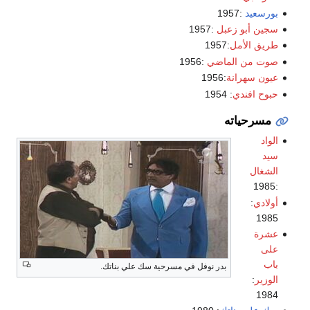
بورسعيد
:1957
سجين أبو زعبل
:1957
طريق الأمل
:1957
صوت من الماضي
:1956
عيون سهرانة
:1956
حبوح افندي
: 1954
مسرحياته
الواد
سيد
الشغال
:1985
أولادي
:
1985
عشرة
على
باب
بدر نوفل في مسرحية سك علي بناتك.
الوزير
:
1984