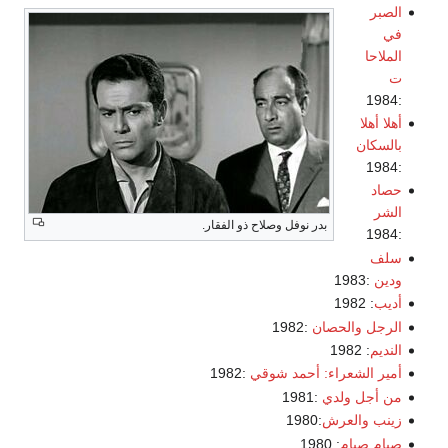
الصبر
في
الملاحا
ت
:1984
أهلا أهلا
بالسكان
:1984
حصاد
الشر
بدر نوفل وصلاح ذو الفقار.
:1984
سلف
ودين
:1983
أديب
: 1982
الرجل والحصان
:1982
النديم
: 1982
أمير الشعراء: أحمد شوقي
:1982
من أجل ولدي
:1981
زينب والعرش
:1980
صيام صيام
: 1980