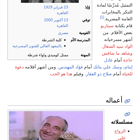
لتمثيل مُدرِّسًا لمادة
وُلِدَ
23 فبراير
1929
لتنكر بالمخابرات
القاهرة
[1]
لعامة المصرية.
توفي
13 أكتوبر
2000
ام بكتابة
سيناريو
القاهرة
عض الأفلام. من
القومية
مصري
شهر مسرحياته
المدرسة الأم
كلية الشرطة
لواد سيد الشغال
بالمعهد العالي للفنون المسرحية
شاهد ما شافش
المهنة
ممثل كوميدي ولواء شرطة
اجة
أمام
عادل
مام
،
وسك علي بناتك
أمام
فؤاد المهندس
. ومن أشهر أفلامه
دعوة
لحياة
أمام
صلاح ذو الفقار
. وفيلم
هذا هو الحب
أعماله
سلسلاته
الزواج
على