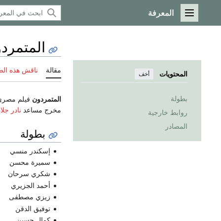
المعرفة
القائمة الرئيسية
المتمردو
مقالة
ناقش هذه ال
المحتويات
أخف
بطولة
المتمردون
فيلم مصري إنتاج عام 1968 صاحب المركز 8
مخرج مساعد
نادر جلا
روابط خارجية
المصادر
بطولة
إسكندر منسي
سميرة محسن
شكري سرحان
أحمد الجزيري
زيزي مصطفى
توفيق الدقن
كمال حسين