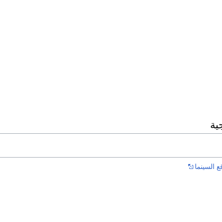
ية
 السينما