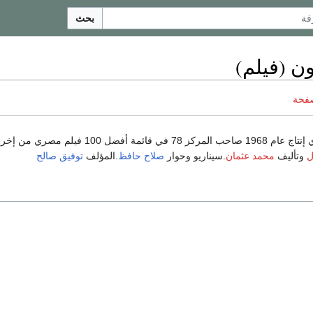
بحث
ن (فيلم)
صفحة
7 في قائمة أفضل 100 فيلم مصري من إخراج
ل
وتأليف
محمد عثمان
.سيناريو وحوار
صلاح حافظ
.المؤلف
توفيق صالح