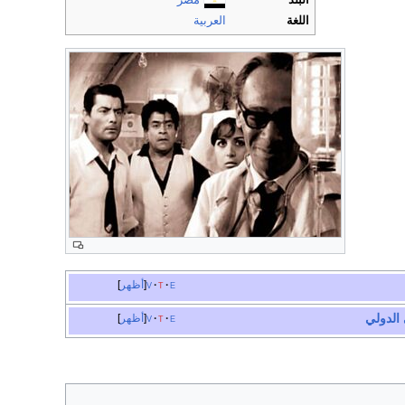
البلد
مصر
اللغة
العربية
e
t
v
أظهر
الدولي
e
t
v
أظهر