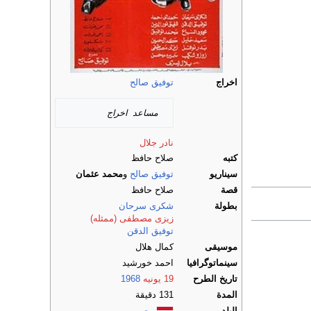
اخراج
توفيق صالح
مساعد اخراج
نادر جلال
كتبه
صلاح حافظ
سيناريو
توفيق صالح
و
محمد عثمان
قصة
صلاح حافظ
بطولة
شكرى سرحان
زيزى مصطفى (ممثله)
توفيق الدقن
موسيقى
كمال هلال
سينماتوگرافيا
احمد خورشيد
تاريخ الطرح
19 يونيه
1968
المدة
131 دقيقة