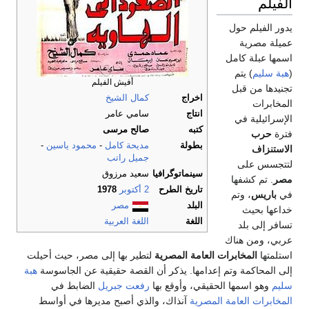
الفيلم
يدور الفيلم حول
عميلة مصرية
اسمها عبلة كامل
(
هبة سليم
) يتم
أفيش الفيلم
تجنيدها من قبل
اخراج
كمال الشيخ
المخابرات
انتاج
سامي عامر
الإسرائيلية في
كتبه
صالح مرسى
فترة
حرب
بطولة
مديحة كامل
-
محمود ياسين
-
الاستنزاف
جميل راتب
لتتجسس على
سينماتوگرافيا
سعيد مرزوق
مصر
. تم كشفها
تاريخ الطرح
2 أكتوبر
1978
في
باريس
، وتم
البلد
مصر
خداعها بحيث
اللغة
اللغة العربية
تسافر إلى بلد
عربي، ومن هناك
استلمتها
المخابرات العامة المصرية
لتطير بها إلى مصر، حيث أحيلت
إلى المحاكمة وتم إعدامها. يذكر أن القصة حقيقية عن الجاسوسة
هبة
سليم
وهو اسمها الحقيقي، وأوقع بها
رفعت جبريل
الضابط في
المخابرات العامة المصرية
آنذاك، والذي أصبح مديرها في أواسط