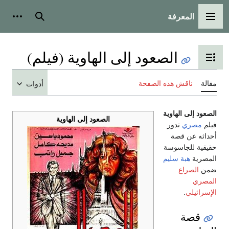
المعرفة
القائمة الرئيسية
بحث
أدوات
الصعود إلى الهاوية (فيلم)
تبديل عرض جدول المحتويات
مقالة
ناقش هذه الصفحة
أدوات
الصعود إلى الهاوية
الصعود إلى الهاوية
فيلم
مصري
تدور
أحداثه عن قصة
حقيقية للجاسوسة
المصرية
هبة سليم
ضمن
الصراع
المصري
الإسرائيلي
.
قصة