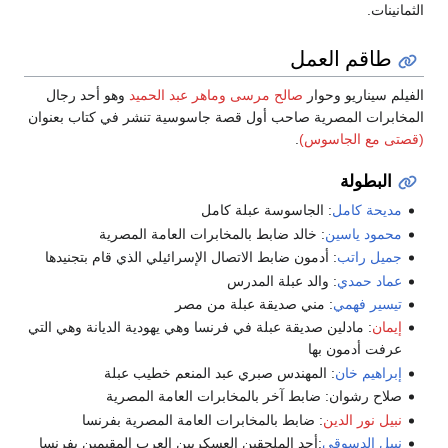
الثمانينات.
طاقم العمل
الفيلم سيناريو وحوار
صالح مرسى
وماهر عبد الحميد
وهو أحد رجال
المخابرات المصرية صاحب أول قصة جاسوسية تنشر في كتاب بعنوان
(قصتى مع الجاسوس)
.
البطولة
مديحة كامل
: الجاسوسة عبلة كامل
محمود ياسين
: خالد ضابط بالمخابرات العامة المصرية
جميل راتب
: أدمون ضابط الاتصال الإسرائيلي الذي قام بتجنيدها
عماد حمدي
: والد عبلة المدرس
تيسير فهمي
: مني صديقة عبلة من مصر
إيمان
: مادلين صديقة عبلة في فرنسا وهي يهودية الديانة وهي التي
عرفت أدمون بها
إبراهيم خان
: المهندس صبري عبد المنعم خطيب عبلة
صلاح رشوان: ضابط آخر بالمخابرات العامة المصرية
نبيل نور الدين
: ضابط بالمخابرات العامة المصرية بفرنسا
نبيل الدسوقي
:أحد الملحقين العسكريين العرب المقيمين بفرنسا