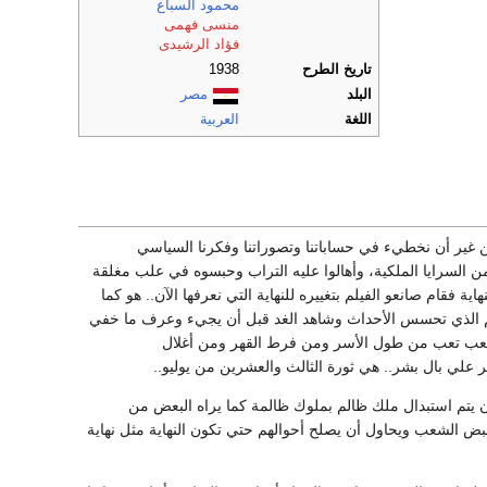
محمود السباع
منسى فهمى
فؤاد الرشيدى
تاريخ الطرح
1938
البلد
مصر
اللغة
العربية
من غير أن نخطيء في حساباتنا وتصوراتنا وفكرنا السياسي
لعرض سينمائي واحد في عام1938 ثم أوقفوه بأمر مباشر من السرايا الملكية، وأهالوا عليه التراب وحبسوه في علب مغلقة
فقام صانعو الفيلم بتغييره للنهاية التي نعرفها الآن.. هو كما
 الفيلم الذي تحسس الأحداث وشاهد الغد قبل أن يجيء وعرف ما خفي
ة شعب تعب من طول الأسر ومن فرط القهر ومن أغلال
 علي بال بشر.. هي ثورة الثالث والعشرين من يوليو..
 بأن حال مصر قبل الثورة كانت أفضل من وضعها بعد ثورة 23 يوليو بدل أن يتم استبدال ملك ظالم بملوك ظالمة كما يراه البعض من
بض الشعب ويحاول أن يصلح أحوالهم حتي تكون النهاية مثل نهاية