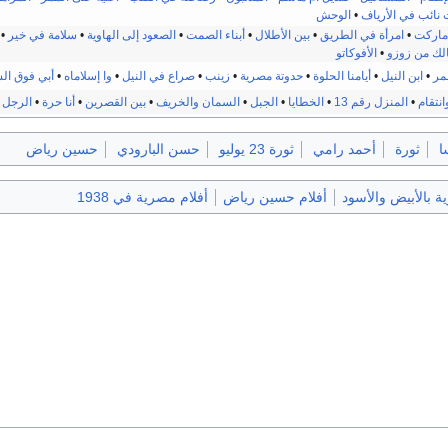
 نائب في الأرياف
•
الوحش
ماركت
•
امرأة في الطريق
•
بين الأطلال
•
أبناء الصمت
•
الصعود إلى الهاوية
•
سلامة في خير
•
لك من زوزو
•
الأفوكاتو
مر
•
ابن النيل
•
أيامنا الحلوة
•
حدوتة مصرية
•
زينب
•
صراع في النيل
•
وا إسلاماه
•
أبي فوق ال
انتقام
•
المنزل رقم 13
•
الخطايا
•
الجبل
•
السمان والخريف
•
بين القصرين
•
أنا حرة
•
الرجل 
ا
ثورة
أحمد رامي
ثورة 23 يوليو
حسن البارودي
حسين رياض
ة بالأبيض والأسود
أفلام حسين رياض
أفلام مصرية في 1938