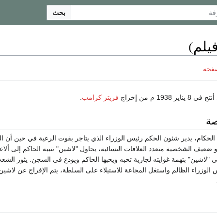
بحث
يلم)
صفحة
 1938 م من إخراج
فريتز كرامب
.
ة
الحكام، يدير شئون الحكم رئيس الوزراء الذي يتاجر بقوت الرعية في حين أن الح
ضعيف الشخصية متعدد العلاقات النسائية، يحاول "لاشين" تنبيه الحاكم إلى ألا
ى "لاشين" بتهمة غوايته لجارية تحبه ويحبها الحاكم ويودع في السجن. يثور الشع
 الوزراء الظالم واستغل المجاعة للاستيلاء على السلطة، يتم الإفراج عن لاشي