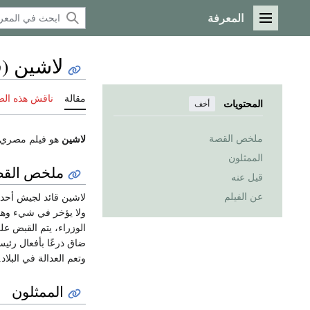
المعرفة
القائمة الرئيسية
لاشين (ف
مقالة
ناقش هذه ال
المحتويات
أخف
ملخص القصة
لاشين
هو فيلم مصري أنتج في 8 يناير
الممثلون
ملخص القص
قيل عنه
عن الفيلم
لاشين قائد لجيش أحد 
ولا يؤخر في شيء وهو 
الوزراء، يتم القبض عل
ضاق ذرعًا بأفعال رئيس
وتعم العدالة في البلاد.
الممثلون