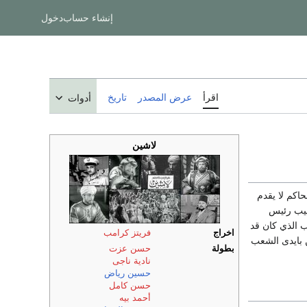
إنشاء حساب
دخول
اقرأ
عرض المصدر
تاريخ
أدوات
لاشين
اكم لا يقدم
عيب رئيس
ب الذي كان قد
اخراج
فريتز كرامب
ن بايدى الشعب
بطولة
حسن عزت
نادية ناجى
حسين رياض
حسن كامل
أحمد بيه