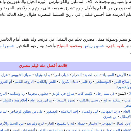
 والسيناريو وتجمعات آلاف الممثلين والكومبارس.. ثورة الجياع والمقهورين والعط
يلم العزيمة هما أحسن فيلمان في تاريخ السينما المصرية طوال رحلة المائة عام.
ديو مصر وبطولة ممثل مصري تعلم فن التمثيل في فرنسا ولم يقف أمام الكاميرا
مها
نادية ناجي
،
حسين رياض
ومحمود السباح
وأحمد بيه زعيم الفلاحين
حسن البا
.
قائمة أفضل مئة فيلم مصري
ة
•
الأرض
•
المومياء
•
باب الحديد
•
الحرام
•
شباب امرأة
•
بداية ونهاية
•
سواق الأتوبيس
•
غزل ا
 صلاح الدين
•
البوسطجي
•
رد قلبي
•
دعاء الكروان
•
اللص والكلاب
•
الزوجة الثانية
•
أم العرو
والإسورة
ا
•
لاشين
•
في بيتنا رجل
•
الكيت كات
•
صراع في الوادي
•
جعلوني مجرما
•
ريا وسكينة
•
البري
مات
•
إسكندرية ليه
•
زوجتي والكلب
•
السوق السوداء
•
مراتي مدير عام
•
أحلام هند وكاميليا
•
لفجر
العام
•
درب المهابيل
•
ليل وقضبان
•
إحنا التلامذة
•
العصفور
•
على من نطلق الرصاص
•
لك يو
لأبطال
•
أين عمري
لابن الضال
•
المهاجر
•
الاختيار
•
جميلة
•
ليه يا بنفسج
•
العار
•
خرج ولم يعد
•
بين السما والأر
إنتقام
•
المستحيل
•
قنديل أم هاشم
•
المذنبون
•
رصاصة في القلب
•
أغنية على الممر
•
المراه