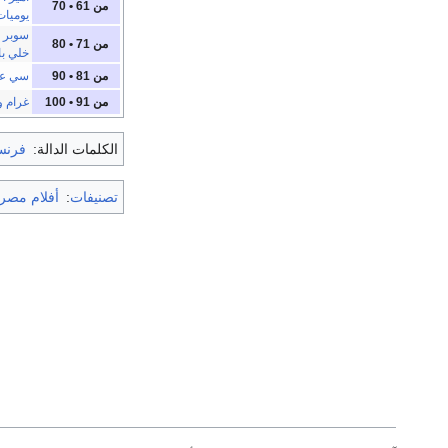
من 61 • 70
يوميات
سوبر 
من 71 • 80
خلي با
من 81 • 90
سي ع
من 91 • 100
غرام و
الكلمات الدالة:
فرنس
تصنيفات
:
أفلام مصري