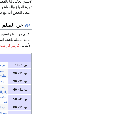
لاشين
يحكي لنا بالقصة
اعتقاد البعض أنه مع ف
عن الفيلم
الفيلم من إنتاج استو
أمامه ممثلة ناشئة اس
الألماني
فريتز كرامب
من 1 • 10
العزيم
الناصر
من 11 • 20
الطوق 
من 21 • 30
أريد حل
السقا 
من 31 • 40
زائر ا
النائب 
من 41 • 50
صراع ا
من 51 • 60
عودة ا
أمير ال