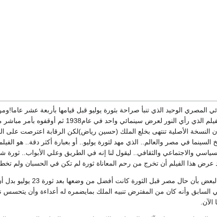
ئي المصري الوحيد الذي تنبأ صراحة بثورة يوليو قبل قيامها بأربعة عشر عاما!و
والتاريخي.. فإن هذا الفيلم الذي رأي النور 
ن النسخة الأصلية تنتهى بخلع الملك (حسين رياض)لكن الرقابة اعترصت على النهاية 
يخ السينما في مصر والعالم.. الذي مهد لثورة يوليو.. أو بعبارة أكثر دقة.. هو
سياسي والاجتماعي والثقافي.. ليقول لنا إنه في الطريق وعلي الأبواب.. ثور
د عرض هذا الفيلم أن تخرج من رحم المعاناة ثورة لم تكن في الحسبان ولم تخطر
ومن ناحية أخرى أكد البعض
ي السابق وأنه كان من المفترض تنبيه الملك بمايضمره له أعداءة وأن يتحسس ن
الآن.