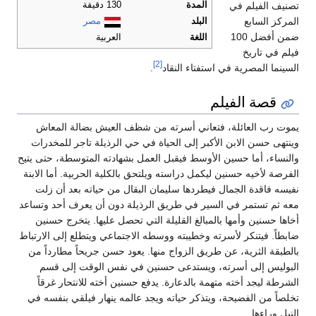
تصنيف الفيلم في
المدة
130 دقيقة
المركز السابع
البلد
مصر
ضمن أفضل 100
اللغة
العربية
فيلم في تاريخ
[2]
السينما المصرية في استفتاء النقاد
.
قصة الفيلم
يموت رب العائلة، فتعاني أسرته من شظف العيش بضالة المعاش
وينتهى حسن الابن الأكبر إلى الحياة في حي الرذيلة تاجر للمخدرات
والنساء، أما حسين الأوسط فيقبل العمل بشهادته المتوسطة، حتى يتيح
الفرصة لأخيه حسنين ليكمل دراسته ويلتحق بالكلية الحربية. أما الابنة
نفيسه فاقدة الجمال فيطردها سليمان البقال من حياته بعد أن زلت
معه ثم تستمر في السير في طريق الرذيلة دون أن يعرف أحد وتساعد
أخاها حسنين وأمها بالمبالغ القليلة التي تحصل عليها. يتخرج حسنين
ضابطاً. فيتنكر لأسرته وخطيبته ووسطه الاجتماعي ويتطلع إلى الارتباط
بالطبقة الثرية، عن طريق الزواج منها. يعود حسن جريحاً مطارداً من
البوليس إلى أسرته، ويستدعى حسنين في نفس الوقت إلى قسم
الشرطة ليجد أخته متهمة بالدعارة. يدفع حسنين أخته للانتحار غرقاً
تخلصاً من الفضيحة، ويتذكر حياته ويجد عالمه ينهار فيلقي بنفسه في
النيل وراءها.