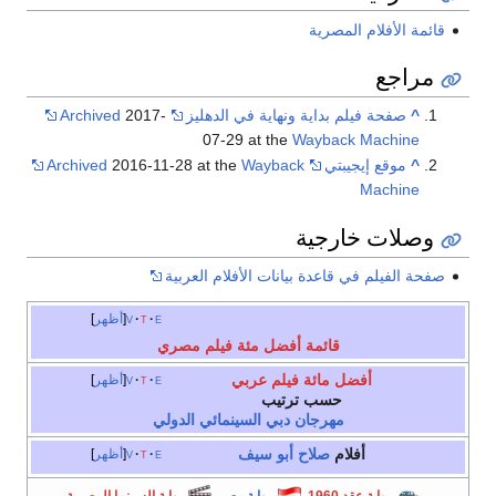
قائمة الأفلام المصرية
مراجع
^
صفحة فيلم بداية ونهاية في الدهليز
2017-
Archived
07-29 at the
Wayback Machine
^
موقع إيجيبتي
Wayback
2016-11-28 at the
Archived
Machine
وصلات خارجية
صفحة الفيلم في قاعدة بيانات الأفلام العربية
e
t
v
أظهر
قائمة أفضل مئة فيلم مصري
أفضل مائة فيلم عربي
e
t
v
أظهر
حسب ترتيب
مهرجان دبي السينمائي الدولي
أفلام
صلاح أبو سيف
e
t
v
أظهر
بوابة عقد 1960
بوابة مصر
بوابة السينما المصرية