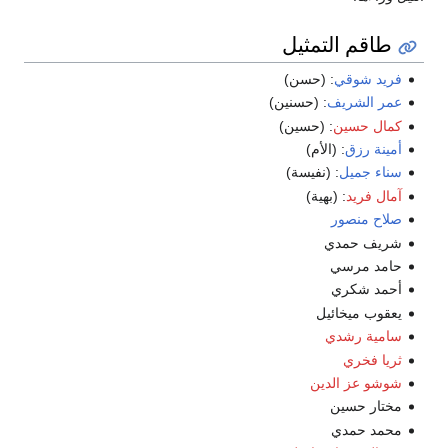
طاقم التمثيل
فريد شوقي
: (حسن)
عمر الشريف
: (حسنين)
كمال حسين
: (حسين)
أمينة رزق
: (الأم)
سناء جميل
: (نفيسة)
آمال فريد
: (بهية)
صلاح منصور
شريف حمدي
حامد مرسي
أحمد شكري
يعقوب ميخائيل
سامية رشدي
ثريا فخري
شوشو عز الدين
مختار حسين
محمد حمدي