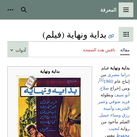
المعرفة
القائمة الرئيسية
بحث
أدوات
بداية ونهاية (فيلم)
تبديل عرض جدول المحتويات
مقالة
ناقش هذه الصفحة
أدوات
بداية ونهاية
فيلم
بداية ونهاية
دراما
مصري
من
[1]
إنتاج عام
1960
،
ومن إخراج
صلاح
أبو سيف
وبطولة
فريد شوقي
وعمر
الشريف
وأمينة
رزق
وسناء جميل
.
الفيلم مأخوذ من
رواية
لنجيب
محفوظ
بنفس