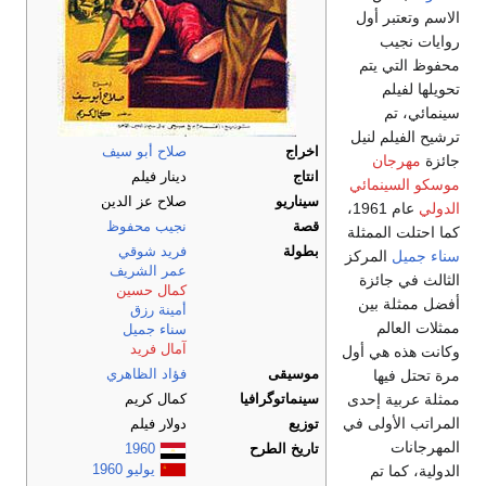
الاسم وتعتبر أول
روايات نجيب
محفوظ التي يتم
تحويلها لفيلم
سينمائي، تم
ترشيح الفيلم لنيل
اخراج
صلاح أبو سيف
جائزة
مهرجان
انتاج
دينار فيلم
موسكو السينمائي
سيناريو
صلاح عز الدين
الدولي
عام 1961،
قصة
نجيب محفوظ
كما احتلت الممثلة
بطولة
فريد شوقي
سناء جميل
المركز
عمر الشريف
الثالث في جائزة
كمال حسين
أفضل ممثلة بين
أمينة رزق
ممثلات العالم
سناء جميل
آمال فريد
وكانت هذه هي أول
مرة تحتل فيها
موسيقى
فؤاد الظاهري
ممثلة عربية إحدى
سينماتوگرافيا
كمال كريم
المراتب الأولى في
توزيع
دولار فيلم
المهرجانات
تاريخ الطرح
1960
يوليو
1960
الدولية، كما تم