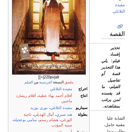
مفيدة
التلاتلي
.
القصة
تحذير
إفساد
فيلم:
يلي
هذا التحذير
قصة أو
|220px|alt=]]
تفاصيل
ملصق
النسخة
الفرنسية
من
الفيلم
الفيلم، ما
اخراج
مفيدة التلاتلي
قد يفسده
انتاج
أفلام أحمد بهاء عطية
،
أفلام ريشارد
لمن يرغب
ماجنين
بمشاهدته.
سيناريو
مفيدة التلاتلي
،
نوري بوزيد
بطولة
هند صبري
،
أمال الهذيلي
،
ناجية
الشابة عليا
الورغي
،
هشام رستم
،
سامي بوعجيلة
،
مغنية حامل،
سنية المؤدب
يطلب منها