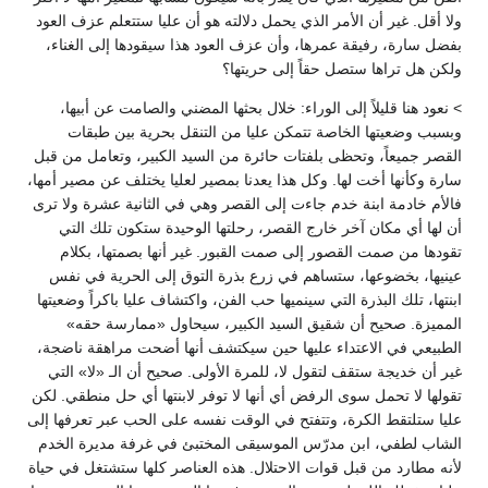
ولا أقل. غير أن الأمر الذي يحمل دلالته هو أن عليا ستتعلم عزف العود
بفضل سارة، رفيقة عمرها، وأن عزف العود هذا سيقودها إلى الغناء،
ولكن هل تراها ستصل حقاً إلى حريتها؟
> نعود هنا قليلاً إلى الوراء: خلال بحثها المضني والصامت عن أبيها،
وبسبب وضعيتها الخاصة تتمكن عليا من التنقل بحرية بين طبقات
القصر جميعاً، وتحظى بلفتات حائرة من السيد الكبير، وتعامل من قبل
سارة وكأنها أخت لها. وكل هذا يعدنا بمصير لعليا يختلف عن مصير أمها،
فالأم خادمة ابنة خدم جاءت إلى القصر وهي في الثانية عشرة ولا ترى
أن لها أي مكان آخر خارج القصر، رحلتها الوحيدة ستكون تلك التي
تقودها من صمت القصور إلى صمت القبور. غير أنها بصمتها، بكلام
عينيها، بخضوعها، ستساهم في زرع بذرة التوق إلى الحرية في نفس
ابنتها، تلك البذرة التي سينميها حب الفن، واكتشاف عليا باكراً وضعيتها
المميزة. صحيح أن شقيق السيد الكبير، سيحاول «ممارسة حقه»
الطبيعي في الاعتداء عليها حين سيكتشف أنها أضحت مراهقة ناضجة،
غير أن خديجة ستقف لتقول لا، للمرة الأولى. صحيح أن الـ «لا» التي
تقولها لا تحمل سوى الرفض أي أنها لا توفر لابنتها أي حل منطقي. لكن
عليا ستلتقط الكرة، وتتفتح في الوقت نفسه على الحب عبر تعرفها إلى
الشاب لطفي، ابن مدرّس الموسيقى المختبئ في غرفة مديرة الخدم
لأنه مطارد من قبل قوات الاحتلال. هذه العناصر كلها ستشتغل في حياة