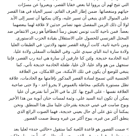
التي تتيح لهم أن يرووا لنا بعض خفايا القصر، ويعبروا عن مسرّات
حياتهم ومنغصاتها. ضمن إطار العرف القائم، تسير الحياة في هذا القصر
على المنوال الذي ينبغي أن تسير عليه، وكان يمكنها أن تسير إلى الأبد
لولا أن ذلك الزمن المفصل شهد تضامر حدثين لا علاقة لهما ببعضهما
بعضاً: فمن ناحية كانت تونس تعيش زمناً انعطافياً هو زمن الانتفاض ضد
المحتل الفرنسي للحصول على الاستقلال بقيادة الحزب الدستوري.
ومن ناحية ثانية، كانت أروقة القصر تشهد ولادتين: في الطبقات العليا
ولادة سارة ابنة الباي سيدي علي، وفي الطبقات السفلى ولادة عليا،
ابنة الخادمة خديجة. ولئن كنا عارفين أن سارة هي ابنة رب القصر، فإننا
سنجهل من هو والد عليا، لأن عليا، طفلة الخادمة خديجة تأتي، كما
ينبغي للوضع أن يكون في تلك الأمكنة، من اللامكان، من العلاقة
الجنسية التي تسمح لسادة القصر المذكور بإقامتها مع الخادمات، علاقة
تظل مستورة بالتكتم، محاطة بالغموض لا يجرؤ أحد - ولا حتى صاحبة
العلاقة نفسها - على البوح بها. كل ما في الأمر أننا نفترض أن عليا
يمكن أن تكون ابنة السيد علي، وثمة لمسات حنان أبوية من هذا الأخير
وبوح صامت في عيني خديجة يقترحان علينا مثل هذا المنطق. ونحن
يمكننا أن نثق على أي حال بعيني خديجة، فهما الصوت الرائع الذي
ينطق أكثر من غيره، يبوح أكثر من غيره وسط صمت القصور.
> صمت القصور هو قاعدة اللعبة كما ستقول «خالتي حدة» لعليا بعد
زمن طويل، فما يدور في القصر يجب أن يظل مكتوماً حتى ولو هلكت