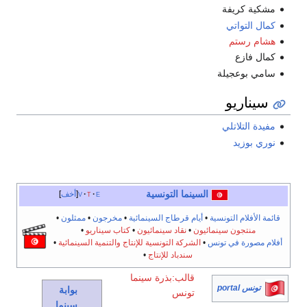
مشكية كريفة
كمال التواتي
هشام رستم
كمال فازع
سامي بوعجيلة
سيناريو
مفيدة التلاتلي
نوري بوزيد
السينما التونسية
e
t
v
أخف
قائمة الأفلام التونسية
•
أيام قرطاج السينمائية
•
مخرجون
•
ممثلون
•
منتجون سينمائيون
•
نقاد سينمائيون
•
كتاب سيناريو
•
أفلام مصورة في تونس
•
الشركة التونسية للإنتاج والتنمية السينمائية
•
سندباد للإنتاج
•
قالب:بذرة سينما
تونس portal
بوابة
تونس
سينما