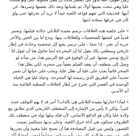
عليا وهي تبحث بعينيها أولاً، ثم بلسانها وبعد ذلك بغضبها وتمردها، عن
أبيها. فخديجة التي تفهم قواعد اللعبة جيداً لا تريد أن تخرقها حتى ولو
كان في خرقها سعادة ابنتها.
> على خلفية هذه العلاقات ترسم مفيدة التلاتلي حكاية فيلمها، وتسير
قدماً في كشفها للشخصيات وللعلاقات بينها، وتدع لنا بين الحين والآخر
حرية أن نعثر - إذا شئنا - على ترميز يضع كل شخصية وحادثة في إطار
تاريخي ومنطقي يكاد يقول لنا إن المخرجة إنما تحاول هنا أن تقول لنا
تاريخ تونس نفسها. غير أن الوقوع في فخ الترميز هذا، من شأنه لو
وصل إلى منطقه، أن يفقد الفيلم بعضاً من سحره، لكي يظل هذا
السحر قائماً يجب على عليا أن تظل عليا، ويجب على حياتها أن تسير
تحديداً على الطريق الذي رسمته لها المخرجة. وحياة عليا هي الحياة
الوحيدة في القصر التي تخرج عن إطار العلاقات النمطية القائمة منذ
أبد الآبدين.
> لماذا اختارتها مفيدة التلاتلي هي بالذات؟ أمر قد لا يهم التوقف عنده
كثيراً، ولكن لا بأس من الإشارة إلى المنعطف التاريخي الذي تطابق مع
ولادة عليا وكان هو الدافع الأساس، لأن فتاة مثلها تولد في منعطف تلك
الظروف ستكون هي أداة خرق اللعبة، وعلى يديها سينكسر صمت
القصور، وليس من قبيل المصادفة هنا أن تصبح عليا مغنية وأن يحررها
الفن من مصيرها الذي كان ينذر بأنه سيكون مشابهاً لمصير أمها لا أكثر