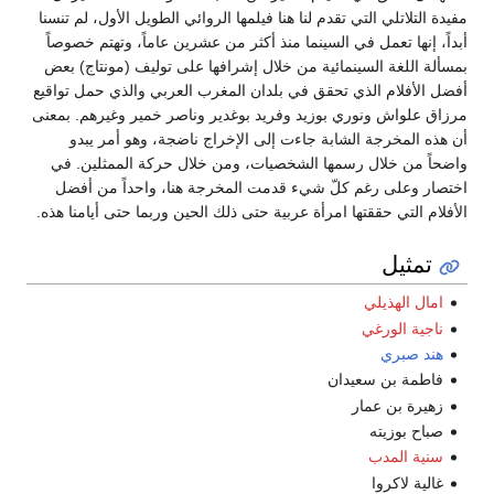
مفيدة التلاتلي التي تقدم لنا هنا فيلمها الروائي الطويل الأول، لم تنسنا
أبداً، إنها تعمل في السينما منذ أكثر من عشرين عاماً، وتهتم خصوصاً
بمسألة اللغة السينمائية من خلال إشرافها على توليف (مونتاج) بعض
أفضل الأفلام الذي تحقق في بلدان المغرب العربي والذي حمل تواقيع
مرزاق علواش ونوري بوزيد وفريد بوغدير وناصر خمير وغيرهم. بمعنى
أن هذه المخرجة الشابة جاءت إلى الإخراج ناضجة، وهو أمر يبدو
واضحاً من خلال رسمها الشخصيات، ومن خلال حركة الممثلين. في
اختصار وعلى رغم كلّ شيء قدمت المخرجة هنا، واحداً من أفضل
الأفلام التي حققتها امرأة عربية حتى ذلك الحين وربما حتى أيامنا هذه.
تمثيل
امال الهذيلي
ناجية الورغي
هند صبري
فاطمة بن سعيدان
زهيرة بن عمار
صباح بوزيته
سنية المدب
غالية لاكروا