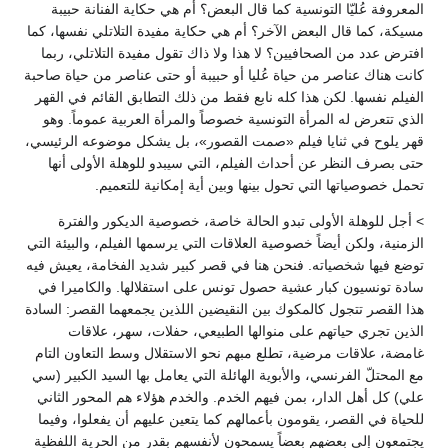
المعروفة عُليّا التونسية كما قال البعض؟ أم هي حكاية الفنانة حبيبة
مسيكة، كما قال البعض الآخر؟ أم هي حكاية مفيدة التلاتلي نفسها، كما
افترض عدد من الصحافيين؟ لا هذا ولا ذاك تقول مفيدة التلاتلي، ربما
كانت هناك عناصر من حياة عُليا أو حبيبة أو حتى عناصر من حياة صاحبة
الفيلم نفسها. لكن هذا كله نابع فقط من ذلك التطابق القائم في القهر
الذي تتعرض له المرأة التونسية خصوصاً والمرأة العربية عموماً. وهو
قهر يلوح في ثنايا فيلم «صمت القصور»، بل يشكل موضوعه الرئيسي،
حتى بصرف النظر عن أحداث الفيلم، التي سيبدو للوهلة الأولى أنها
تحمل خصوصياتها التي تحول بينها وبين أية إمكانية للتعميم.
> أجل للوهلة الأولى تبدو الحالة خاصة، خصوصية الديكور والفترة
الزمنية، ولكن أيضاً خصوصية العلاقات التي يرسمها الفيلم، والبيئة التي
توضع فيها شخصياته. فنحن هنا في قصر كبير شديد الفخامة، يعيش فيه
سادة تونسيون كبار عشية حصول تونس على استقلالها. والكاميرا في
هذا القصر تتجول كالمكوك بين النقيضين اللذين يجمعهما القصر: السادة
الذين تجري حياتهم على منوالها الطبيعي، حفلات، سهر، علاقات
غامضة، علاقات مرضية، تطلع مبهم نحو الاستقلال وسط التعاون التام
مع المحتلّ الفرنسي، والأبوية الهائلة التي يعامل بها السيد الكبير (سي
علي) كل أهل الدار، بمن فيهم الخدم. والخدم هؤلاء هم المحور الثاني
للحياة في القصر، يقومون بأعمالهم كما يتعين عليهم أن يفعلوا، وفيما
يجتمعون إلى بعضهم بعضاً يسمحون لأنفسهم بقدر من الحرية اللفظية