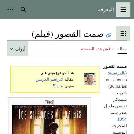
المعرفة
القائمة الرئيسية
بحث
أدوات
صمت القصور (فيلم)
تبديل عرض جدول المحتويات
مقالة
ناقش هذه الصفحة
أدوات
صمت القصور
(
بالفرنسية
:
هذا الموضوع مبني على
مقالة
لابراهيم العريس
Les silences
.
)
du palais
بعنوان
مقالة
شريط
سينمائي
[[File:
تونسي
طويل
صدر سنة
1994
للمخرجة
التونسية