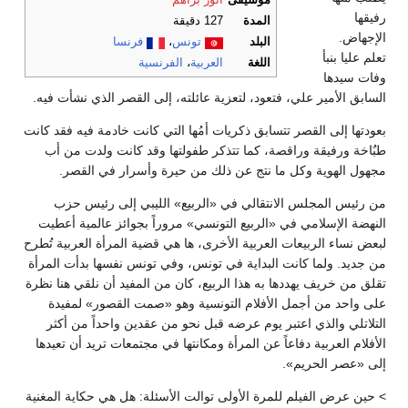
موسيقى
أنور براهم
رفيقها
المدة
127 دقيقة
الإجهاض.
البلد
تونس
،
فرنسا
تعلم عليا بنبأ
اللغة
العربية
،
الفرنسية
وفات سيدها
السابق الأمير علي، فتعود، لتعزية عائلته، إلى القصر الذي نشأت فيه.
بعودتها إلى القصر تتسابق ذكريات أمُها التي كانت خادمة فيه فقد كانت
طبٌاخة ورفيقة وراقصة، كما تتذكر طفولتها وقد كانت ولدت من أب
مجهول الهوية وكل ما نتج عن ذلك من حيرة وأسرار في القصر.
من رئيس المجلس الانتقالي في «الربيع» الليبي إلى رئيس حزب
النهضة الإسلامي في «الربيع التونسي» مروراً بجوائز عالمية أعطيت
لبعض نساء الربيعات العربية الأخرى، ها هي قضية المرأة العربية تُطرح
من جديد. ولما كانت البداية في تونس، وفي تونس نفسها بدأت المرأة
تقلق من خريف يهددها به هذا الربيع، كان من المفيد أن نلقي هنا نظرة
على واحد من أجمل الأفلام التونسية وهو «صمت القصور» لمفيدة
التلاتلي والذي اعتبر يوم عرضه قبل نحو من عقدين واحداً من أكثر
الأفلام العربية دفاعاً عن المرأة ومكانتها في مجتمعات تريد أن تعيدها
إلى «عصر الحريم».
> حين عرض الفيلم للمرة الأولى توالت الأسئلة: هل هي حكاية المغنية