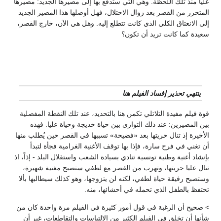
عليا منذ تلك اللحظة. وهي التي ستدفع بها إلى مصيرها الجديد: مصيرها
المتحرر من القصر بعد زوال الاحتلال، فهل أوصلها هذا المصير الجديد
إلى الانعتاق الكلي الذي كانت تتطلع إليه. وهل هي الآن، خارج القصر،
سعيدة كما كانت تريد أن تكون؟
ينتهي تحذير إفساد الفيلم هنا
قوة فيلم مفيدة التلاتلي تكمن هنا بالتحديد، عند تلك النقطة المفصلية
بين المصيرين: عند ذلك التوازي بين حياة خديجة وحياة عليا. فهذه
الأخيرة إذ تنال حريتها بعد «فضيحة» تسببها في القصر حين يُطلب منها
أن تغني في فرح سارة، فإذا بها توقف الأغنية الغرامية فجأة لتبدأ
بإنشاد أغنية وطنية تونسية تنادي بسيادة الشعب واستقلال البلد - إذاً، اذ
تنال عليا حريتها، وتهرب من القصر مع لطفي ستصبح مغنية شهيرة،
وستصبح رفيقة حياة لطفي، لكنه لن يتزوجها، وهو كذلك سيطالبها بألا
تحتفظ بالطفل الذي تحمله في أحشائها، منه.
> صحيح أن الرغبة في قول أمور كثيرة في الفيلم مرة واحدة كان من
شأنها أن تخلق في الفيلم الكثير من الالتباسات والتقاطعات، غير أن