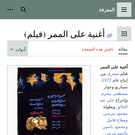
المعرفة
القائمة الرئيسية
بحث
أدوات
أغنية على الممر (فيلم)
تبديل عرض جدول المحتويات
مقالة
ناقش هذه الصفحة
أدوات
أغنية على الممر
فيلم
مصري
من
إنتاج عام
1972
،
سيناريو وحوار
مصطفى محرم
وإخراج
علي عبد
الخالق
وبطولة
محمود مرسي
وصلاح قابيل
ومحمود ياسين
وأحمد مرعي