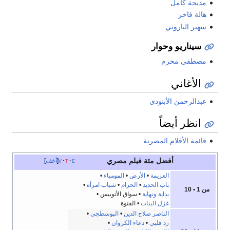
مديحة كامل
هالة فاخر
سهير الباروني
سيناريو وحوار
مصطفى محرم
الأغاني
عبدالرحمن الأبنودي
انظر أيضاً
قائمة الأفلام المصرية
أفضل مئة فيلم مصري
e
t
v
أخف
العزيمة
•
الأرض
•
المومياء
•
باب الحديد
•
الحرام
•
شباب امرأة
•
من 1 • 10
بداية ونهاية
• سواق الأتوبيس •
غزل البنات
• الفتوة
الناصر صلاح الدين
•
البوسطجي
•
رد قلبي
•
دعاء الكروان
•