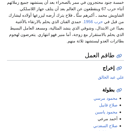
خمسة جنود محتجزون في ممر بالصحراء بعد أن يستشهد جميع زملائهم
أثناء حرب 67 وينقطعون عن العالم بعد أن يتلف جهاز اللاسلكي.
الشاويش محمد ـ أكبرهم سنًّا ـ فلاح يترك أرضه ليزرعها أولاده ليشارك
من قبل في
حرب 1956
. حمدي الفنان الذي يحلم بالارتقاء بالأغنية
بعيدًا عن الابتذال، وشوقي الذي ينشد المثالية، ومسعد العامل البسيط
الذي يحلم بالاستقرار مع زوجة، أما منير فهو انتهازي. يتعرضون لهجوم
بطائرات العدو ليستشهد ثلاثة منهم.
طاقم العمل
إخراج
علي عبد الخالق
بطولة
محمود مرسي
صلاح قابيل
محمود ياسين
أحمد مرعي
صلاح السعدني