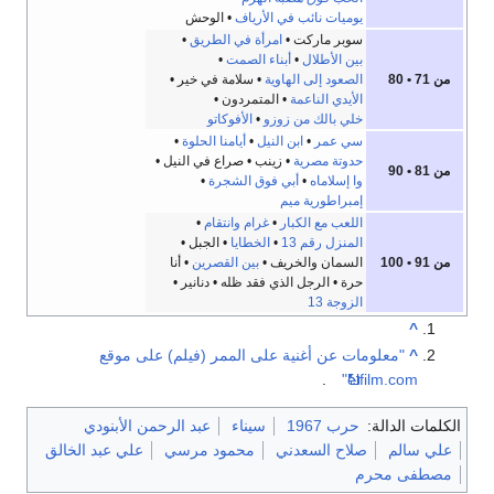
يوميات نائب في الأرياف
• الوحش
سوبر ماركت •
امرأة في الطريق
•
بين الأطلال
•
أبناء الصمت
•
من 71 • 80
الصعود إلى الهاوية
• سلامة في خير •
الأيدي الناعمة
• المتمردون •
خلي بالك من زوزو
•
الأفوكاتو
سي عمر
•
ابن النيل
•
أيامنا الحلوة
•
حدوتة مصرية
• زينب • صراع في النيل •
من 81 • 90
وا إسلاماه
•
أبي فوق الشجرة
•
إمبراطورية ميم
اللعب مع الكبار
•
غرام وانتقام
•
المنزل رقم 13
•
الخطايا
• الجبل •
من 91 • 100
السمان والخريف •
بين القصرين
• أنا
حرة • الرجل الذي فقد ظله • دنانير •
الزوجة 13
^
^
"معلومات عن أغنية على الممر (فيلم) على موقع
.
elfilm.com"
الكلمات الدالة:
حرب 1967
سيناء
عبد الرحمن الأبنودي
علي سالم
صلاح السعدني
محمود مرسي
علي عبد الخالق
مصطفى محرم