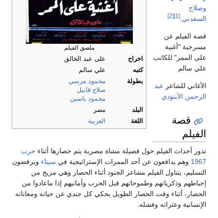
وصلاح
[2]
[1]
السعدني
.
قصة الفيلم عن
مسرحية "أغنية
ملصق الفيلم
على الممر" للكاتب
اخراج
على عبد الخالق
علي سالم
كتبه
علي سالم
بطولة
محمود مرسي
الأغاني للشاعر
عبد
صلاح قابيل
الرحمن الأبنودي
محمود ياسين
البلد
مصر
قصة
اللغة
العربية
الفيلم
تدور أحداث الفيلم حول فصيلة مشاة مصرية يتم حصارها أثناء
حرب
1967
وهم يدافعون عن أحد الممرات الإستراتيجية في
سيناء
ويرفضون
التسليم، يتناول الفيلم مشاعر الجنود أثناء الحصار وهي مزيج من
إحباطهم وذكرياتهم وطموحاتهم قبل الحرب وأمانيهم إذا ماعادوا من
الحصار، أثناء وقت الحصار الطويل يحكي كل جندي عن حياته ومعاناته
الإنسانية وعثراته وفشله.