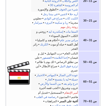
من 11 • 20
اللص والكلاب
•
الزوجة الثانية
•
أم العروسة
•
القاهرة 30
•
شيء من الخوف
• الطوق والإسورة
أريد حلا
•
لاشين
•
في بيتنا رجل
•
الكيت كات
•
صراع في الوادي
• جعلوني
من 21 • 30
مجرما •
ريا و سكينة
•
البريء
•
ميرامار
•
زوجة رجل مهم
السقا مات
•
إسكندرية ليه
• زوجتي و
الكلب • السوق السوداء •
من 31 • 40
مراتي مدير عام
• أحلام هند و كاميليا •
أهل القمة • حياه أو موت •
الكرنك
• زائر
الفجر
النائب العام • درب المهابيل • ليل و
قبضان •
إحنا التلامذة
•
العصفور
• علي
من 41 • 50
من نطلق الرصاص • لك يوم يا ظالم •
ثرثرة فوق النيل
• صراع الأبطال • أين
عمري
عودة الابن الضال
•
المهاجر
•
الاختيار
•
جميلة
•
ليه يا بنفسج
•
العار
•
من 51 • 60
خرج ولم يعد
•
بين السما والأرض
•
غروب وشروق • الحب قصه أخيرة
أمير الإنتقام
• المستحيل • قنديل أم
هاشم • المذنبون •
رصاصة في القلب
•
من 61 • 70
أغنية على الممر
• المراهقات •
الحب فوق هضبة الهرم
•