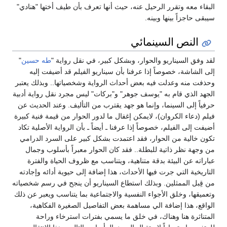
البقاء معه وتقرر الرحيل عنه، حيث أنها تعرف بأن طيف أختها "هنادي"
سيبقى حاجزاً بينها وبينه.
النص السينمائي
لقد وفق السيناريو والحوار، وبشكل كبير، في نقل رواية "
طه حسين
"
إلى الشاشة، خصوصاً إذا عرفنا بأن سيناريو الفيلم قد أضيفت إليه
وحذفت منه وعدلت فيه بعض أحداث الرواية وشخصياتها.. وبذلك يعتبر
الجهد الذي قام به "يوسف جوهر" و"بركات" ليس مجرد نقل رواية أدبية
حرفياً إلى السينما، وإنما هو جهد يقترب من التأليف. وعند الحديث عن
فيلم (دعاء الكروان)، لايمكن إغفال ما لدور الحوار من قيمة فنية كبيرة
أضيفت إلى الفيلم، خصوصاً إذا عرفنا ـ أيضاً ـ بأن الرواية الأصلية تكاد
تكون خالية من الحوار، فقد اعتمدت بشكل كبير على السرد الدرامي
من وجهة نظر ذاتية للبطلة.. فقد كان الحوار معبراً بأسلوب وجمال
عباراته عن البيئة بدقة متناهية، ويتناسب مع ظروف الحياة والفترة
التاريخية التي جرت فيها الأحداث، هذا إضافة إلى حيوية أدائه وإجادته
من قِبل الممثلين. وبذلك استطاع السيناريو أن ينجح في رسم شخصياته
وتعميقها، وخلق الأجواء النفسية والاجتماعية بما يتناسب ويعبر عن ذلك
الواقع، هذا إضافة الي مساهمة بعض التفاصيل الصغيرة الفكاهية،
المتناثرة هنا وهناك، في خلق ما يسمي بفترات استرخاء وراحة