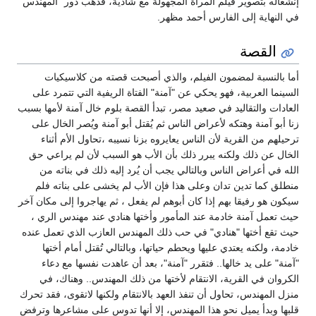
إنشغاله بتصوير فيلم المرأة المجهولة مع شادية، فذهب دور "المهندس"
في النهاية إلى الفارس أحمد مظهر.
القصة
أما بالنسبة لمضمون الفيلم، والذي أصبحت قصته من كلاسيكيات
السينما العربية، فهو يحكي عن "آمنة" الفتاة الريفية التي تتمرد على
العادات والتقاليد في صعيد مصر، تبدأ القصة بلوم خال آمنة لأمها بسبب
زنا أبو آمنة وهتكه لأعراض الناس ثم يُقتل أبو آمنة ويُصر الخال على
ترحيلهم من القرية لأن الناس يعايروه بزنا نسيبه ،تحاول الأم أثناء
الخال عن ذلك ولكنه يبرر ذلك بأن الأب هو السبب لأن لم يراعي حق
الله في أعراض الناس وبالتالي يجب أن يُرد إليه ذلك في بناته من
منطلق كما تدين تدان وعلى هذا فإن الأب لم يخشى على بناته فلم
سيكون هو رفيقا بهم إذا كان أبوهم لم يفعل ، ثم يهاجروا إلى مكان آخر
حيث تعمل آمنة خادمة عند المأمور وأختها هنادي عند مهندس الري ،
حيث تقع أختها "هنادي" في حب ذلك المهندس العازب الذي تعمل عنده
خادمة، ولكنه يعتدي عليها ويحطم حياتها، وبالتالي تُقتل أمام أختها
"آمنة" على يد خالها.. فتقرر "آمنة"، بعد أن عاهدت نفسها مع دعاء
الكروان في القرية، الانتقام لأختها من ذلك المهندس.. وهناك، في
منزل المهندس، تحاول أن تنفذ العهد بالانتقام ولكنها لاتقوى، فقد تحرك
قلبها وبدأ يميل نحو هذا المهندس، إلا أنها تدوس على مشاعرها وترفض