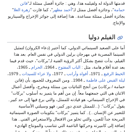
قدمتها الدولة له ولفيلمه هذا، وهي : جائزة أفضل ممثلة لـ"
فاتن
حمامة
"، وجائزة أفضل ممثل لـ"
أحمد مظهر
"، كما فازت "
زهرة العلا
"
بجائزة أفضل ممثلة مساعدة.. هذا إضافة إلى جوائز الإخراج والسيناريو
والإنتاج.
الفيلم دوليا
أما على الصعيد السينمائي الدولي، كما أختير (دعاء الكروان) لتمثيل
السينما المصرية في مهرجان برلين الدولي في نفس العام. بعد هذا
الفيلم، بدأت تتضح بشكل أكثر الرؤية الفنية لـ"بركات"، حيث قدم فيما
بعد عدة أفلام هامة، مثل :
الباب المفتوح
ـ 1964،
الحرام
ـ 1965،
الخيط الرفيع
ـ 1971،
أفواه وأرانب
ـ 1977،
ولا عزاء للسيدات
ـ 1979،
ليلة القبض على فاطمة
ـ 1984.. ومن المعروف للجميع، بأن (فاتن
حمامة / بركات) من أنجح الثنائيات بين ممثلة ومخرج، وأفضل أعمال
الاثنان هي التي جمعتهما معاً. إن من أهم ما يتميز به أسلوب "بركات"
في الإخراج السينمائي، هو قيادته للممثل، والتي برع فيها إلى حد كبير..
يقول "بركات": (...للممثل عندي دور كبير، فهو وسيلتي الأساسية
للتعبير عن الإنسان...).. كما يتميز "بركات" بتكوينات الصورة السينمائية
المريحة جداً للعين، والتي تخلو من الافتعال والاستعراض الفني.. هذا
إضافة إلى كاميرته وحركتها الناعمة التي تتناسب والمونتاج الهاديء
لهذه النعومة والشاعرية.. وقد بدى ذلك واضحاً إلى حد كبير في فيلمه