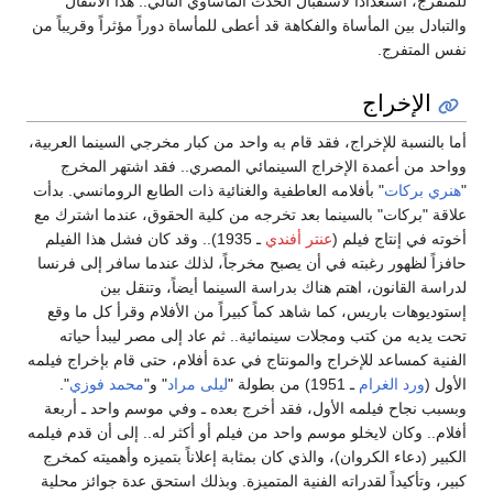
للمتفرج، استعداداً لاستقبال الحدث المأساوي التالي.. هذا الانتقال
والتبادل بين المأساة والفكاهة قد أعطى للمأساة دوراً مؤثراً وقريباً من
نفس المتفرج.
الإخراج
أما بالنسبة للإخراج، فقد قام به واحد من كبار مخرجي السينما العربية،
وواحد من أعمدة الإخراج السينمائي المصري.. فقد اشتهر المخرج
"
هنري بركات
" بأفلامه العاطفية والغنائية ذات الطابع الرومانسي. بدأت
علاقة "بركات" بالسينما بعد تخرجه من كلية الحقوق، عندما اشترك مع
أخوته في إنتاج فيلم (
عنتر أفندي
ـ 1935).. وقد كان فشل هذا الفيلم
حافزاً لظهور رغبته في أن يصبح مخرجاً، لذلك عندما سافر إلى فرنسا
لدراسة القانون، اهتم هناك بدراسة السينما أيضاً، وتنقل بين
إستوديوهات باريس، كما شاهد كماً كبيراً من الأفلام وقرأ كل ما وقع
تحت يديه من كتب ومجلات سينمائية.. ثم عاد إلى مصر ليبدأ حياته
الفنية كمساعد للإخراج والمونتاج في عدة أفلام، حتى قام بإخراج فيلمه
الأول (
ورد الغرام
ـ 1951) من بطولة "
ليلى مراد
" و"
محمد فوزي
".
وبسبب نجاح فيلمه الأول، فقد أخرج بعده ـ وفي موسم واحد ـ أربعة
أفلام.. وكان لايخلو موسم واحد من فيلم أو أكثر له.. إلى أن قدم فيلمه
الكبير (دعاء الكروان)، والذي كان بمثابة إعلاناً بتميزه وأهميته كمخرج
كبير، وتأكيداً لقدراته الفنية المتميزة. وبذلك استحق عدة جوائز محلية