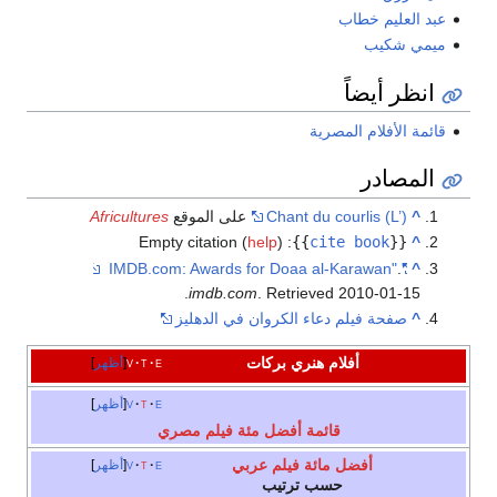
عبد العليم خطاب
ميمي شكيب
انظر أيضاً
قائمة الأفلام المصرية
المصادر
^
Chant du courlis (L’)
على الموقع
Africultures
Empty citation (
help
)
:
}}
cite book
{{
^
.
"IMDB.com: Awards for Doaa al-Karawan"
^
.
imdb.com
. Retrieved
2010-01-15
^
صفحة فيلم دعاء الكروان في الدهليز
أفلام هنري بركات
e
t
v
أظهر
e
t
v
أظهر
قائمة أفضل مئة فيلم مصري
أفضل مائة فيلم عربي
e
t
v
أظهر
حسب ترتيب