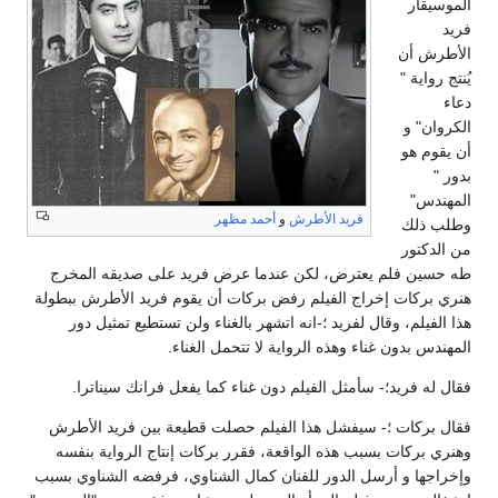
الموسيقار
فريد
الأطرش أن
يُنتج رواية "
دعاء
الكروان" و
أن يقوم هو
بدور "
المهندس"
فريد الأطرش
و
أحمد مظهر
وطلب ذلك
من الدكتور
طه حسين فلم يعترض، لكن عندما عرض فريد على صديقه المخرج
هنري بركات إخراج الفيلم رفض بركات أن يقوم فريد الأطرش ببطولة
هذا الفيلم، وقال لفريد ؛-انه اتشهر بالغناء ولن تستطيع تمثيل دور
المهندس بدون غناء وهذه الرواية لا تتحمل الغناء.
فقال له فريد؛- سأمثل الفيلم دون غناء كما يفعل فرانك سيناترا.
فقال بركات ؛- سيفشل هذا الفيلم حصلت قطيعة بين فريد الأطرش
وهنري بركات بسبب هذه الواقعة، فقرر بركات إنتاج الرواية بنفسه
وإخراجها و أرسل الدور للفنان كمال الشناوي، فرفضه الشناوي بسبب