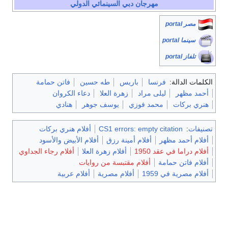
مهرجان دبي السينمائي الدولي
مصر portal
سينما portal
تلفاز portal
الكلمات الدالة:
فرنسا
باريس
طه حسين
فاتن حمامة
أحمد مظهر
ليلى مراد
زهرة العلا
دعاء الكروان
هنري بركات
محمد فوزي
يوسف جوهر
هنادي
تصنيفات
:
CS1 errors: empty citation
أفلام هنري بركات
أفلام أحمد مظهر
أفلام أمينة رزق
أفلام الأبيض والأسود
أفلام دراما في عقد 1950
أفلام زهرة العلا
أفلام رجاء الجداوي
أفلام فاتن حمامة
أفلام مقتبسة من روايات
أفلام مصرية في 1959
أفلام مصرية
أفلام عربية