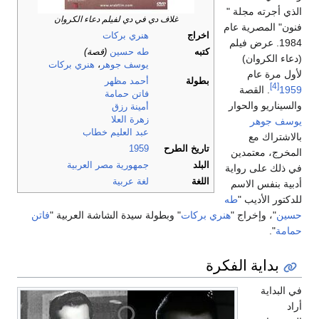
الذي أجرته مجلة "
غلاف دي في دي لفيلم دعاء الكروان
فنون" المصرية عام
اخراج
هنري بركات
1984. عرض فيلم
كتبه
طه حسين
(قصة)
(دعاء الكروان)
يوسف جوهر
،
هنري بركات
لأول مرة عام
بطولة
أحمد مظهر
[4]
1959
. القصة
فاتن حمامة
والسيناريو والحوار
أمينة رزق
زهرة العلا
يوسف جوهر
عبد العليم خطاب
بالاشتراك مع
تاريخ الطرح
1959
المخرج، معتمدين
البلد
جمهورية مصر العربية
في ذلك على رواية
اللغة
لغة عربية
أدبية بنفس الاسم
للدكتور الأديب "
طه
حسين
"، وإخراج "
هنري بركات
" وبطولة سيدة الشاشة العربية "
فاتن
حمامة
".
بداية الفكرة
في البداية
أراد