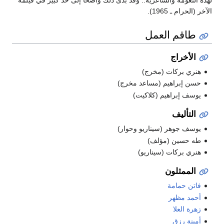
الآخر (الحرام ـ 1965).
طاقم العمل
الأخراج
هنري بركات (مخرج)
حسن إبراهيم (مساعد مخرج)
يوسف إبراهيم (كلاكيت)
التأليف
يوسف جوهر (سيناريو وحوار)
طه حسين (مؤلف)
هنري بركات (سيناريو)
الممثلون
فاتن حمامة
أحمد مظهر
زهرة العلا
أمينة رزق