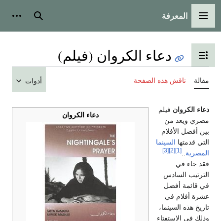
المعرفة
القائمة الرئيسية
بحث
أدوات
دعاء الكروان (فيلم)
تبديل عرض جدول المحتويات
مقالة
ناقش هذه الصفحة
أدوات
دعاء الكروان
فيلم
دعاء الكروان
مصري ويعد من
بين أفضل الأفلام
التي قدمتها
السينما
[3]
[2]
[1]
المصرية
..
فقد جاء في
الترتيب السادس
في قائمة أفضل
عشرة أفلام في
تاريخ هذه السينما،
وذلك في الاستفتاء