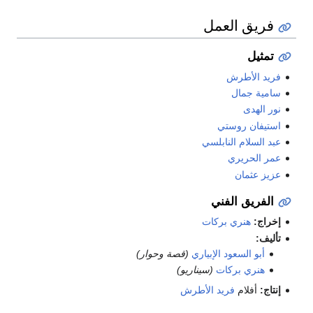
فريق العمل
تمثيل
فريد الأطرش
سامية جمال
نور الهدى
استيفان روستي
عبد السلام النابلسي
عمر الحريري
عزيز عثمان
الفريق الفني
إخراج:
هنري بركات
تأليف:
أبو السعود الإبياري
(قصة وحوار)
هنري بركات
(سيناريو)
إنتاج:
أفلام
فريد الأطرش