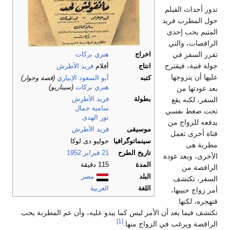
تدور أحداث الفيلم
حول المطرب فريد
المتيم بحب إحدى
الراقصات، والتي
تقرر السفر في
اخراج
هنري بركات
جولة فنية، فيقترح
انتاج
أفلام
فريد الأطرش
عليها أن يتزوجها
كتبه
أبو السعود الإبياري
(قصة وحوار)
هنري بركات
(سيناريو)
بعد عودتها من
بطولة
فريد الأطرش
السفر، لكنه يقع
سامية جمال
تحت ضغط نفسي
نور الهدى
يدفعه للزواج من
موسيقى
فريد الأطرش
فتاة أخرى تعمل
سينماتوگرافيا
جوليو دى لوكا
مطربة هى
تاريخ الطرح
21 فبراير
1952
الأخرى، وبعد عودة
المدة
115 دقيقة
الراقصة من
البلد
مصر
السفر، تكتشف
اللغة
العربية
أمر زواج حبيبها،
فتهجره، لكنها
تكتشف فيما بعد أن الأمر ليس كما يبدو عليه، وأن عم المطربة يحب
[1]
الراقصة ويرغب في الزواج منها.