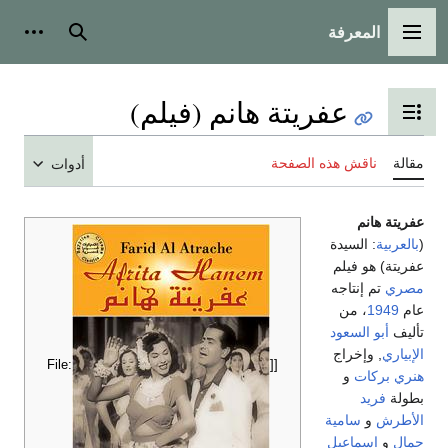
المعرفة
القائمة الرئيسية
بحث
أدوات
عفريتة هانم (فيلم)
تبديل عرض جدول المحتويات
مقالة
ناقش هذه الصفحة
أدوات
عفريتة هانم
(
بالعربية
: السيدة
عفريتة) هو فيلم
مصري
تم إنتاجه
عام
1949
، من
تأليف
أبو السعود
الإبياري
, وإخراج
[[File:
هنري بركات
و
بطولة
فريد
الأطرش
و
سامية
جمال
و
إسماعيل