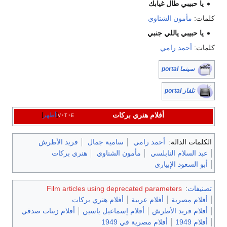
يا حبيبي طال غيابك
كلمات:
مأمون الشناوي
يا حبيبي ياللي جنبي
كلمات:
أحمد رامي
سينما portal
تلفاز portal
أفلام هنري بركات
e
t
v
أظهر
الكلمات الدالة:
أحمد رامي
سامية جمال
فريد الأطرش
عبد السلام النابلسي
مأمون الشناوي
هنري بركات
أبو السعود الإبياري
تصنيفات
:
Film articles using deprecated parameters
أفلام مصرية
أفلام عربية
أفلام هنري بركات
أفلام فريد الأطرش
أفلام إسماعيل ياسين
أفلام زينات صدقي
أفلام 1949
أفلام مصرية في 1949