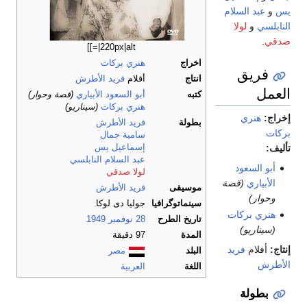
يس
و
عبد السلام
النابلسي
و
لولا
صدقي
.
|220px|alt=]]
اخراج
هنري بركات
فريق
انتاج
أفلام
فريد الأطرش
العمل
كتبه
أبو السعود الأبياري
(قصة وحوار)
هنري بركات
(سيناريو)
إخراج:
هنري
بطولة
فريد الأطرش
بركات
سامية جمال
إسماعيل يس
تأليف:
عبد السلام النابلسي
أبو السعود
لولا صدقي
الأبياري
(قصة
موسيقى
فريد الأطرش
وحوار)
سينماتوگرافيا
جوليا دى لوكا
هنري بركات
تاريخ الطرح
28 نوفمبر
1949
(سيناريو)
المدة
97 دقيقة
إنتاج:
أفلام
فريد
البلد
مصر
الأطرش
اللغة
العربية
بطولة