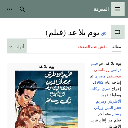
المعرفة
القائمة الرئيسية
بحث
أدوات
يوم بلا غد (فيلم)
تبديل عرض جدول المحتويات
مقالة
ناقش هذه الصفحة
أدوات
يوم بلا غد
، هو
فيلم
يوم بلا غد
درامي
رومانسي
موسيقي
مصري
تم
إنتاجه عام
1962
،
إخراج
هنري بركات
وبطولة
فريد
الأطرش
ومريم
فخر الدين
وزكي
رستم
وهو أخر
فيلم من إنتاج فريد
الأطرش.