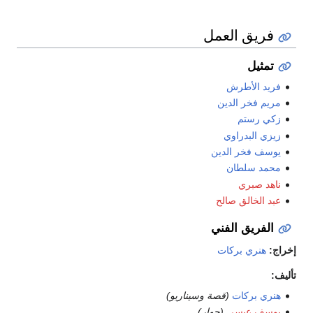
فريق العمل
تمثيل
فريد الأطرش
مريم فخر الدين
زكي رستم
زيزي البدراوي
يوسف فخر الدين
محمد سلطان
ناهد صبري
عبد الخالق صالح
الفريق الفني
إخراج:
هنري بركات
تأليف:
هنري بركات
(قصة وسيناريو)
يوسف عيسى
(حوار)