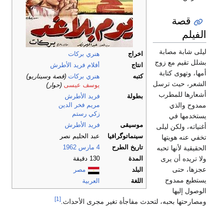
قصة
الفيلم
ليلى شابة مصابة
اخراج
هنري بركات
بشلل تقيم مع زوج
انتاج
أفلام فريد الأطرش
أمها، وتهوى كتابة
كتبه
هنري بركات
(قصة وسيناريو)
الشعر، حيث ترسل
يوسف عيسى
(حوار)
أشعارها للمطرب
بطولة
فريد الأطرش
ممدوح والذي
مريم فخر الدين
زكي رستم
يستخدمها في
موسيقى
فريد الأطرش
أغنياته، ولكن ليلى
سينماتوگرافيا
عبد الحليم نصر
تخفي عنه هويتها
تاريخ الطرح
4 مارس
1962
الحقيقية لأنها تحبه
ولا تريده أن يرى
المدة
130 دقيقة
عجزها، حتى
البلد
مصر
يستطيع ممدوح
اللغة
العربية
الوصول إليها
[1]
ومصارحتها بحبه، لتحدث مفاجأة تغير مجرى الأحداث.