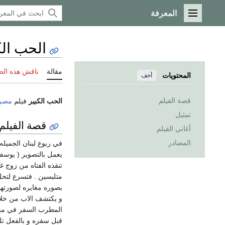
المعرفة
القائمة الرئيسية
الحب الك
مقالة
ناقش هذه ال
المحتويات
أخف
قصة الفيلم
الحب الكبير
فيلم
مصر
تمثيل
قصة الفيلم
أغاني الفيلم
المصادر
في ربوع لبنان الجميله
يعمل بالتصوير ( يوسف 
تنقذه الفتاه من زوج غا
متلبسين . فتسرع لتحل 
بصوره مغايره لصورتها
و يكتشف الاب من خلال 
المطرب السفر في محاو
قبل سفره و بالفعل تلح