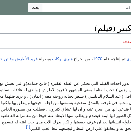
بحث
بير (فيلم)
صفحة
ي
تم إنتاجه عام
1970
، من إخراج
هنري بركات
وبطولة
فريد الأطرش
وفاتن ح
 تدور احداث الفيلم التي تحكي عن الفتاه الفقيره ( فاتن حمامه)و التي تعيش مع 
وهبي ). تحب الفتاه المغني المشهور ( فريد الاطرش ) والذي له علاقات نسائيه 
فل ( عبد السلام النابلسي ) يشعر بخيانه زوجته معه ( ايمان ) . و يريد قتلهما م
محلها في غرفته بالفندق مضحيه بسمعتها من اجله . فيحبها و يتعلق بها ولكنها 
 فتدعي انها من اسره غنيه و ان لها عشاق كثيرون . فيطلب من مصوره الخاص ا
الصور انها ابنته فيصدم و يطلب منها الابتعاد عنه خوفا من مغامراته العاطفيه 
له لنسيانها بعد ان عرف حقيقتها و لكن يدرك الاب مدي حب ابنته له فيسمح لها
[1]
ق به و يتعانقوا علي ارض المطار ليجمعهم معا الحب الكبير.