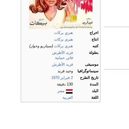
اخراج
هنري بركات
انتاج
هنري بركات
كتبه
هنري بركات
(سيناريو وحوار)
بطولة
فريد الأطرش
فاتن حمامة
موسيقى
فريد الأطرش
سينماتوگرافيا
وحيد فريد
تاريخ الطرح
2 فبراير
1970
المدة
130 دقيقة
البلد
مصر
اللغة
العربية