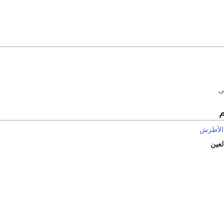
ي
م
الأطرش
لعين