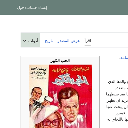
إنشاء حساب
دخول
اقرأ
عرض المصدر
تاريخ
أدوات
مامة
.
الحب الكبير
والدها الذي
متعدده .
عا بعد ضبطهما
تريد ان تظهر
ن يبحث عنها
. فيقرر
 باللحاق به