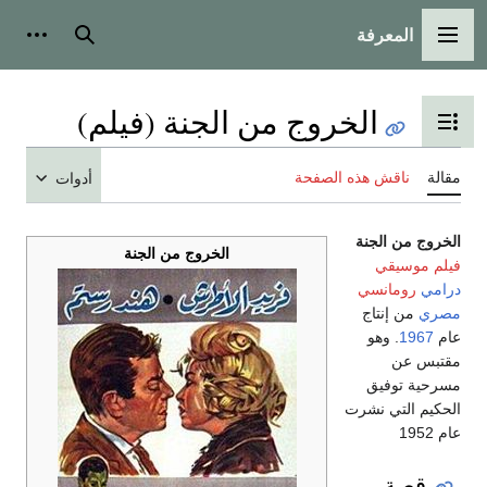
المعرفة
القائمة الرئيسية
بحث
أدوات
الخروج من الجنة (فيلم)
تبديل عرض جدول المحتويات
مقالة
ناقش هذه الصفحة
أدوات
الخروج من الجنة
الخروج من الجنة
فيلم موسيقي
درامي
رومانسي
مصري
من إنتاج
عام
1967
. وهو
مقتبس عن
مسرحية توفيق
الحكيم التي نشرت
عام 1952
قصة