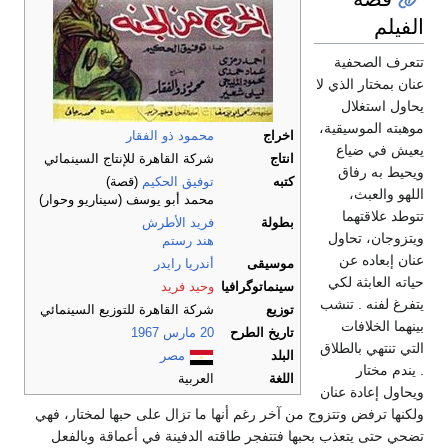
الفيلم
تتعرف الصحفية
عنان بمختار الذي لا
يحاول استغلال
موهبته الموسيقية،
اخراج
محمود ذو الفقار
يعيش في ضياع
انتاج
شركة القاهرة للإنتاج السينمائي
ويحيط به رفاق
كتبه
توفيق الحكيم
(قصة)
اللهو والعبث،
محمد أبو يوسف (سيناريو وحوار)
تتوطد علاقتهما
بطولة
فريد الأطرش
ويتزوجان، تحاول
هند رستم
عنان إبعاده عن
موسيقى
أندريا رايدر
حياته العابثة لكي
سينماتوگرافيا
وحيد فريد
يتفرغ لفنه . تنشب
توزيع
شركة القاهرة للتوزيع السينمائي
بينهما الخلافات
تاريخ الطرح
20 مارس
1967
التي تنتهي بالطلاق
البلد
مصر
. يندم مختار
اللغة
العربية
ويحاول إعادة عنان
ولكنها ترفض وتتزوج من آخر رغم أنها ما تزال على حبها لمختار، فهي
تضحي حتى يتعذب بحبها فتتفجر طاقته الدفينة في أعماقة وبالفعل