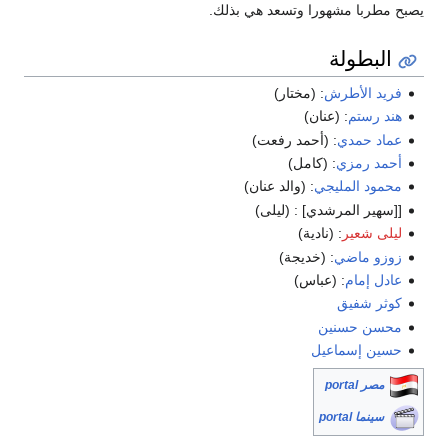
يصبح مطربا مشهورا وتسعد هي بذلك.
البطولة
فريد الأطرش
: (مختار)
هند رستم
: (عنان)
عماد حمدي
: (أحمد رفعت)
أحمد رمزي
: (كامل)
محمود المليجي
: (والد عنان)
[[سهير المرشدي] : (ليلى)
ليلى شعير
: (نادية)
زوزو ماضي
: (خديجة)
عادل إمام
: (عباس)
كوثر شفيق
محسن حسنين
حسين إسماعيل
مصر portal
سينما portal