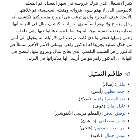
كثير الانشغال الذي يترك عروسه في شهر العسل، ثم المعلم
الأنفوشي الذي لا يهتم سوى بنزواته ومتعته الشخصية، ثم علاقتها
بالأستاذ عوف المخرج والذي ترغب في الزواج منه ولكنها تكتشف أنه
رجل مزواج ولا يهتم أيضاً سوى بنزواته، لكتشف منال في النهاية أنها
مصابة بعقدة نفسية نتيجة لسوء معاملة والدها لوالدتها وهي طفلة،
وحتى زميلها فتحي والذي كانت ترغب في الارتباط به يتحول إلى أنثى
من خلال عملية يجريها له الدكتور زاهر، ويتبقى الأمل الأخير متمثلاً في
الدكتور زاهر الطبيب النفسي الذي يعالج منال ويتزوج منها، ليتضح في
النهاية أن الدكتور زاهر هو من أرسل لها مذكراتها في البريد.
طاقم التمثيل
نيللي
: (منال)
أحمد مظهر
: (أيمن)
عبد المنعم إبراهيم
: (صلاح)
عادل إمام
: (عوف)
توفيق الدقن
: (المعلم مرسي الأنفوشي)
حسن مصطفى
: (د. عنان)
بدر الدين جمجوم
: (فتحي)
ميمي جمال
: (نادية)