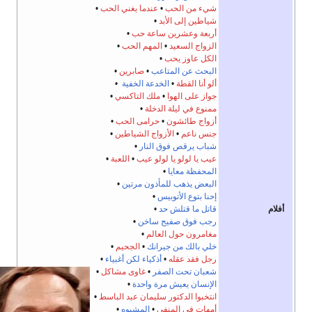
شيء من الحب
•
عندما يغني الحب
•
شياطين إلى الأبد
•
أربعة وعشرين ساعة حب
•
الزواج السعيد
•
المهم الحب
•
الكل عاوز يحب
•
البحث عن المتاعب
•
صابرين
•
ألو أنا القطة
•
الخدعة الخفية
•
جواز على الهوا
•
ملك التاكسي
•
ممنوع في ليلة الدخلة
•
أزواج طائشون
•
حرامى الحب
•
جنس ناعم
•
الأزواج الشياطين
•
شباب يرقص فوق النار
•
عيب يا لولو يا لولو عيب
•
اللعبة
•
المحفظة معايا
•
البعض يذهب للمأذون مرتين
•
إحنا بتوع الأتوبيس
•
أفلام
قاتل ما قتلش حد
•
رجب فوق صفيح ساخن
•
مغامرون حول العالم
•
خلي بالك من جيرانك
•
الجحيم
•
رجل فقد عقله
•
أذكياء لكن أغبياء
•
شعبان تحت الصفر
•
غاوى مشاكل
•
الإنسان يعيش مرة واحدة
•
انتخبوا الدكتور سليمان عبد الباسط
•
أمهات في المنفى
•
المشبوه
•