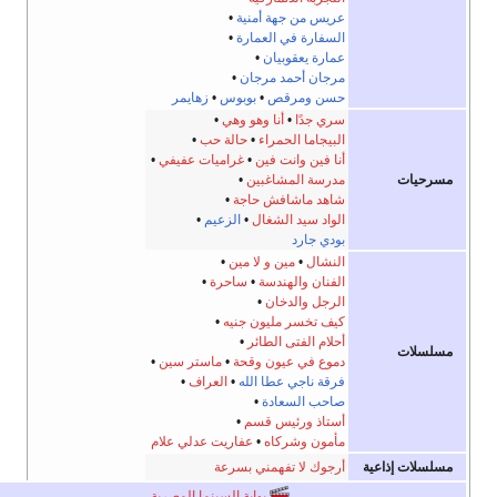
عريس من جهة أمنية
•
السفارة في العمارة
•
عمارة يعقوبيان
•
مرجان أحمد مرجان
•
حسن ومرقص
•
بوبوس
•
زهايمر
سري جدًا
•
أنا وهو وهي
•
البيجاما الحمراء
•
حالة حب
•
أنا فين وانت فين
•
غراميات عفيفي
•
مسرحيات
مدرسة المشاغبين
•
شاهد ماشافش حاجة
•
الواد سيد الشغال
•
الزعيم
•
بودي جارد
النشال
•
مين و لا مين
•
الفنان والهندسة
•
ساحرة
•
الرجل والدخان
•
كيف تخسر مليون جنيه
•
أحلام الفتى الطائر
•
مسلسلات
دموع في عيون وقحة
•
ماستر سين
•
فرقة ناجي عطا الله
•
العراف
•
صاحب السعادة
•
أستاذ ورئيس قسم
•
مأمون وشركاه
•
عفاريت عدلي علام
مسلسلات إذاعية
أرجوك لا تفهمني بسرعة
بوابة السينما المصرية