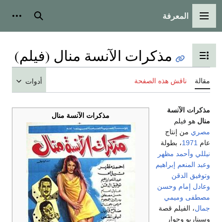
المعرفة
القائمة الرئيسية
بحث
أدوات ش
مذكرات الآنسة منال (فيلم)
تبديل عرض جدول المحتويات
مقالة
ناقش هذه الصفحة
أدوات
مذكرات الآنسة
مذكرات الآنسة منال
منال
هو فيلم
مصري
من إنتاج
عام
1971
، بطولة
نيللي
وأحمد مظهر
وعبد المنعم إبراهيم
وتوفيق الدقن
وعادل إمام
وحسن
مصطفى
وميمي
جمال
، الفيلم قصة
وسيناريو وحوار