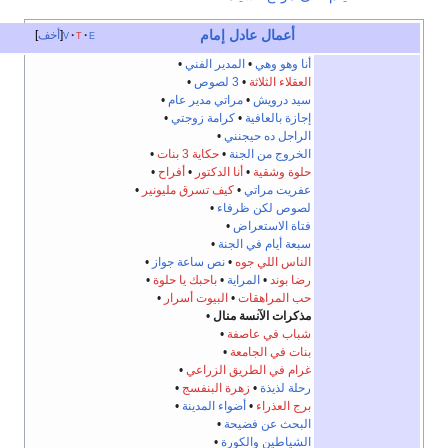
أعمال
عادل إمام
e
t
v
أخف
أنا وهو وهي
•
المدير الفني
•
العقلاء الثلاثة
•
3 لصوص
•
سيد درويش
•
مراتي مدير عام
•
إجازة بالعافية
•
كرامة زوجتي
•
الراجل ده حيجنني
•
الخروج من الجنة
•
حكاية 3 بنات
•
حلوة وشقية
•
أنا الدكتور
•
أفراح
•
عفريت مراتي
•
كيف تسرق مليونير
•
لصوص لكن ظرفاء
•
فتاة الاستعراض
•
سبعة أيام في الجنة
•
الناس اللي جوه
•
نص ساعة جواز
•
رضا بوند
•
المراية
•
باحبك يا حلوة
•
حب المراهقات
•
البيوت أسرار
•
مذكرات الآنسة منال
•
شباب في عاصفة
•
بنات في الجامعة
•
غرام في الطريق الزراعي
•
رحلة لذيذة
•
زهرة البنفسج
•
برج العذراء
•
أضواء المدينة
•
البحث عن فضيحة
•
الشياطين والكورة
•