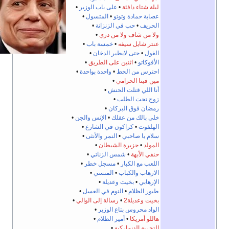
ليلة شتاء دافئة
•
على باب الوزير
•
عصابة حمادة وتوتو
•
المتسول
•
الحريف
•
حب في الزنزانة
•
ولا من شاف ولا من دري
•
عنتر شايل سيفه
•
خمسة باب
•
الغول
•
حتى لايطير الدخان
•
الأفوكاتو
•
اثنين على الطريق
•
احترس من الخط
•
واحدة بواحدة
•
مين فينا الحرامي
•
أنا اللي قتلت الحنش
•
زوج تحت الطلب
•
رمضان فوق البركان
•
خلى بالك من عقلك
•
الإنس والجن
•
الهلفوت
•
كراكون في الشارع
•
سلام يا صاحبي
•
النمر والأنثى
•
المولد
•
جزيرة الشيطان
•
حنفي الأبهة
•
شمس الزناتي
•
اللعب مع الكبار
•
مسجل خطر
•
الارهاب والكباب
•
المنسي
•
الإرهابي
•
بخيت وعديلة
•
طيور الظلام
•
النوم في العسل
•
بخيت وعديلة2
•
رسالة إلى الوالي
•
الواد محروس بتاع الوزير
•
هاللو أمريكا
•
أمير الظلام
•
التجربة الدنماركية
•