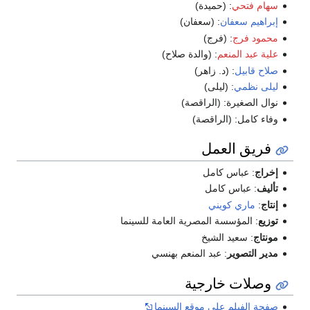
سهام فتحي
: (حميدة)
إبراهيم سعفان
: (سعفان)
محمود فرج
: (فرج)
علية عبد المنعم
: (والدة صلاح)
صلاح قابيل
: (د. زاهر)
ليلى نظمي
: (ليلى)
نوال الصغيرة: (الراقصة)
وفاء كامل: (الراقصة)
فريق العمل
إخراج
: عباس كامل
تأليف
: عباس كامل
إنتاج
:
ماري كويني
توزيع
: المؤسسة المصرية العامة للسينما
مونتاج
: سعيد الشيخ
مدير التصوير
: عبد المنعم بهنسي
وصلات خارجية
صفحة الفيلم على موقع السينما