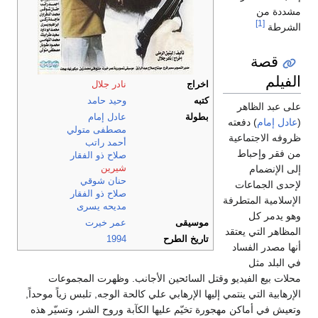
مشددة من
[1]
الشرطة
قصة
الفيلم
اخراج
نادر جلال
كتبه
وحيد حامد
على عبد الظاهر
بطولة
عادل إمام
(
عادل إمام
) دفعته
مصطفى متولي
ظروفه الاجتماعية
أحمد راتب
من فقر وإحباط
صلاح ذو الفقار
شيرين
إلى الإنضمام
حنان شوقي
لإحدى الجماعات
صلاح ذو الفقار
الإسلامية المتطرفة
مديحه يسرى
وهو يدمر كل
موسيقى
عمر خيرت
المظاهر التي يعتقد
تاريخ الطرح
1994
أنها مصدر الفساد
في البلد مثل
محلات بيع الفيديو وقتل السائحين الأجانب. وظهرت المجموعات
الإرهابية التي ينتمي إليها الإرهابي علي كالحة الوجه, تلبس زياً موحداً,
وتعيش في أماكن مهجورة تخيّم عليها الكآبة وروح الشر، وتسيّر هذه