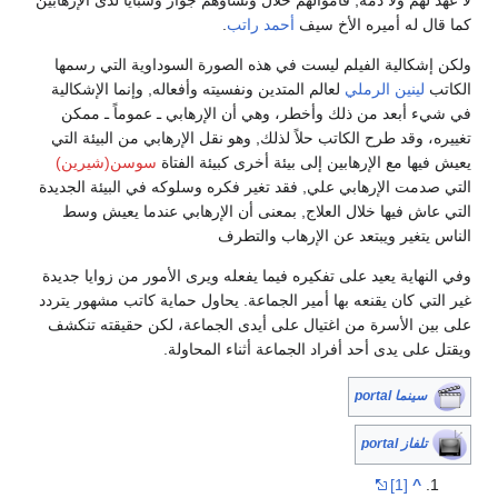
لا عهد لهم ولا ذمة, فأموالهم حلال ونساؤهم جوار وسبايا لدى الإرهابين
كما قال له أميره الأخ سيف
أحمد راتب
.
ولكن إشكالية الفيلم ليست في هذه الصورة السوداوية التي رسمها
الكاتب
لينين الرملي
لعالم المتدين ونفسيته وأفعاله, وإنما الإشكالية
في شيء أبعد من ذلك وأخطر، وهي أن الإرهابي ـ عموماً ـ ممكن
تغييره، وقد طرح الكاتب حلاً لذلك, وهو نقل الإرهابي من البيئة التي
يعيش فيها مع الإرهابين إلى بيئة أخرى كبيئة الفتاة
سوسن(شيرين)
التي صدمت الإرهابي علي, فقد تغير فكره وسلوكه في البيئة الجديدة
التي عاش فيها خلال العلاج, بمعنى أن الإرهابي عندما يعيش وسط
الناس يتغير ويبتعد عن الإرهاب والتطرف
وفي النهاية يعيد على تفكيره فيما يفعله ويرى الأمور من زوايا جديدة
غير التي كان يقنعه بها أمير الجماعة. يحاول حماية كاتب مشهور يتردد
على بين الأسرة من اغتيال على أيدى الجماعة، لكن حقيقته تنكشف
ويقتل على يدى أحد أفراد الجماعة أثناء المحاولة.
سينما portal
تلفاز portal
[1]
^