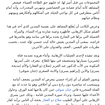
المجموعات من قبل أمير لها, له عليهم حق الطاعة العمياء. فيشعر
المشاهد كأنه أمام عصابة من الحشاشين ومهربي المخدرات, وأنه أمام
أُناس متطرفين في كل نواحي الحياة, في أشكالهم وأفكارهم وبيوتهم
ونظام حياتهم.
وحرص الكاتب أن يُطلع المشاهد على نفسية المتدين الذي أخذ في هذا
الفيلم شكل الإرهابي, فأظهره وعينه شاردة وراء النساء، والمرأة
الجميلة التي يراها في الشارع نجده يراها في منامه وهو يعاشرها في
فراشه. بمعنى أن المتدين يعيش حالة كبت جنسي توّلد عنده ـ بحسب
نظريات علم النفس ـ العنف والعدوان على الآخرين.
وبعد تنفيذه لإحدى العمليات الإرهابية. وأثناء هروبه تصدمه فتاة
(شيرين) بسيارتها وتستضيفه في بيتها للعلاج. يتعرف على أسرتها
المكونة من الأب الدكتور عبد العزيز (صلاح ذو الفقار) والأم (مديحة
يسرى) والابن (إبراهيم يسرى) والابنة الصغرى (حنان شوقى)
ويصور الفيلم أن أي إغراء جنسي يتعرض له المتدين يضعف أمامه
ويستجيب له مباشرة دون رادع ديني أو أخلاقي وهو ما حدث له مع
الفتاة المتحررة فاتن
حنان شوقي
حين كان يلاعبها لعبة الورق، وحاول
الأعتداء عليها جنسيا، وتزداد صورة المتدين قتامة ، وذلك حين يسرق
الإرهابي علي أموال الطبيب
صلاح ذو الفقار
بحجة أن الناس برأيه كفار