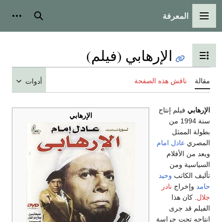
المعرفة
القائمة الرئيسية
بحث
أدوات
الإرهابي (فيلم)
تبديل عرض جدول المحتويات
مقالة
ناقش هذه الصفحة
أدوات
الإرهابي
فيلم إنتاج
الإرهابي
سنة 1994 من
بطولة الممثل
المصري
عادل امام
ويعد من الأفلام
السياسية ومن
تأليف الكاتب
وحيد
حامد
وإخراج
نادر
جلال
. كان هذا
الفيلم قد جرى
إنتاجه تحت حراسة