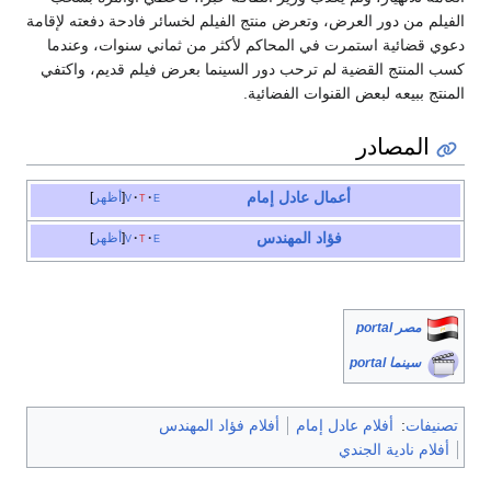
الفيلم من دور العرض، وتعرض منتج الفيلم لخسائر فادحة دفعته لإقامة
دعوي قضائية استمرت في المحاكم لأكثر من ثماني سنوات، وعندما
كسب المنتج القضية لم ترحب دور السينما بعرض فيلم قديم، واكتفي
المنتج ببيعه لبعض القنوات الفضائية.
المصادر
أعمال
عادل إمام
e
t
v
أظهر
فؤاد المهندس
e
t
v
أظهر
مصر portal
سينما portal
تصنيفات
:
أفلام عادل إمام
أفلام فؤاد المهندس
أفلام نادية الجندي