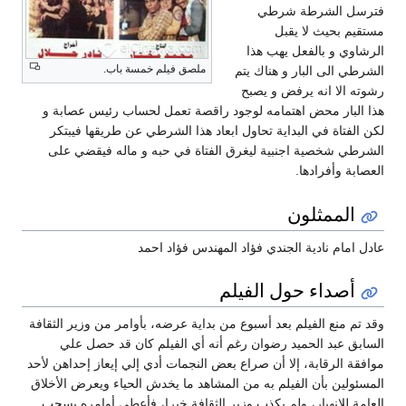
فترسل الشرطة شرطي
مستقيم بحيث لا يقبل
الرشاوي و بالفعل يهب هذا
ملصق فيلم خمسة باب.
الشرطي الى البار و هناك يتم
رشوته الا انه يرفض و يصبح
هذا البار محض اهتمامه لوجود راقصة تعمل لحساب رئيس عصابة و
لكن الفتاة في البداية تحاول ابعاد هذا الشرطي عن طريقها فيبتكر
الشرطي شخصية اجنبية ليغرق الفتاة في حبه و ماله فيقضي على
العصابة وأفرادها.
الممثلون
عادل امام نادية الجندي فؤاد المهندس فؤاد احمد
أصداء حول الفيلم
وقد تم منع الفيلم بعد أسبوع من بداية عرضه، بأوامر من وزير الثقافة
السابق عبد الحميد رضوان رغم أنه أي الفيلم كان قد حصل علي
موافقة الرقابة، إلا أن صراع بعض النجمات أدي إلي إيعاز إحداهن لأحد
المسئولين بأن الفيلم به من المشاهد ما يخدش الحياء ويعرض الأخلاق
العامة للانهيار، ولم يكذب وزير الثقافة خبرا، فأعطي أوامره بسحب