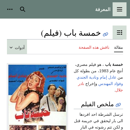
المعرفة
القائمة الرئيسية
بحث
أدوات
خمسة باب (فيلم)
تبديل عرض جدول المحتويات
مقالة
ناقش هذه الصفحة
أدوات
خمسة باب
، هو فيلم مصري،
أنتج عام 1983، من بطولة كل
من
عادل إمام
ونادية الجندي
وفؤاد المهندس
وإخراج
نادر
جلال
.
ملخص الفيلم
ترسل الشرطة احد افردها
الى بار ليحقق في جريمة قتل
و لكن تتم رشوته في البار