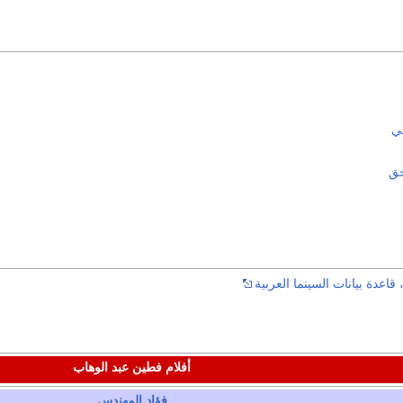
ني
حق
قاعدة بيانات السينما العربية
أفلام فطين عبد الوهاب
فؤاد المهندس