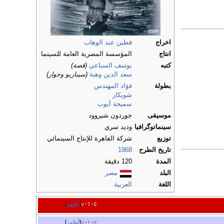
اخراج
فطين عبد الوهاب
انتاج
المؤسسة المصرية العامة للسينما
كتبه
يوسف السباعي
(قصة)
سعد الدين وهبة
(سيناريو وحوار)
بطولة
فؤاد المهندس
شويكار
سميحة أيوب
موسيقى
جوردون شيروود
سينماتوگرافيا
وديد سري
توزيع
شركة القاهرة للإنتاج السينمائي
تاريخ الطرح
1968
المدة
120 دقيقة
البلد
مصر
اللغة
العربية
e
t
v
أظهر
e
t
v
أظهر