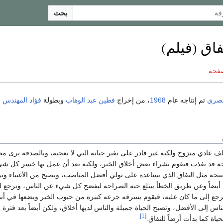
بحث
اق (فيلم)
صفحة
صري
تم إنتاجه عام
1968
، من إخراج
فطين عبد الوهاب
وبطولة
فؤاد المهندس
و
عادي متزوج ولكنه غير قادر على تغير حياته التي لا تعجبه، وبالصدفة يرى محل
يحة قد نفذت فيقوم بشراء بعض أخلاق الخير، ولكنه بعد أن عمل بها خسر كل 
بيحة مثل النفاق الذي يساعده على تولي أفضل المناصب، ويصبح من الأغنياء و
 أيضاً وعن طريق الخطأ يبتلع حبه الصراحه ليفضح كل شيء عن الناس، ويرجع 
ع إلى ما كان عليه، فيقوم بسرقه جرعه كبيره من حبوب الخير ويضعها في أنب
ناس إلى الأفضل، وتصبح الحياة جميلة والناس لديها أخلاق، ولكن أيضاً بعد فترة ي
[1]
ياة كما بدأت أرضاً للنفاق.