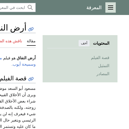
المعرفة
القائمة الرئيسية
أرض النف
مقالة
ناقش هذه ال
المحتويات
أخف
قصة الفيلم
أرض النفاق
هو فيلم
م
وسميحة أيوب
.
التمثيل
المصادر
قصة الفيلم
مسعود أبو السعد موظف 
ويرى أن الأخلاق القب
شراء بعض الأخلاق الق
زوجته، ولكنه بالصدفة
شيء فيعرف إنه لن يرج
الرئيسي ويتغير حال ال
ما كان عليه وتستمر الح