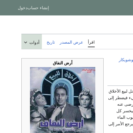
إنشاء حساب
دخول
اقرأ
عرض المصدر
تاريخ
أدوات
شويكار
أرض النفاق
 لبيع الأخلاق
شيء فيضطر إلى
ترضى عنه
ليخسر كل
وب الماء
رجع الأمر إلى