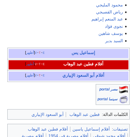
محمود المليجي
رياض القصبجي
عبد المنعم إبراهيم
نجوى فؤاد
يوسف شاهين
السيد بدير
إسماعيل يس
e
t
v
أظهر
أفلام فطين عبد الوهاب
e
t
v
أظهر
أفلام أبو السعود الإبياري
e
t
v
أظهر
مصر portal
سينما portal
الكلمات الدالة:
فطين عبد الوهاب
أبو السعود الإبياري
تصنيفات
:
أفلام إسماعيل ياسين
أفلام فطين عبد الوهاب
أفلام محمد شوقي
أفلام مصرية في 1954
أفلام مصرية