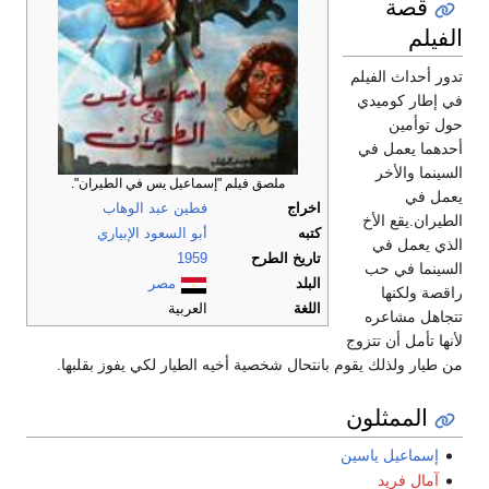
قصة
الفيلم
تدور أحداث الفيلم
في إطار كوميدي
حول توأمين
أحدهما يعمل في
السينما والأخر
ملصق فيلم "إسماعيل يس في الطيران".
يعمل في
اخراج
فطين عبد الوهاب
الطيران.يقع الأخ
كتبه
أبو السعود الإبياري
الذي يعمل في
تاريخ الطرح
1959
السينما في حب
البلد
مصر
راقصة ولكنها
اللغة
العربية
تتجاهل مشاعره
لأنها تأمل أن تتزوج
من طيار ولذلك يقوم بانتحال شخصية أخيه الطيار لكي يفوز بقلبها.
الممثلون
إسماعيل ياسين
آمال فريد