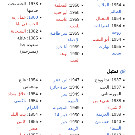
1978: الجنة تحت
1954:
الملاك
1958:
المعلمة
قدميها
الظالم
1958:
أبو حديد
1980
:
عمل إيه
1954:
المحتال
1959:
عاشت
الحب في بابا
.
1954:
اعترافات
للحب
1982:
السلخانة
زوجة
1959:
سر طاقية
1985: عائلة
1954:
أبو الدهب
الإخفاء
سعيدة جدا
1955:
نهارك
1959:
أنا حرة
(مسرحية)
سعيد
1960:
لوعة
الحب
تمثيل
1937: تيتا وونج
1947:
ابن عنتر
1954: فالح
ومحتاس
1937: الحب
1948:
حياة حائرة
المورستاني
1954:
حلاق بغداد
1949:
سر
1938:
شيء من
الأميرة
1954:
تاكسي
لا شيء
الغرام
1949:
المجنونة
1939:
العزيمة
1954:
بنت البلد
1950:
قمر 14
1943:
حب من
1955:
كابتن
1950:
جوز
السماء
مصر
الأربعة