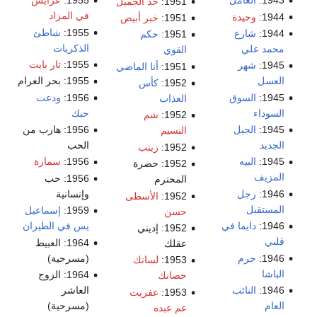
1943:
العامل
1955:
عرايس
1951:
خد الجميل
في المزاد
1944:
وحيدة
1951:
خبر أبيض
1955:
شاطئ
1944:
شارع
1951:
حكم
الذكريات
محمد علي
القوي
1955:
تار بايت
1945:
شهر
1951:
أنا الماضي
العسل
1955: بحر الغرام
1952:
كأس
1945:
السوق
1956:
ودعت
العذاب
السوداء
حبك
1952:
شم
1945:
الجيل
1956: هارب من
النسيم
الجديد
الحب
1952:
زينب
1945:
البيه
1956:
سمارة
1952: حضرة
المزيف
1956: حب
المحترم
1946:
رجل
وإنسانية
1952:
الأسطى
المستقبل
1959:
إسماعيل
حسن
1946:
دايما في
يس في الطيران
1952: إديني
قلبي
1964: العبيط
عقلك
1946:
حرم
(مسرحية)
1953:
لسانك
الباشا
1964: الزوج
حصانك
1946:
النائب
العاشر
1953:
عفريت
العام
(مسرحية)
عم عبده