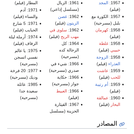
1957:
المجد
1961: الزبال
المطار (فيلم)
(فيلم)
(مسلسل إذاعي)
1971: آدم
1957: الكورة مع
1962:
غصن
والنساء (فيلم)
بلبل (مسرحية)
الزيتون
(فيلم)
1971: 5 شارع
1958:
كهرمان
1962:
سلوى في
الحبايب (فيلم)
(فيلم)
مهب الريح
(فيلم)
1974: أرملة ليلة
1958:
غلطة
1964: كل
الزفاف (فيلم)
حبيبي
(فيلم)
الرجالة كده
1975: يا عالم
(مسرحية)
1958:
الزوجة
نفسي اتسجن
العذراء
(فيلم)
1966: شيء في
(مسرحية)
صدري (مسرحية)
1959:
عاشت
1977: 20 فرخة
للحب
(فيلم)
1966: حكاية
وديك (مسرحية)
جواز (مسرحية)
1959:
أم رتيبة
1985: عائلة
(فيلم)
1966:
العبيط
سعيدة جدا
(فيلم)
(مسرحية)
1960:
عمالقة
البحار
(فيلم)
1967: القيثارة
الحزينة (مسلسل
المصادر