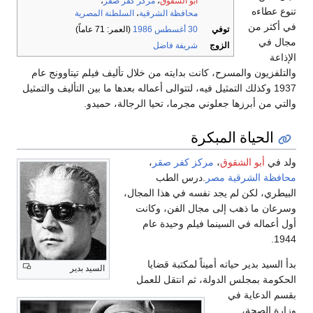
أبو الشقوق
،
مركز كفر صقر
،
تنوع عطاءه
محافظة الشرقية
،
السلطنة المصرية
في أكثر من
توفي
30 أغسطس
1986
(العمر: 71 عاماً)
مجال في
الزوج
شريفة فاضل
الإذاعة
والتلفزيون والمسرح، كانت بدايته من خلال تأليف فيلم تيتاوونج عام
1937 وكذلك التمثيل فيه، لتتوالى أعماله بعدها ما بين التأليف والتمثيل
والتي من أبرزها جعلوني مجرما، تحيا الرجالة، حميدو.
الحياة المبكرة
ولد في
أبو الشقوق
،
مركز كفر صقر
،
محافظة الشرقية
مصر
.درس الطب
البيطري، لكن لم يجد نفسه في هذا المجال،
وسرعان ما ذهب إلى مجال الفن، وكانت
أول أعماله في السينما فيلم وحيدة عام
1944.
بدأ السيد بدير حياته أميناً لمكتبة قضايا
السيد بدير
الحكومة بمجلس الدولة، ثم انتقل للعمل
بقسم الدعاية في
وزارة الصحة،