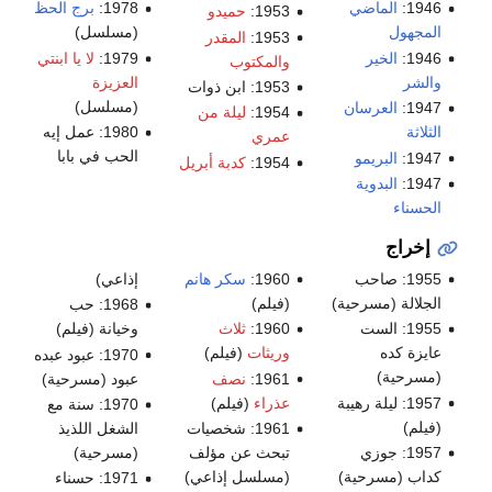
1946:
الماضي
1978:
برج الحظ
1953:
حميدو
المجهول
(مسلسل)
1953:
المقدر
1946:
الخير
1979:
لا يا ابنتي
والمكتوب
والشر
العزيزة
1953: ابن ذوات
(مسلسل)
1947:
العرسان
1954:
ليلة من
الثلاثة
1980: عمل إيه
عمري
الحب في بابا
1947:
البريمو
1954:
كدبة أبريل
1947:
البدوية
الحسناء
إخراج
1955: صاحب
1960:
سكر هانم
إذاعي)
الجلالة (مسرحية)
(فيلم)
1968: حب
1955: الست
1960:
ثلاث
وخيانة (فيلم)
عايزة كده
وريثات
(فيلم)
1970: عبود عبده
(مسرحية)
1961:
نصف
عبود (مسرحية)
1957: ليلة رهيبة
عذراء
(فيلم)
1970: سنة مع
(فيلم)
1961: شخصيات
الشغل اللذيذ
1957: جوزي
تبحث عن مؤلف
(مسرحية)
كداب (مسرحية)
(مسلسل إذاعي)
1971: حسناء