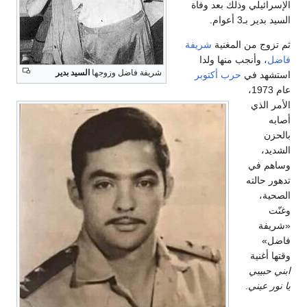
الإسرائيلي وذلك بعد وفاة
السيد بدير بـ3 أعوام.
ثم تزوج من المغنية
شريفة
فاضل
، وأنجب منها ولدا
شريفة فاضل وزوجها
السيد بدير
استشهد في
حرب أكتوبر
عام 1973،
الأمر الذي
أصابه
بالحزن
الشديد،
وساهم في
تدهور حالته
الصحية،
وغنّت
«شريفة
فاضل»
وقتها أغنية
ابني حبيبي
يا نور عيني
.