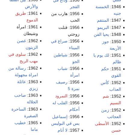
1956:
وداع في
والأرض
1946:
الخمسة
الفجر
جنيه
1961:
طريق
1956: هارب من
الدموع
1947:
المنتقم
الحب
1961: امرأة
1947:
البريمو
1956: قتلت
وشيطان
زوجتي
1948:
يحيا الفن
1962:
غصن
1956:
صراع في
1950:
جوز
الزيتون
الميناء
الأربعة
1962:
سلوى في
1956:
شياطين
1951:
لك يوم يا
مهب الريح
الجو
ظالم
1962:
رسالة من
1956:
شباب
1951:
حكم
امراة مجهولة
امرأة
القوي
1963:
عائلة
1956:
رصيف
1952:
كأس
زيزي
نمرة 5
العذاب
1963:
صاحب
1956:
النمرود
1952:
شم
الجلالة
النسيم
1956:
القلب له
1963:
الساحرة
أحكام
1952:
زمن
الصغيرة
العجائب
1956:
إسماعيل
1965:
خطيب
يس في البوليس
1952:
الأسطى
ماما
حسن
1957:
لا أنام