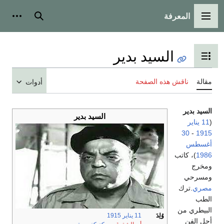
المعرفة
القائمة الرئيسية
بحث
أدوات
السيد بدير
تبديل عرض جدول المحتويات
مقالة
ناقش هذه الصفحة
أدوات
السيد بدير
السيد بدير
(
11 يناير
30
-
1915
أغسطس
1986
)، كاتب
ومخرج
ومسرحي
مصري
.ترك
الطب
البيطري من
وُلِدَ
11 يناير
1915
أجل الفن