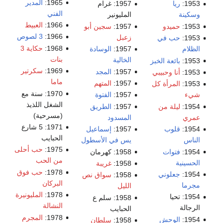
1965:
المدير
1953:
ريا
1957: غرام
الفني
وسكينة
المليونير
1966:
العبيط
1953:
حميدو
1957:
سجين أبو
1966:
3 لصوص
زعبل
1953:
حب في
1968:
حكاية 3
الظلام
1957:
الوسادة
بنات
الخالية
1953:
بائعة الخبز
1969:
سكرتير
1957:
المجد
1953:
أنا وحبيبي
ماما
1957:
المتهم
1953:
المرأة كل
1970: سنة مع
شيء
1957:
الفتوة
الشغل اللذيذ
1954:
ليلة من
1957:
الطريق
(مسرحية)
عمري
المسدود
1971: 5 شارع
1954:
قلوب
1957:
إسماعيل
الحبايب
الناس
يس في الأسطول
1975:
حب أحلى
1954:
فتوات
1958: كهرمان
من الحب
الحسينية
1958:
غريبة
1978:
حب فوق
1954:
جعلوني
1958:
سواق نص
البركان
مجرما
الليل
1978:
المليونيرة
1954: تحيا
1958: سلم ع
النشالة
الرجالة
الحبايب
1978:
المجرم
1954:
الوحش
1958:
سلطان