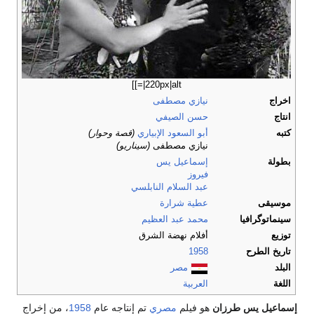
|220px|alt=]]
اخراج
نيازي مصطفى
انتاج
حسن الصيفي
كتبه
أبو السعود الإبياري
(قصة وحوار)
نيازي مصطفى
(سيناريو)
بطولة
إسماعيل يس
فيروز
عبد السلام النابلسي
موسيقى
عطية شرارة
سينماتوگرافيا
محمد عبد العظيم
توزيع
أفلام نهضة الشرق
تاريخ الطرح
1958
البلد
مصر
اللغة
العربية
إسماعيل يس طرزان
هو فيلم
مصري
تم إنتاجه عام
1958
، من إخراج