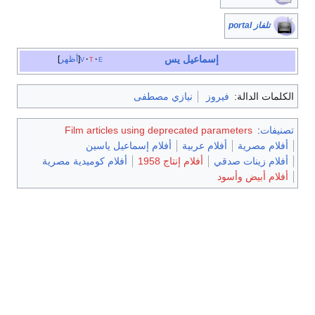
تلفاز portal
إسماعيل يس
e
t
v
أظهر
الكلمات الدالة:
فيروز
نيازي مصطفى
تصنيفات
:
Film articles using deprecated parameters
أفلام مصرية
أفلام عربية
أفلام إسماعيل ياسين
أفلام زينات صدقي
أفلام إنتاج 1958
أفلام كوميدية مصرية
أفلام أبيض وأسود