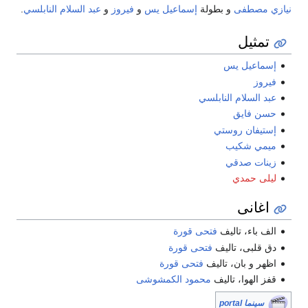
نيازي مصطفى
و بطولة
إسماعيل يس
و
فيروز
و
عبد السلام النابلسي
.
تمثيل
إسماعيل يس
فيروز
عبد السلام النابلسي
حسن فايق
إستيفان روستي
ميمي شكيب
زينات صدقي
ليلى حمدي
اغانى
الف باء، تاليف
فتحى قورة
دق قلبى، تاليف
فتحى قورة
اظهر و بان، تاليف
فتحى قورة
قفز الهوا، تاليف
محمود الكمشوشى
سينما portal