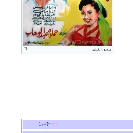
ملصق الفيلم.
e
t
v
أظهر