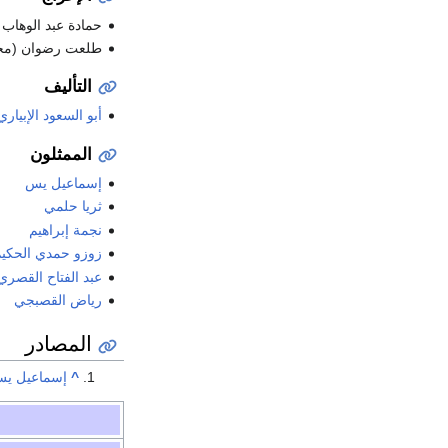
حمادة عبد الوهاب
طلعت رضوان (مخ
التأليف
أبو السعود الإبياري
الممثلون
إسماعيل يس
ثريا حلمي
نجمة إبراهيم
زوزو حمدي الحكي
عبد الفتاح القصري
رياض القصبجي
المصادر
^
إسماعيل يس ي