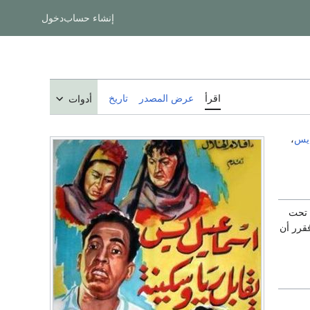
إنشاء حساب
دخول
اقرأ
عرض المصدر
تاريخ
أدوات
يس
،
 تحت
قرر أن