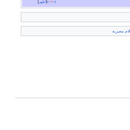
e
t
v
أظهر
لام مصرية