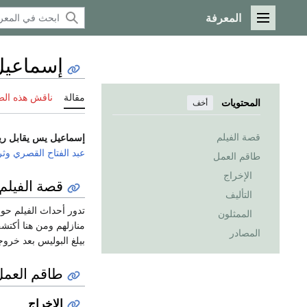
المعرفة
القائمة الرئيسية
إسماعيل 
مقالة
ناقش هذه ال
المحتويات
أخف
قصة الفيلم
إسماعيل يس يقابل ري
عبد الفتاح القصري
وثر
طاقم العمل
الإخراج
قصة الفيلم
التأليف
تدور أحداث الفيلم حو
الممثلون
منازلهم ومن هنا أكت
المصادر
بيلغ البوليس بعد خروج
طاقم العمل
الإخراج