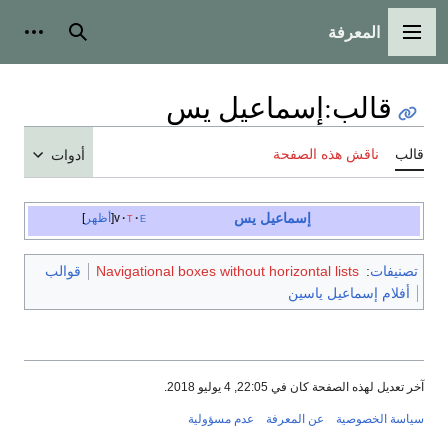
المعرفة
القائمة الرئيسية
بحث
أدوات
قالب
:
إسماعيل يس
قالب
ناقش هذه الصفحة
أدوات
إسماعيل يس
e
t
v
أظهر
تصنيفات
:
Navigational boxes without horizontal lists
قوالب
أفلام إسماعيل ياسين
آخر تعديل لهذه الصفحة كان في 22:05, 4 يوليو 2018.
سياسة الخصوصية
عن المعرفة
عدم مسؤولية