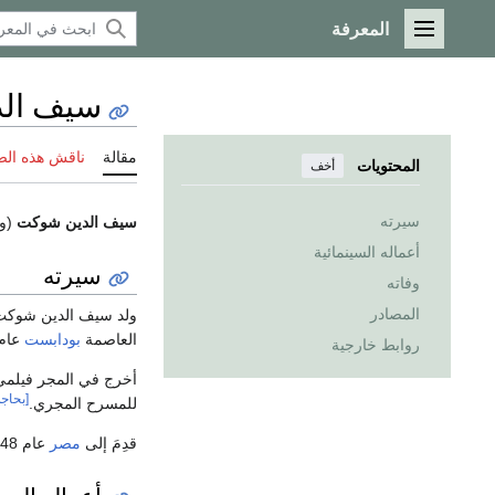
المعرفة
القائمة الرئيسية
سيف ال
مقالة
ناقش هذه ال
المحتويات
أخف
سيرته
سيف الدين شوكت
(و
أعماله السينمائية
سيرته
وفاته
المصادر
ولد سيف الدين شوك
العاصمة
بودابست
عام 1933، ثم درس في قسم الإخراج بأكاديمية السينما العليا في
روابط خارجية
أخرج في المجر فيلمي:
[بحاج
للمسرح المجري.
قدِمَ إلى
مصر
عام 1948 واستقرَّ بها حتى عام 1964، ومن الأفلام التي كتبها وأخرجها: