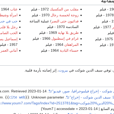
نمائية
مقلب من المكسيك
1972 - فيلم
عتاب
1964 - فيلم
يلم
زوجة لخمسة رجال
1970 - فيلم
امرأة وشيط
فدائيون حتى النصر
/ عملية الساعة
حب في حب
السادسة 1970 - فيلم
ر
1977 - فيلم
رجل بلا قلب
طريق بلا نهاية
1969 - فيلم
الحب الصام
غرام في إسطنبول
1966 - فيلم
1975 - فيلم
إسماعيل يس 
المراهقان
1964 - فيلم
1957 - فيلم
حسناء البادية
1964 - فيلم
أماني العمر
1955 
، توفي سيف الدين شوكت في
بيروت
، إثر إصابته بأزمة قلبية.
شوكت - إخراج فيلموجرافيا، صور، فيديو"
.
2023-01-14
. Retrieved
a.com
ا: سيف الدين شوكت - إخراج"
.
Unknown parameter
:
}}
cite web
{{
.
om
https://www=سيف%20الدين%20شوكت