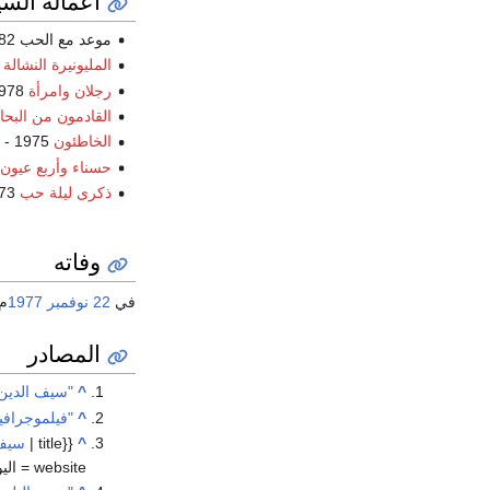
أعماله السي
موعد مع الحب 1982 - فيلم
المليونيرة النشالة
1978 - ف
رجلان وامرأة
1978 - فيلم
القادمون من البحا
الخاطئون
1975 - فيلم
حسناء وأربع عيون
ذكرى ليلة حب
1973 - فيلم
وفاته
في
22 نوفمبر
1977
م
المصادر
^
"سيف الدين 
^
"فيلموجرافي
^
{{cite web| url =
.youm7.com/Tags/Index?id=2513781&tag
website = اليوم السابع | Youm7 | accessdate = 2023-01-14}