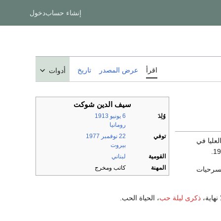
إنشاء حساب
دخول
اقرأ
عرض المصدر
تاريخ
أدوات
سيف الدين شوكت
وُلِدَ
6 يونيو
1913
رومانيا
توفي
22 نوفمبر
1977
لعليا في
بيروت
القومية
لبناني
المهنة
كاتب ومخرج
 مسرحيات
 نهاية،
ذكرى ليلة حب
، الحياة الحب.