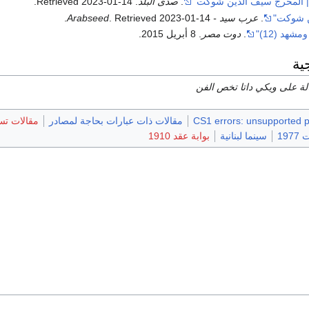
| المخرج سيف الدين شوكت"
.
صدى البلد
. Retrieved
2023-01-14
.
 شوكت"
.
عرب سيد - Arabseed
2023-01-14
. Retrieved
.
شهد (12)"
.
دوت مصر
. 8 أبريل 2015.
ية
قالة على ويكي داتا تخص الفن
CS1 errors: unsupported 
مقالات ذات عبارات بحاجة لمصادر
مقالات تست
197
سينما لبنانية
بوابة عقد 1910