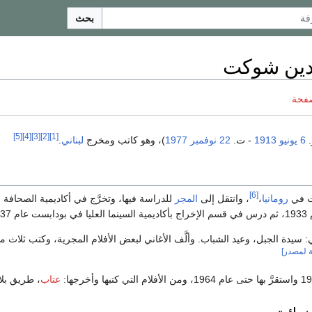
بحث
دين شوكت
صفحة
[5]
[4]
[3]
[2]
[1]
.
6 يونيو
1913
- ت.
22 نوفمبر
1977
)، وهو كاتب ومخرج
لبناني
.
[6]
ت في
رومانيا
،
، وانتقل إلى
المجر
للدراسة فيها، وتخرَّج في أكاديمية الصحافة ا
 بودابست عام 1937.
 سيدة الجبل، وعيد الشباب. وألَّف الأغاني لبعض الأفلام المجرية، وكتب ثلاث
ة لمصدر]
عتاب
، طريق بلا