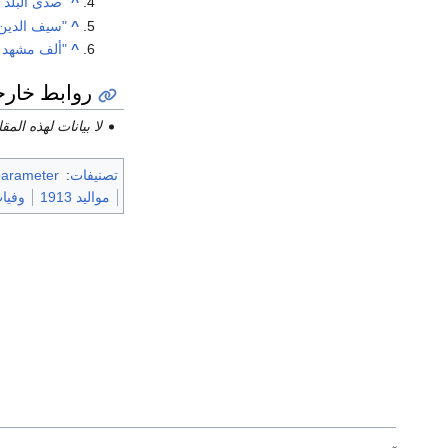
^
"صدى البلد 
^
"سيف الدين
^
"ألف مشهد وم
روابط خارج
لا بيانات لهذه الم
تصنيفات
:
parameter
مواليد 1913
وفيات 7