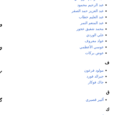
عبد الرحيم محمود
عبد العزيز حمد الصقر
عبد العليم خطاب
عبد المنعم النمر
و
محمد شفيق عجور
علي الوردي
عواد معروف
عوسي الأعظمي
ي
عوض بركات
ف
مولود فرعون
پ
جيرالد فورد
جاك فوكار
ق
ألبير قصيري
گ
ك