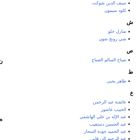
سيف الدين شوكت
كلود سيمون
ش
شارل حلو
شي زونج شون
ص
صباح السالم الصباح
ن
ط
طاهر يحيى
ع
عائشة عبد الرحمن
الحبيب عاشور
عبد الإله بن علي الهاشمي
ه
عبد الحسين دستغيب
عبد الحميد جودة السحار
عبد الرحيم الزرقاني