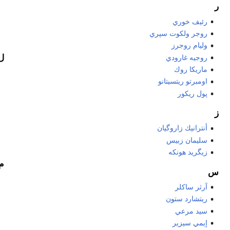
ر
رئيف خوري
روجر ولكوت سپري
وليام روجرز
ل
روجيه غارودي
ماريكا روك
اومبرتو ريتسيتانو
پول ريكور
ز
أنترانيك زاروگيان
سليمان زبيس
زيگريد هونكه
م
س
آرثر ساكلر
ريتشارد ستون
سيد مرعي
إيمي سيزير