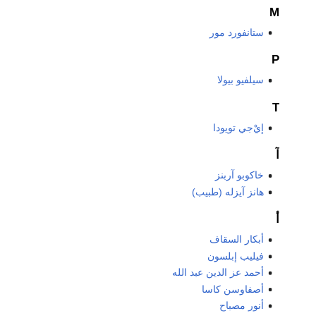
M
ستانفورد مور
P
سيلفيو بيولا
T
إيْ‌جي تويودا
آ
خاكوبو آربنز
هانز آيزله (طبيب)
أ
أبكار السقاف
فيليب إبلسون
أحمد عز الدين عبد الله
أصفاوسن كاسا
أنور مصباح