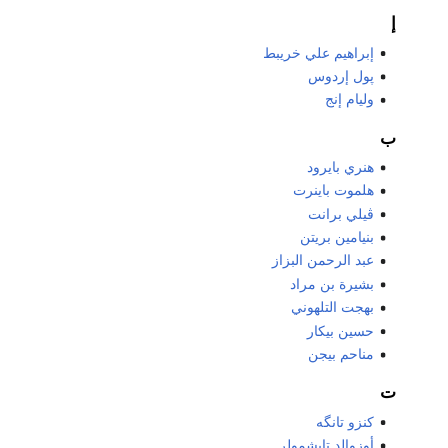
إ
إبراهيم علي خريبط
پول إردوس
وليام إنج
ب
هنري بايرود
هلموت باينرت
ڤيلي برانت
بنيامين بريتن
عبد الرحمن البزاز
بشيرة بن مراد
بهجت التلهوني
حسين بيكار
مناحم بيجن
ت
كنزو تانگه
أوزوالد تايشمولر