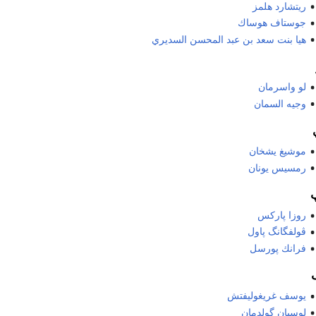
ريتشارد هلمز
جوستاف هوساك
هيا بنت سعد بن عبد المحسن السديري
لو واسرمان
وجيه السمان
موشيغ يشخان
رمسيس يونان
روزا پاركس
ڤولفگانگ پاول
فرانك پورسل
يوسف غريغوليفتش
لوسيان گولدمان