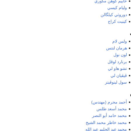
حاييم كوهن مگوري
وليام كيسي
دوروثي كيلگالن
كينيث كراج
ولس لام
هرمان لنتس
لون نول
برنارد لوڤل
تشو هاو لي
ڤيڤيان لي
سول لينوڤيتز
أحمد محرم (مهندس)
محمد أسعد طلس
محمد حامد أبو النصر
محمد خاطر محمد الشيخ
محمد عبد الحليم عبد الله