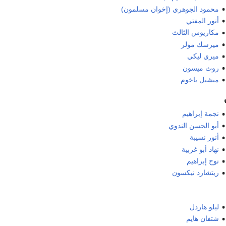
محمود الجوهري (إخوان مسلمون)
أنور المفتي
مكاريوس الثالث
ميرسك مولر
ميري ليكي
روث ميسون
ميشيل باخوم
نجمة إبراهيم
أبو الحسن الندوي
أنور نسيبة
نهاد أبو غربية
نوح إبراهيم
ريتشارد نيكسون
ليلو هاردل
شتفان هايم