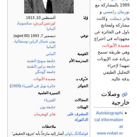
1989 بالمشاركة مع
نورمان رامسي
و
وُلِدَ
أغسطس 10, 1913
هانز ديملت
. وكانت
لورنتس‌كيرش
،
سكسونيا
،
مشاركة ولفجانج
ألمانيا
باول في الجائزة عن
توفي
ديسمبر 7, 1993
(aged 80)
مجهوداته في اختراع
بون
,
شمال الراين-وستفاليا
،
مصيدة الأيونات
،
ألمانيا
وهي طريقة تسمح
القومية
ألماني
بزيادة عدد الإيونات
المدرسة الأم
جامعة ميونخ التقنية
تمهيدا لإجراء
جامعة برلين التقنية
التحليل الطيفي
جامعة گوتنگن
بدقة عالية.
عـُرِف بـ
مصيدة الأيونات
الجوائز
جائزة نوبل في الفيزياء
(
1989
)
وصلات
السيرة العلمية
خارجية
المجالات
الفيزياء
الهيئات
جامعة بون
Autobiographi
المشرف على
هانز كوپفرمان
cal information
الدكتوراه
at
ملاحظات
www.nobel.or
ڤولفگانگ پاولي
أشار إليه مازحاً بأنه 'جزؤه الحقيقي'