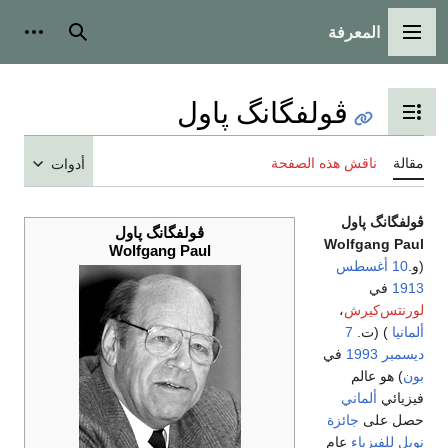
المعرفة
القائمة الرئيسية
بحث
أدوات
ڤولفگانگ پاول
تبديل عرض جدول المحتويات
مقالة
ناقش هذه الصفحة
أدوات
ڤولفگانگ پاول
ڤولفگانگ پاول
Wolfgang Paul
Wolfgang Paul
(و.
10 أغسطس
1913
في
لورنتس‌كيرش
،
ألمانيا
) (ت.
7
ديسمبر
1993
في
بون
) هو عالم
فيزيائي
ألماني
حصل على
جائزة
نوبل للفيزياء
عام