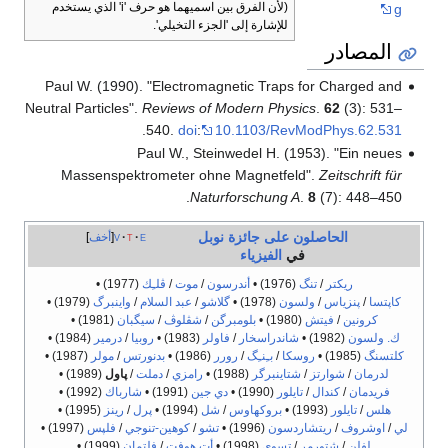
(لأن الفرق بين اسميهما هو حرف 'i' الذي يستخدم
g
للإشارة إلى 'الجزء التخيلي'.
المصادر
Paul W. (1990). "Electromagnetic Traps for Charged and
Neutral Particles".
Reviews of Modern Physics
.
62
(3): 531–
.
540.
doi
:
10.1103/RevModPhys.62.531
Paul W., Steinwedel H. (1953). "Ein neues
Massenspektrometer ohne Magnetfeld".
Zeitschrift für
Naturforschung A
.
8
(7): 448–450.
الحاصلون على جائزة نوبل
e
t
v
أخف
في
الفيزياء
ريكتر
/
تنگ
(1976) •
أندرسون
/
موت
/
ڤلـِك
(1977) •
كاپتسا
/
پنزياس
/
ولسون
(1978) •
گلاشو
/
عبد السلام
/
واينبرگ
(1979) •
كرونين
/
فيتش
(1980) •
بلومبرگن
/
شڤلوڤ
/
سيگبان
(1981) •
ك. ولسون
(1982) •
شاندراسخار
/
فاولر
(1983) •
روبيا
/
درمير
(1984) •
كلتسنگ
(1985) •
روسكا
/
بـِنـِگ
/
رورر
(1986) •
بدنورتس
/
مولر
(1987) •
لدرمان
/
شوارتز
/
شتاينبرگر
(1988) •
رامزي
/
دملت
/
پاول
(1989) •
فريدمان
/
كندال
/
تايلور
(1990) •
دي جين
(1991) •
شارباك
(1992) •
هلس
/
تايلور
(1993) •
بروكهاوس
/
شل
(1994) •
پرل
/
رينز
(1995) •
لي
/
اوشروف
/
ريتشاردسون
(1996) •
تشو
/
كوهين-تنوجي
/
فلپس
(1997) •
لفلن
/
شتورمر
/
تسوي
(1998) •
أت هوفت
/
فلتمان
(1999) •