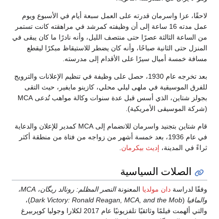
لاحقًا، عزا واسرمان قدرته على العمل سبعة أيام في الأسبوع ويوم
عمل مدته 16 ساعة إلى أن وظيفته كمرشد في مراهقته كانت تستمر
من الساعة الثالثة عصرًا حتى منتصف الليل، وأنه نادرًا ما كان يبقى في
المنزل حتى الثانية صباحًا، وأنه كان يضطر للاستيقاظ مبكرًا ليقطع
مسافة خمسة أميال سيرًا على الأقدام إلى مدرسته.
بعد تخرجه عام 1930، حصل على وظيفة في تنظيم الإعلانات والترويج
للفرق الموسيقية في ملهى ليلي محلي، كازينو مايفير، حيث التقى
بجولز شتاين، الذي أسس قبل عدة سنوات وكالة مواهب تُدعى MCA
(شركة الموسيقى الأمريكية).
قام شتاين بتجنيد واسرمان للانضمام إلى MCA كمدير للإعلان والدعاية
في عام 1936، بعد خمسة أشهر من زواجه من فتاة من منطقة أكثر
ثراءً في المدينة،
إديث بيكرمان
.
الصلات السياسية
وفقًا لدراسة
دان مولديا
المعنونة
النصر المظلم: رونالد ريگان، MCA،
والمافيا
(
Dark Victory: Ronald Reagan, MCA, and the Mob
)،
والتي ألهمت فيلمًا وثائقيًا تلفزيونيًا عام 2017 لكلارا وجوليا كوپربيرغ