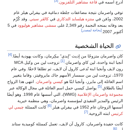
[3]
أُدرج اسمه في
قاعة مشاهير التلفزيون
.
توفي واصرمان نتيجة مضاعفات جلطة دماغية في بيفرلي هيلز عام
2002، ودُفن في
منتزه هيلسايد التذكاري
في
كالڤر سيتي
. وقد كُرِّم
بعد وفاته بمنحه النجمة رقم 2,349 على
ممشى مشاهير هوليوود
في 5
[بحاجة لمصدر]
أكتوبر 2007.
الحياة الشخصية
[4]
كان واصرمان متزوجًا من إديث "إيدي" بيكِرمان، وكانت يهودية أيضًا.
[1]
أنجبا ابنة واحدة، لين كاي واصرمان.
تزوجت لين من وكيل MCA
رون لايف وأنجبا ابنة تُدعى كارول آن لايف، ثم تطلقا لاحقًا. وفي عام
1970، تزوجت لين من سمسار الأسهم جاك مايروفيتز، وقاما بتغيير
اسم العائلة إلى مايرز، وأنجبا ابنًا هو
كيسي واصرمان
. انتهى هذا الزواج
[5]
أيضًا بالطلاق.
يواصل كيسي حمل اسم العائلة في مجال الوكالة عبر
مجموعة واصرمان الإعلامية
(WMG)، التي أسسها عام 1998. وهو أيضًا
الرئيس والمدير التنفيذي لمؤسسة واصرمان، وهي منظمة خيرية
[6]
أسسها الزوجان عام 1952 في بيفرلي هيلز.
كانت الممثلة
چيمي لي
[7]
كرتيس
ابنته الروحية.
كانت حفيدة واصرمان، كارول آن لايف، تعمل كممثلة كوميدية ستاند
[6]