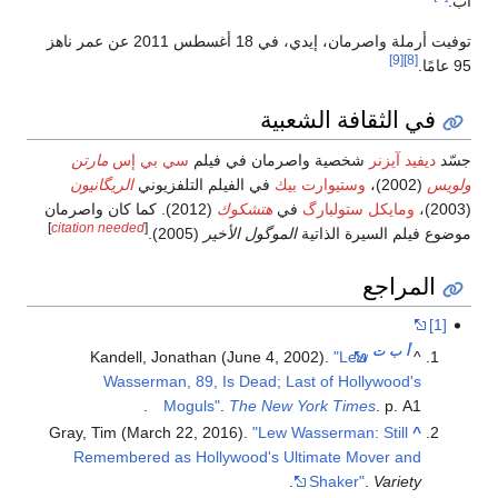
أب.
توفيت أرملة واصرمان، إيدي، في 18 أغسطس 2011 عن عمر ناهز
[9]
[8]
95 عامًا.
في الثقافة الشعبية
جسّد
ديفيد آيزنر
شخصية واصرمان في فيلم
سي بي إس
مارتن
ولويس
(2002)،
وستيوارت بيك
في الفيلم التلفزيوني
الريگانيون
(2003)،
ومايكل ستولبارگ
في
هتشكوك
(2012). كما كان واصرمان
]
citation needed
[
موضوع فيلم السيرة الذاتية
الموگول الأخير
(2005).
المراجع
[1]
أ
ب
ت
Kandell, Jonathan (June 4, 2002).
"Lew
^
Wasserman, 89, Is Dead; Last of Hollywood's
Moguls"
.
The New York Times
. p. A1.
Gray, Tim (March 22, 2016).
"Lew Wasserman: Still
^
Remembered as Hollywood's Ultimate Mover and
.
Shaker"
.
Variety