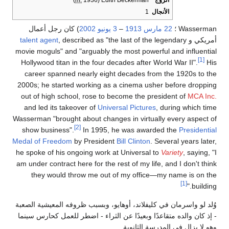
الزوج
Edith Beckerman
(
1936)
m.
الأنجال
1
Wasserman ؛
22 مارس
1913
–
3 يونيو
2002
) كان رجل أعمال
أمريكي و
, described as "the last of the legendary
talent agent
movie moguls" and "arguably the most powerful and influential
[1]
Hollywood titan in the four decades after World War II".
His
career spanned nearly eight decades from the 1920s to the
2000s; he started working as a cinema usher before dropping
out of high school, rose to become the president of
MCA Inc.
and led its takeover of
Universal Pictures
, during which time
Wasserman "brought about changes in virtually every aspect of
[2]
show business".
In 1995, he was awarded the
Presidential
Medal of Freedom
by President
Bill Clinton
. Several years later,
he spoke of his ongoing work at Universal to
Variety
, saying, "I
am under contract here for the rest of my life, and I don't think
they would throw me out of my office—my name is on the
[1]
building."
وُلد لو واسرمان في كليفلاند، أوهايو، وبسبب ظروفه المعيشية الصعبة
- إذ كان والده متقاعدًا وبعيدًا عن الثراء - اضطر للعمل كحارس سينما
وهو لا يزال في المدرسة الثانوية.