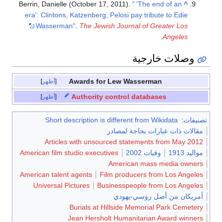
Berrin, Danielle (October 17, 2011).
"
'The end of an
^
era': Clintons, Katzenberg, Pelosi pay tribute to Edie
Wasserman"
.
The Jewish Journal of Greater Los
.
Angeles
وصلات خارجية
Awards for Lew Wasserman
أظهر
Authority control databases
أظهر
تصنيفات
:
Short description is different from Wikidata
مقالات ذات عبارات بحاجة لمصادر
Articles with unsourced statements from May 2012
مواليد 1913
وفيات 2002
American film studio executives
American mass media owners
American talent agents
Film producers from Los Angeles
Universal Pictures
Businesspeople from Los Angeles
أمريكان من أصل روسي-يهودي
Burials at Hillside Memorial Park Cemetery
Jean Hersholt Humanitarian Award winners