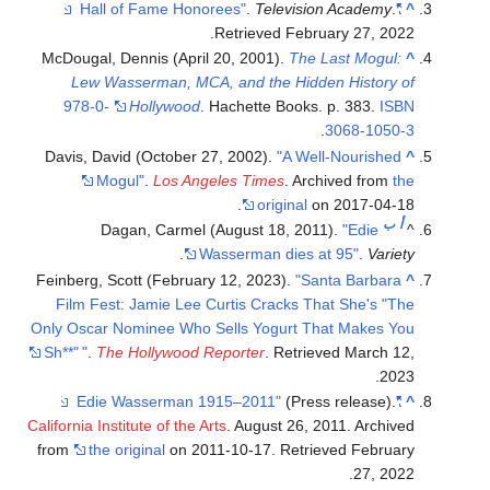
.
Television Academy
.
"Hall of Fame Honorees"
^
.
Retrieved
February 27,
2022
McDougal, Dennis (April 20, 2001).
The Last Mogul:
^
Lew Wasserman, MCA, and the Hidden History of
978-0-
Hollywood
. Hachette Books. p. 383.
ISBN
.
3068-1050-3
Davis, David (October 27, 2002).
"A Well-Nourished
^
Mogul"
.
Los Angeles Times
. Archived from
the
original
on 2017-04-18.
أ
ب
Dagan, Carmel (August 18, 2011).
"Edie
^
.
Wasserman dies at 95"
.
Variety
Feinberg, Scott (February 12, 2023).
"Santa Barbara
^
Film Fest: Jamie Lee Curtis Cracks That She's "The
Only Oscar Nominee Who Sells Yogurt That Makes You
Sh**"
"
.
The Hollywood Reporter
. Retrieved
March 12,
.
2023
(Press release).
"Edie Wasserman 1915–2011"
^
California Institute of the Arts
. August 26, 2011. Archived
from
the original
on 2011-10-17
. Retrieved
February
.
27,
2022