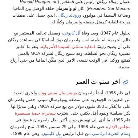
بعنوان
رونالد ريگان: رئيس على المقاس
(
Ronald Reagan: un
Président Sur Mesure
), كان
لو واسرمان
حلقة الوصل بين المافيا
وصناعة السينما في هوليوود
ورونالد ريگان
، الذي حصل على صفقات
مربحة للغاية كممثل بصفته واصرمان وكيلًا له.
بحلول عام 1947، وبعد وفاة
آل كاپوني
، وبفضل تحالفه المستمر مع
عالم الجريمة المنظمة، لعب واصرمان دورًا أساسيًا في مساعدة ريگان
على أن يصبح رئيسًا
لـنقابة ممثلي السينما الأمريكية
، وهو ما أطلق
مسيرة ريگان نحو السلطة. وقد سمح ريگان لشركة MCA بالعمل
كمنتج ووكيل في الوقت نفسه، الأمر الذي مكّن المافيا من جني أرباح
ضخمة.
آخر سنوات العمر
في عام 1993، أنشأ واصرمان
يونيڤرسال سيتي ووك
وأجرى العديد
من التغييرات الجوهرية على منطقة يونيڤرسال سيتي. حصل واصرمان
على ما يُقدَّر بـ 350 مليون دولار من بيع شركة MCA، وبقي مديرًا لها
لكن بسلطة ونفوذ أقل بكثير، حتى اشترت
سيجرام
حصة مسيطرة
عام 1995، ما أدى إلى تهميش دوره أكثر. ظل واصرمان عضوًا في
مجلس الإدارة
حتى عام 1998. وفي 29 سبتمبر 1995، مُنح واصرمان
وسام الحرية الرئاسي
من قبل الرئيس
بيل كلينتون
. وفي عام 1996،