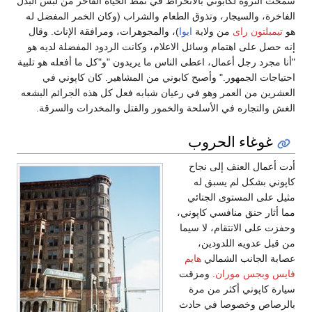
سمحت الثروة لكابوني بالانخراط في نمط الحياة الفاخر من لبس البدل
الفاخرة، والسيجار، وتذوق الطعام والشراب (وكان الخمر المفضل له
هو
تيمبلتون راى
من ولاية
ايوا
)، والمجوهرات، ومرافقة الإناث. وقال
إنه حصل على اهتمام وسائل الاعلام، وكانت الردود المفضلة لديه هو
"أنا مجرد رجل أعمال، اعطى الناس ما يريدون "و"كل ما أفعله هو تلبية
احتياجات الجمهور." وأصبح كابوني من المشاهير. كان كاپوني في
العشرين من العمر وهو في رعيان شبابه فعل كل هذه الجرائم البشعه
الغش والتجاره في الأسلحة والخمور والقتل والمخدرات والسرقة.
غوغاء الحروب
أدت أعمال العنف إلى نجاح
كاپوني بشكل لم يسبق له
مثيل على المستوى الجنائي
مما أثار حنق منافسي كاپوني،
وحفزت على الانتقام، لا سيما
من قبل عدويه اللدودين،
عصابة الجانب الشمالي
هايم
فايس
وبجس موران
. ومزقت
سيارة كاپوني أكثر من مرة
بالرصاص وخصوصا في حادث