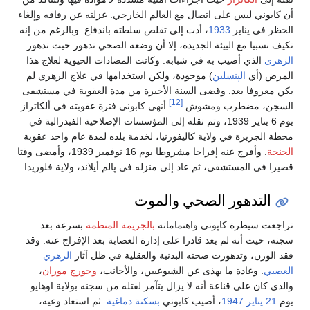
أن كابوني ليس على اتصال مع العالم الخارجي. عزلته عن رفاقه وإلغاء
الحظر في يناير
1933
، أدت إلى تقلص سلطته باندفاع. وبالرغم من إنه
تكيف نسبيا مع البيئة الجديدة، إلا أن وضعه الصحي تدهور حيث تدهور
الزهرى
الذي أصيب به في شبابه. وكانت المضادات الحيوية لعلاج هذا
المرض (أي
الپنسلين
) موجودة، ولكن استخدامها في علاج الزهري لم
يكن معروفا بعد. وقضى السنة الأخيرة من مدة العقوبة في مستشفى
[12]
السجن، مضطرب ومشوش.
أنهى كابوني فترة عقوبته في ألكاتراز
يوم 6 يناير 1939، وتم نقله إلى المؤسسات الإصلاحية الفيدرالية في
محطة الجزيرة في ولاية كاليفورنيا، لخدمة بلده لمدة عام واحد عقوبة
الجنحة
. وأفرج عنه إفراجا مشروطا يوم 16 نوفمبر 1939، وأمضى وقتا
قصيرا في المستشفى، ثم عاد إلى منزله في پالم أيلاند، ولاية فلوريدا.
التدهور الصحي والموت
تراجعت سيطرة كاپوني واهتماماته
بالجريمة المنظمة
بسرعة بعد
سجنه، حيث أنه لم يعد قادرا على إدارة العصابة بعد الإفراج عنه. وقد
فقد الوزن، وتدهورت صحته البدنية والعقلية في ظل آثار
الزهري
العصبي
. وعادة ما يهذى عن الشيوعيين، والأجانب،
وجورج موران
،
والذي كان على قناعة أنه لا يزال يتآمر لقتله من سجنه بولاية اوهايو.
يوم
21 يناير
1947
، أصيب كابوني
بسكتة دماغية
. ثم استعاد وعيه،