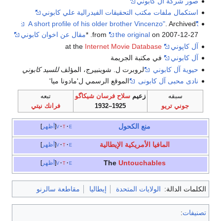
صور شركة ال كابوني
استكمال ملفات مكتب التحقيقات الفيدرالية علي كابوني
. Archived
"A short profile of his older brother Vincenzo"
on 2007-12-27.
the original
from
*
مقال عن اخوان كابوني
آل كاپوني
at the
Internet Movie Database
آل كابوني
في مكتبة الجريمة
حيوية آل كابوني
لروبرت ل. شوينبيرج، المؤلف
للسيد كابوني
نادى محبى آل كابونى
الموقع الرسمي ل'مادونا ميا'
سبقه
زعيم
سلاح فرسان شيكاگو
تبعه
جوني تريو
1925–1932
فرانك نيتي
منع الكحول
e
t
v
أظهر
المافيا الأمريكية الإيطالية
e
t
v
أظهر
The
Untouchables
e
t
v
أظهر
الكلمات الدالة:
الولايات المتحدة
إيطاليا
مقاطعة سالرنو
تصنيفات
: