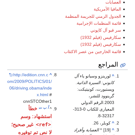
العصابات
المافيا الأمريكية
الجدول الزمني للجريمة المنظمة
قائمة المنظمات الإجرامية
سر قبو آل كاپوني
سكارفيس (فيلم 1932)
سكارفيس (فيلم 1932)
قائمة الخارجين من عصر الاكتئاب
المراجع
http://edition.cnn.c
^
^
لورينزو وسيانو ياء
آل
om/2009/POLITICS/01/
كابوني: السيرة الذاتية
.
06/driving.obama/inde
ويستبورت، كونيتيكت:
x.html
#
گرينوود للنشر،
cnnSTCOther1
2003.الرقم الدولي
أ
ب
ت
خطأ
^
المعيارى للكتاب 0-313-
32317-8.
استشهاد: وسم
^
كوبلر، 26.
<ref>
غير صحيح؛
^
[19] ^
العصابة وأفراد
لا نص تم توفيره