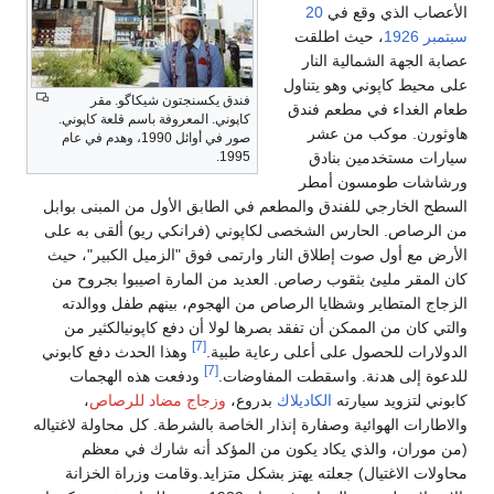
الأعصاب الذي وقع في
20
سبتمبر
1926
، حيث اطلقت
عصابة الجهة الشمالية النار
على محيط كاپوني وهو يتناول
فندق يكسنجتون شيكاگو. مقر
طعام الغداء في مطعم فندق
كاپوني. المعروفة باسم قلعة كاپوني.
هاوثورن. موكب من عشر
صور في أوائل 1990، وهدم في عام
1995.
سيارات مستخدمين بنادق
ورشاشات طومسون أمطر
السطح الخارجي للفندق والمطعم في الطابق الأول من المبنى بوابل
من الرصاص. الحارس الشخصى لكاپوني (فرانكي ريو) ألقى به على
الأرض مع أول صوت إطلاق النار وارتمى فوق "الزميل الكبير"، حيث
كان المقر مليئ بثقوب رصاص. العديد من المارة اصيبوا بجروح من
الزجاج المتطاير وشظايا الرصاص من الهجوم، بينهم طفل ووالدته
والتي كان من الممكن أن تفقد بصرها لولا أن دفع كاپونيالكثير من
[7]
الدولارات للحصول على أعلى رعاية طبية.
وهذا الحدث دفع كابوني
[7]
للدعوة إلى هدنة. واسقطت المفاوضات.
ودفعت هذه الهجمات
كابوني لتزويد سيارته
الكاديلاك
بدروع،
وزجاج مضاد للرصاص
،
والاطارات الهوائية وصفارة إنذار الخاصة بالشرطة. كل محاولة لاغتياله
(من موران، والذي يكاد يكون من المؤكد أنه شارك في معظم
محاولات الاغتيال) جعلته يهتز بشكل متزايد.وقامت وزراة الخزانة