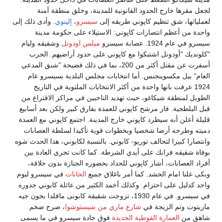
لجعل مقرها خارج الحدود القانونية للمدينة، وخلق منطقة آمنة
لعملياتها، شق تنظيم كاپوني طريقه إلى
سيسرو
،
إلينوي
. وأدى ذلك إلى
واحدة من أعظم انتصارات كاپوني: الاستيلاء على حكومة مدينة
سيسرو في عام 1924. عصابة سيسرو
ميلس اودونل
وشقيقه وليام
"كلونديك "أودونل اشتبكوا مع كاپوني على حدود أراضيهم. الحرب
أسفرت عن مقتل أكثر من 200، بما في ذلك فضيحة "شنق المدعي
العام" بيل مكسوينجنس. أما انتخابات مجلس البلدية بسيسرو عام
1924 عرفت بانها واحدة من أكثر الانتخابات الملتوية في التاريخ
الطويل لمنطقة شيكاغو، حيث تهديد الناخبين في مراكز الاقتراع من
قبل البلطجية. فاز مرشح كاپوني للعمدة بفارق كبير ولكن بعد أسابيع
قليلة أعلن أنه سيطرد كاپوني خارج المدينة. اجتمع كاپوني مع العمدة
دميته وطرحه أرضا شخصيا وبخطوات قوية تأكيدا لسلطة العصابات
وانتصارا كبيرا لتحالف توريو- كابوني. بالنسبة لكابوني، هذا الحدث شوه
بوفاة شقيقه فرانك على أيدي الشرطة. كما كانت تجري العادة بين
أفراد العصابات، أشار كاپوني للحداد بحضوره الجنازة بدون حلاقة،
وبكى علنا امام الحشد. كما أمر باغلاق جميع
الحانات
في سيسرو ليوم
واحد كدليل على احترام. وكذلك أخمد الكثير من عائلة كابوني جذوره
في سيسرو. في عام 1930، تزوجت شقيقة كابونى مافلدا بجون جيه
ماريتوت وتم الزيجة في
شارع ماري من شيستوشوا
، صرح ضخم
شاهق من
العمارة القوطية الجديدة
فوق جادة سيسرو في ما يسمى