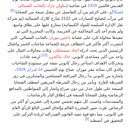
القديس ڤالنتين
1929
في ضاحية
لينكولن پارك
بالجانب الشمالى
[9]
لشيكاگو
، على الرغم من أن التفاصيل عن مقتل سبعة من الضحايا
في مرآب لتصليح السيارات في 2122 شارع كلارك الشمالية (ثم شركة
نقل الإدارة السليمة للمواد الكيميائية) متنازع عليها على نطاق واسع،
ولم يقدم أحد إلى المحاكمة عن الجريمة. وكانت المجزرة التي تم
تنفيذها محاولة للرد على عصابة
باجس موران
بالجانب الشمالي، التي
أنتشرت أكثر فأكثر في اختطاف جريئة للجماعة شاحنات الخمر واغتيال
الرئيسين الذين تحت ادراة
اتحاد سيسيليان
، وثلاث محاولات اغتيال على
[10]
واحد من أكبر مساعدى كابوني،
جاك ماكجرن
لرصد عادات
وتحركات الاهداف استأجر رجال كابوني شقة عبر مستودع الشاحنات
والذي كان بمثابة مقر موران. صباح يوم الخميس
14 فبراير
1929
،
بإشارة من كابوني بدأ رجال المراقبة المسلحين والمتنكرين في زي
الشرطة الغارة. وبأمر من رجال الشرطة المزيفين اصطف الضحايا
السبعة على طول جدار من دون صراع واشار إلى المتواطئين بالمدافع
الرشاشة.وقتل الضحايا السبعة في إطلاق النار بالرشاشات
والمسدسات واصيب كل منهم بخمس عشرة إلى عشرين أو أكثر من
الرصاص. هزت صور المجزرة العالم وإلحاق الضرر البالغ للرأي العام
في كابونى، مما دفع قوة تنفيذ القانون الفيدرالية لزيادة التركيز على
[9]
التحقيق في أنشطته.