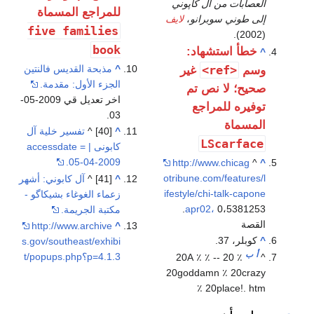
العصابات من آل كاپوني
للمراجع المسماة
إلى طوني سوبرانو
،
لايف
five families
(2002).
book
خطأ استشهاد:
^
^
مذبحة القديس فالنتين
<ref>
وسم
غير
الجزء الأول: مقدمة.
صحيح؛ لا نص تم
اخر تعديل قي 2009-05-
توفيره للمراجع
03.
المسماة
^
[40] ^
تفسير خلية آل
LScarface
كابونى | accessdate =
05-04-2009.
http://www.chicag
^
^
otribune.com/features/l
^
[41] ^
آل كابوني: أشهر
ifestyle/chi-talk-capone
زعماء الغوغاء بشيكاگو -
0،5381253.
apr02،
مكتبة الجريمة.
القصة
http://www.archive
^
^
كوبلر، 37.
s.gov/southeast/exhibi
أ
ب
t/popups.php؟p=4.1.3
٪ 20 -- ٪ 20A ٪
^
20goddamn ٪ 20crazy
٪ 20place!. htm