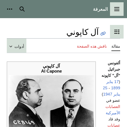
المعرفة
القائمة الرئيسية
بحث
أدوات
آل كاپوني
تبديل عرض جدول المحتويات
مقالة
ناقش هذه الصفحة
أدوات
ألفونس
آل كاپوني
جبرائيل
Al Capone
"آل" كاپونه
(
17 يناير
25
-
1899
يناير
1947
)
عضو في
العصابات
الأميركية
وقد قاد
عصابات