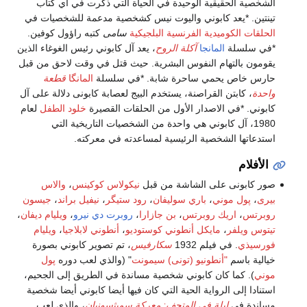
الشخصية الحقيقية الوحيدة في الحياة التي ذكرت في أي كتاب
تينتين. *يعد كابوني واليوت نيس كشخصية مدعمة للشخصيات في
الحلقات الكوميدية الفرنسية البلجيكية
سامى
كتبه راؤول كوفين.
*في سلسلة
المانجا
آكلة الروح
، يعد آل كابوني رئيس الغوغاء الذين
يقومون بالتهام النفوس البشرية. حيث قتل في وقت لاحق من قبل
حارس خاص يحمي ساحرة شابة. *في سلسلة
المانگا
قطعة
واحدة
، كابتن القراصنة، يستخدم البيج لعصابة كابونى دلالة على آل
كابوني. *في الاصدار الأول من الحلقات القصيرة
خلود الطفل
لعام
1980، آل كابوني هي واحدة من الشخصيات التاريخية التي
استدعاتها الشخصية الرئيسية لمساعدته في معركته.
الأفلام
صور كابونى على الشاشة من قبل
نيكولاس كوكينس
،
والاس
بيرى
،
پول موني
،
باري سوليفان
،
رود ستيگر
،
نيفيل براند
،
جيسون
روبرتس
،
اريك روبرتس
،
بن جازارا
،
روبرت دي نيرو
،
ويليام ديفان
،
تيتوس ويلفر
،
مايكل أنطوني كوستوديو
،
أنطوني لابلاجيا
،
ويليام
فورسيذي
. في فيلم 1932
سكارفيس
، تم تصوير كابوني بصورة
خيالية باسم
"أنطونيو (تونى) سيمونت
" (والذي لعب دوره
پول
موني
). كما كان كابوني شخصية مساندة في الطريق إلى الجحيم،
استنادا إلى الرواية الحية التي كان فيها أيضا كابوني أيضا شخصية
مساندة في
ليلة في المتحف: معركة سميثسونيان
، والذي لعب