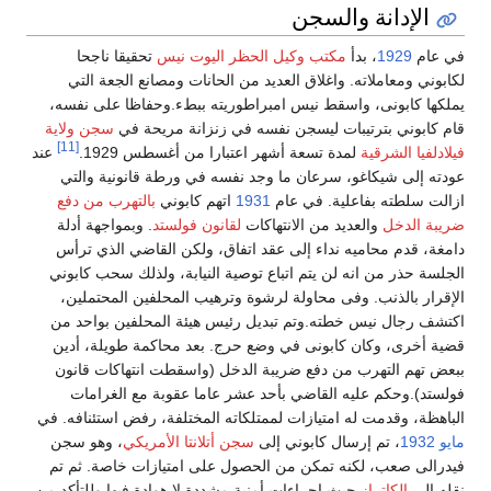
الإدانة والسجن
في عام
1929
، بدأ
مكتب وكيل الحظر
اليوت نيس
تحقيقا ناجحا
لكابوني ومعاملاته. واغلاق العديد من الحانات ومصانع الجعة التي
يملكها كابونى، واسقط نيس امبراطوريته ببطء.وحفاظا على نفسه،
قام كابوني بترتيبات ليسجن نفسه في زنزانة مريحة في
سجن ولاية
[11]
فيلادلفيا الشرقية
لمدة تسعة أشهر اعتبارا من أغسطس 1929.
عند
عودته إلى شيكاغو، سرعان ما وجد نفسه في ورطة قانونية والتي
ازالت سلطته بفاعلية. في عام
1931
اتهم كابوني
بالتهرب من دفع
ضريبة الدخل
والعديد من الانتهاكات
لقانون فولستد
. وبمواجهة أدلة
دامغة، قدم محاميه نداء إلى عقد اتفاق، ولكن القاضي الذي ترأس
الجلسة حذر من انه لن يتم اتباع توصية النيابة، ولذلك سحب كابوني
الإقرار بالذنب. وفى محاولة لرشوة وترهيب المحلفين المحتملين،
اكتشف رجال نيس خطته.وتم تبديل رئيس هيئة المحلفين بواحد من
قضية أخرى، وكان كابونى في وضع حرج. بعد محاكمة طويلة، أدين
ببعض تهم التهرب من دفع ضريبة الدخل (واسقطت انتهاكات قانون
فولستد).وحكم عليه القاضي بأحد عشر عاما عقوبة مع الغرامات
الباهظة، وقدمت له امتيازات لممتلكاته المختلفة، رفض استئنافه. في
مايو
1932
، تم إرسال كابوني إلى
سجن أتلانتا الأمريكي
، وهو سجن
فيدرالى صعب، لكنه تمكن من الحصول على امتيازات خاصة. ثم تم
نقله إلى
الكاتراز
حيث اجراءات أمنية مشددة لا هوادة فيها وللتأكد من