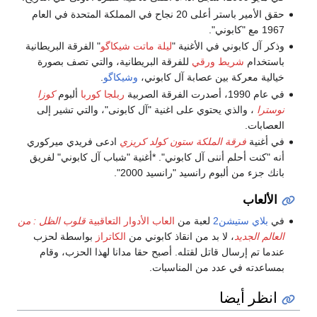
حقق الأمير باستر أعلى 20 نجاح في المملكة المتحدة في العام
1967 مع "كابوني".
وذكر آل كابوني في الأغنية "
ليلة ماتت شيكاگو
" الفرقة البريطانية
باستخدام
شريط ورقي
للفرقة البريطانية، والتي تصف بصورة
خيالية معركة بين عصابة آل كابوني،
وشيكاگو
.
في عام 1990، أصدرت الفرقة الصربية
ربلجا كوربا
ألبوم
كوزا
نوسترا
، والذي يحتوي على اغنية "آل كابونى"، والتي تشير إلى
العصابات.
في أغنية
فرقة الملكة
ستون كولد كريزي
ادعى فريدي ميركوري
أنه "كنت أحلم أننى آل كابوني". *أغنية "شباب آل كابوني" لفريق
بانك جزء من ألبوم رانسيد "رانسيد 2000".
الألعاب
في
بلاي ستيشن2
لعبة من
العاب الأدوار التعاقبية
قلوب الظل : من
العالم الجديد
، لا بد من انقاذ كابوني من
الكاتراز
بواسطة لحزب
عندما تم إرسال قاتل لقتله. أصبح حقا مدانا لهذا الحزب، وقام
بمساعدته في عدد من المناسبات.
انظر أيضا