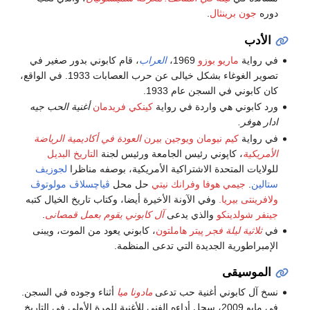
دوره
جون برينثال
.
الأدب
في رواية
ماريو بوزو
1969،
العراب
، قام كابوني بدور صغير في
تصوير الغوغاء بشكل خيالى عن حرب العصابات 1933. في الواقع،
كان كابوني في السجن عام 1933.
ورد كابوني هي واردة في رواية
كينكي فريدمان
أغنية الحب جيه
ادار هوفر.
في رواية
كيم نيومان
ويوجين بيرن
العودة في أكاديمية الرياضة
الأمريكية
، كاپوني رئيس الجامعة ورئيس لجنة
التاريخ البديل
للولايات المتحدة الاشتراكية الأمريكية، بوصفه مناظرا
لجوزيف
ستالين
.
جيمي هوفا
وفرانك نيتي
حل محل
ڤياچسلاڤ مولوتوڤ
ولافرينتى بيريا.
وفي الآونة الأخيرة أيضا، وكتاب تاريخ الخيال كتبه
جينفر شولدينكو
والذي يدعى
آل كابوني يقوم بعمل قمصانى
.
في
ثلاثية ليلة فجر
پيتر هاملتون
، كابوني يعود من الموت، ويبنى
الإمبراطورية الجديدة التي تدعى المنظمة.
الموسيقى
نسخ آل كابوني أغنية حب تدعى
مادونا ميا
أثناء وجوده في السجن.
في مايو 2009، سجل أداءه الفنى للأغنية للمرة الأولى في التاريخ.