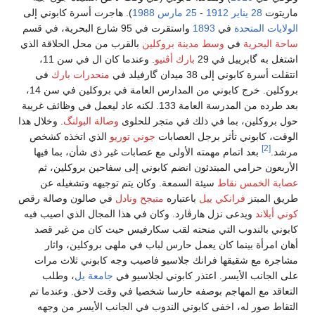
ماريتوت
28 يناير
1912
-
25 مارس
1988
). هاجرت أسرة كابوني إلى
الولايات المتحدة
في
1893
واستقرت في 95 شارع البحرية، في قسم
ساحة البحرية
في
وسط مدينة بروكلين
بالقرب من محل الحلاقة الذي
اشتغل به گابرييل في 29
بارك أڤنيو
. وعندما كان ال في سن 11،
انتقلت أسرة كابوني إلى 38 ميدان گارفيلد في
منحدرات بارك
في
بروكلين. خرج كابوني من المدارس العامة في بروكلين في سن 14،
بعد طرده من المدرسة العامة 133. لكنه عاد ليعمل في وظائف غريبة
حول بروكلين، بما في ذلك في متجر للحلوى
وصالة البولنگ
. وخلال هذا
الوقت، كابوني تأثر برجل العصابات
جوني توريو
الذي اتخذه كشخص
[2]
مرشد.
بعد اتمام مهمته الأولى مع عصابات غير ذى شأن، بما فيها
الأربعون حرامي المبتدئون انضم كابوني إلى سفاحين بروكلين، ثم
عصابة الخمس نقاط
سيئة السمعة. وكان يتم توجيهه وتشغيله عن
طريق المبتز
فرانكي ييل
باعتباره
متبجح
ونادل
في صالون وصالة رقص
كوني أيلاند
ويدعى نزل هارڤارد. وكان في هذا المجال الذي اصيب فيه
كابوني بالندوب التي منحته لقب سكارفيس حيث كان من غير قصد
أهان امرأة بينما كان يعمل حارس لباب في ملهى بروكلين، واثار
مشاجرة مع شقيقها فرانك جلاسيو فاصيب وجه كابوني ثلاث مرات
على الجانب الأيسر. اعتذر كابوني لجلاسيو في
جامعة يل
، وطلب
التعاقد مع المهاجم بوصفه حارسا شخصيا في وقت لاحق. وعندما تم
التقاط صور له، اخفى كابوني الندوب في الجانب الأيسر من وجهه