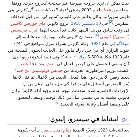
حيث يمكن ان ترى جروحه بطريقة غير صحيحة كجروح حرب. ووفقا
لمجلة من
الحياة
لعام 2002 وتدعى
أفراد العصابات: من آل كابوني إلى
طوني سوبرانو
، وكان يطلق علي كابونى "سنوركى" من قبل اصدقائه
[3]
المقربين.
في
30 ديسمبر
1918
، تزوج كاپوني
ماي جوزفين كافلين
.
في وقت سابق من هذا الشهر كانت قد أنجبت ابنهما
ألبرت فرنسيس
[4]
("سوني") كاپوني
.
يعتقد ان كاپوني غادر نيويورك، مع عائلته، إلى
شيكاگو
في عام
1921
. وقام كابوني بشراء منزل متواضع في 7244
جنوب البراري أي في حي بارك مانور على الجانب الجنوبي للمدينة في
[5]
عام 1923 بتكلفة 5،500
دولار
.
جاء كابوني تلبية لدعوة توريو الذي
كان يسعى للحصول على فرص للعمل في
الغش
بعد بدء
الحظر
.
اكتسب توريو إمبراطورية الجريمة من
جيمس كولوسيمو "بيج جيم"
بعدما رفض الأخير دخول هذا المجال الجديد من لأعمال ثم قتل لاحقا
(من المفترض أنه قتل على يد فرانكي ييل، على الرغم من أن
الإجراءات القانونية ضده اسقطت نتيجة لعدم وجود أدلة كافية). وكان
كاپوني مشتبه به في قضيتي قتل في ذلك الوقت، وسعى للحصول
[6]
على وظيفة أفضل لإعالة أسرته الجديدة.
النشاط في سيسرو، إلينوي
بعد انتخابات 1923 لإصلاح العمدة
وليام إميت ديفير
، بدأت حكومة
مدينة شيكاگو الضغط على عناصر العصابات في داخل حدود المدينة.