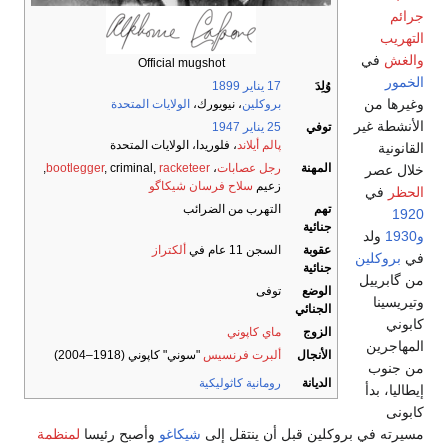
جرائم
التهريب
والغش
في
Official mugshot
الخمور
وُلِدَ
17 يناير
1899
وغيرها من
بروكلين
، نيويورك،
الولايات المتحدة
الأنشطة غير
توفي
25 يناير
1947
پالم أيلاند
، فلوريدا، الولايات المتحدة
القانونية
المهنة
رجل عصابات
،
racketeer
, criminal,
bootlegger
,
خلال عصر
زعيم
سلاح فرسان شيكاگو
الحظر
في
تهم
التهرب من الضرائب
1920
جنائية
و1930
ولد
عقوبة
السجن 11 عام في
ألكتراز
في
بروكلين
جنائية
من گابرييل
الوضع
توفى
وتيريسينا
الجنائي
كابوني
الزوج
ماي كاپوني
المهاجرين
الأنجال
ألبرت فرنسيس
"سوني" كاپوني (1918–2004)
من جنوب
الديانة
رومانية كاثوليكية
إيطاليا، بدأ
كابونى
مسيرته في بروكلين قبل أن ينتقل إلى
شيكاغو
وأصبح رئيسا
لمنظمة