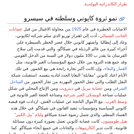
طراز الكاتدرائية الپولندية
.
نمو ثروة كاپوني وسلطته في سيسرو
الاصابات الخطيرة في عام
1925
من محاولة الاغتيال من قبل
عصابات
الجانب الشمالي
، أدت إلى اهتزاز توريو الذي سلم شركته لكاپوني،
وعاد إلى إيطاليا. واشتهر كابوني خلال عصر الحظر بالسيطرة على
أجزاء كبيرة من عالم الرذيلة في شيكاگو، والتي قدمت إلى سلاح
الفرسان ما يقدر ب 100 مليون دولار في السنة من الدخل القومي.
وقد جمع هذه الثروة من خلال جميع المؤسسات الغير قانونية، مثل
القمار
والبغاء
، وإن كانت أكبر تجارة رابحة هي بيع الخمور. في تلك
الأيام اعتاد كابوني "مقابلة" البغايا الجدد لناديه بنفسه. استقبلت شبكة
النقل الطلب والتي تنقل الخمور المهربة من تجار الخمور من
الساحل
الشرقي
ومن
عصابة بيربل
في
ديترويت
ومن الإنتاج المحلي في شكل
عمليات صناعة
الويسكى الغير شرعية
وصناعة الجعة الغير قانونية في
وسط الغرب
. مع الأموال الناتجة عن عمليات الغش، ازدادت قوة قبصة
كاپوني السياسية ومؤسسات تنفيذ القانون في شيكاگو. في خلال هذه
الفساد المنظم، والذي شمل رشوة عمدة شيكاغو
وليام "بيل الكبير"
هيل طومسون
، كانت عصابة كابوني تعمل بصورة كبيرة دون مسائلة
قانونية، كانت تدير
الكازينوهات
والحانات في جميع أنحاء شيكاگو. كما