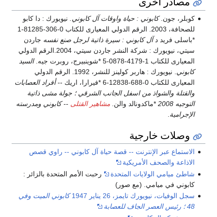
مصادر أخرى
كوبلر، جون.
كابوني : حياة واوقات آل كابوني.
نيويورك : دا كابو
للصحافة، 2003. الرقم الدولي المعيارى للكتاب 0-306-81285-1
*باسلى فريد د
آل كابوني : سيرة ذاتية لرجل صنع نفسه
جاردن
سيتي، نيويورك : شركة النشر جاردن سيتي، 2004.الرقم الدولي
المعيارى للكتاب 1-4179-0878-5 *شوينبيرج، روبرت جيه.
السيد
كابوني
. نيويورك : هاربر كولينز للنشر، 1992. الرقم الدولي
المعيارى للكتاب 0-688-12838-6 *فيرارا، اريك --
أفراد العصابات
والقتلة والشواذ من اسفل الجانب الشرقي ؛ جولة مشى ذاتية
التوجيه 2008
*ماكدونالد والن.
مشاهير القتلى
-- كابوني ومدرسته
الإجرامية
.
وصلات خارجية
الاستماع عبر الإنترنت -- قصة حياة آل كابوني -- راوي قصص
الاذاعة والصحف الأمريكية
شاطئ ميامي الولايات المتحدة
رحبت الأمم المتحدة بالزائر :
كابوني في ميامي. (مع صور)
سجل الوفيات، نيويورك تايمز، 26 يناير 1947
كابوني الميت وفي
48 ؛ رئيس العصر الجاف للعصابة