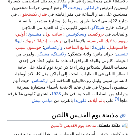
بالاستيلاء على هذه السيارة في عام 1932 وبعد ذلك استخدمت كسيارة
[8]
ليموزين للرئيس
فرانكلين روزفلت
.
وضع كاپوني حراسا شخصيين
مسلحين على مدار الساعة في مقر إقامته في
فندق يكسنجتون
، في
شارع 22(سمي لاحقا طريق سيرماك)، وشارع ميشيغن. بالنسبة
لرحلاته خارج
شيكاگو
، اشتهر كابوني بأن له العديد من الملاجئ
والمخابئ في
بروكفيلد
،
ويسكونسين
؛
سانت بول
،
مينيسوتا
؛
أولين،
نيويورك
؛
لايك الفرنسية
، بالإضافة إلى
تر هوت، إنديانا
؛
دوبوك
،
ايوا
؛
جاكسونڤيل
،
فلوريدا
؛
الينابيع الساخنة
،
وأركنساس
؛
جونسون سيتي
،
تينيسي
؛ جراند هافن؛ ولاية متشگن؛
ولانسنگ، مشيگن
. ولمزيد من
الحيطة، كابوني والوفد المرافق له عادة ما تظهر فجأة في إحدى
محطات القطار بشيكاغو وشراء تذاكر عربة نوم كاملة على حافة
القطار الليلى في القطارات المتجه إلى أماكن مثل كليفلاند أوماها،
كانساس سيتي وليتل روك/الينابيع الساخنة في
اركنساس
، حيث أنهم
سيقضون أسبوعا في فندق فخم الأجنحة بأسماء مستعارة بمعرفة
وتواطؤ من السلطات المحلية. في عام
1928
، اشترى كابوني 14 غرفة
[9]
ملجأ
على
پالم أيلاند
،
فلوريدا
بالقرب من
ميامي بيتش
.
مذبحة يوم القديس ڤالنتين
مقالة مفصلة
:
مذبحة يوم القديس ڤالنتين
قام كابوني بترتيب أسوء مذابح العصابات في هذا القرن، مذبحة يوم