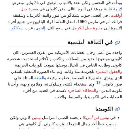
وبدأت في التحسن ولكن تعقد بالالتهاب الرئوي في 24 يناير. وتعرض
لأزمة قلبية
مميتة في اليوم التالي. دفن كاپوني في
مقبرة جبل
أولڤيت
، في أقصى جنوب شيكاگو بين قبور والده، گابرييل، وشقيقه
فرانك. ثم في مارس 1950، انتقل الثلاثة أفراد الباقيين من جميع أفراد
الأسرة إلى
مقبرة جبل الكرمل
في سفح التل،
إلينوي
، غرب
شيكاگو
.
في الثقافة الشعبية
واحدة من أعتى رجال العصابات الأمريكية من القرن العشرين، كان
كابونى موضوع العديد من المقالات والكتب والأفلام.استخدمت شخصية
كابونى وطابعه الخاص في الخيال بوصفها نموذجا للوردات الجريمة
والعقول المدبرة
للجريمة منذ وفاته. وتم بناء الصورة النمطية للشقي
الذي يرتدي بدلة زرقاء المقلمة بخطوط رفيعة
والقبعة
المائلة على
[13]
صور كابوني.
وتم استخدام لكنته، وسلوكياته، وملامح وجهه، وأحيانا
تكوينه البدني،
والمحاكاة الساخرة
لاسمه في العديد من أفراد
العصابات في الكوميديا، والسينما، والأدب.
الكوميديا
في
تينتين في أمريكا
، يجسد الصبى المراسل
تينتين
كابوني ولكن
بسبب خطأ أحد رجال الشرطة، هرب كابوني. آل كابوني هي