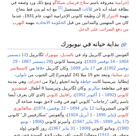
إجرامية
معروفة باسم
سلاح فرسان شيكاگو
ومع ذلك ورد وصفه في
[1]
بطاقة عمله أنه تاجر
للأثاث
المستعمل.
مع انه لم يدن قط بنجاح
بتهمة
الابتزاز
إلا أن وظيفة كابونى الإجرامية انتهت عام 1931، عندما
كان من المتهمين والمدانين من قبل
الحكومة الاتحادية
بتهمة
التهرب
من دفع الضرائب على الدخل
.
بداية حياته في نيويورك
ألفونس كابوني گابرييل ولد في
بالمديل، نيويورك
لگابرييل (
12 ديسمبر
1864
-
14 نوفمبر
1920
)، وتيريسينا كابوني (
28 ديسمبر
1867
-
29
نوفمبر
1952
)، في
17 يناير
1899
. وكان گابرييل
حلاقا
من
كاستيلامير
دى ستابيا
، وتبعد نحو 15 ميلا (24 كيلومترا) إلى الجنوب من
نابولي
،
إيطاليا. تيريسينا كانت
خياطة
وابنة انجيلو رايولا من
انجراى
، وهي مدينة
تقع في مقاطعة
سالرنو
. وكان لگابرييل وتيريسينا 8 أطفال:
فينتشنزو
كاپوني
(
1892
-
1 أكتوبر
1952
)،
رافاييل كاپوني
(الذي كان يعرف أيضا
باسم رالف "زجاجات" كاپوني اتهم في وقت لاحق بتهمة صناعة آل
كابونى المشروبات؛
12 يناير
1894
-
22 نوفمبر
،
1974
)،
سالفاتوري
كاپوني
(
يناير
1895
-
1 أبريل
1924
)، وألفونس "سكارفيس ال" كابوني
(
17 يناير
1899
-
25 يناير
1947
)، وأمبرتو كابوني (
1906
-
يونيو
1980
)، وماثيو كابوني (
1908
-
31 يناير
1967
)، روز كابوني (ولد
وتوفي في
1910
) ومفالدا كابوني (في وقت لاحق السيدة جون جيه