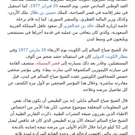
العيد الوطني السادس عشر، يوم الجمعه
25 فبراير
1977
، كما استقبل
في مقر إقامته في قصر الصباحية، الملك
حسين بن طلال
ملك الأردن،
وكذلك وزير المالية القطري، والسفير السوري، كما إنه قام برحلة
خاصة لزيارة الملك
خالد بن عبدالعزيز
آل سعود عاهل المملكة العربية
السعودية، والذي كان يتعافى من عملية في قدمة أجراها في مستشفى
ويلنغتون في وسط لندن.
عاد الشيخ صباح السالم إلى الكويت يوم الاربعاء
16 مارس
1977
وفي
مطار الكويت الدولي
كان في استقباله حشد ضخم من ألوف
المستقبلين، وغادر بعد ذلك بسيارته إلى
قصر المسيلة
، منتصف القامة
في سيارته الليموزين المكشوفة التي سارت ببطء. وفي مؤتمر صحفي
خصص للصحافيين الكويتيين عقده الشيخ صباح السالم في لندن، قبل
مغادرته مباشرة، وخلال هذا المؤتمر الصحفي تم لأول مرة الكشف عن
كل تفاصيل مرضه وعلاجه.
قال الشيخ صباح السالم مايلي: إنه من الطبيعي أن يكون هناك نقص
في المعلومات المتعلقة بموضوع صحتي، لكن هذا الأمر من اختصاص
الاطباء الذين يقررون صيغة النشرات الطبية. ذكرت التقارير الطبية أن
الشيخ صاح السالم استعاد الآن وزنه الطبيعي الذي كان قد تناقص ليصل
إلى 52 كيلو غراما خلال الأيام الأولى من مرضه نتيجة إصابته بالذبحة
الصدرية، والتي اقتضت إدخاله في وحدة العناية المركزة لمدة ثلاثة