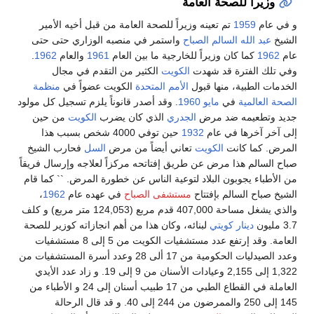
وزيراً للصحة العامة
و في عام
1959
تم تعينه وزيراً للصحة العامة من قبل أخيه الأمير
الشيخ
عبد الله السالم الصباح
واستمر في منصبه الوزاري حتى حتى
عام
1962
كما كان وزيراً للخارجية ما بين العام
1961
والعام
1962
.
وفي تلك الفترة قد شهدت
الكويت
الكثير من التقدم في مجال
الخدمات الطبية، منها قبول
الأمم المتحدة
الكويت عضواً في
منظمة
الصحة العالمية
في
مايو
1960
. وقد أصدر قانوناً يلزم تسجيل كل مولود
جديد وتطعيمه ضد مرض
الجدري
الذي كان يضرب
الكويت
من حين
إلى آخر آخرها في عام
1932
حين توفي 4000 شخص بسبب هذا
المرض. كما كانت
الكويت
تعاني أيضاً من مرض
السل
فحارب الشيخ
صباح السالم هذا مرض عن طريق إفتاتحه مركزاً لعلاجه وإرسال فريقاً
من الأطباء يجوبون البلاد لتوعية الناس عن خطورة المرض. `` كما قام
الشيخ صباح السالم بإفتتاح
مستشفى الصباح
في عهده عام
1962
،
والذي يشغل مساحة 407,000 قدم مربع (124,053 متر مربع) و كلف
3.7 مليون
دينار كويتي
لبنائه، وكان هذا من أهم انجازاته كوزير للصحة
العامة. وقد إرتفع عدد مستشفيات الكويت من 5 إلى 8 مستشفيات
وعدد الصيدليات الحكومية من 17 ألى 28 وعدد أسرة المستشفيات من
1,322 إلى 2,155 وعيادات الأسنان من 9 إلى 19. و زاد عدد الأيدي
العاملة في القطاع الطبي من 17 طبيب أسنان إلى 24 و الأطباء من
145 إلى 250 والممرضون من 244 إلى 40. و قد قال الرحالة