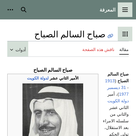
المعرفة
القائمة الرئيسية
بحث
أدوات
صباح السالم الصباح
تبديل عرض جدول المحتويات
مقالة
ناقش هذه الصفحة
أدوات
صباح السالم الصباح
صباح السالم
الأمير الثاني عشر
لدولة الكويت
الصباح
(
1913
-
31 ديسمبر
1977
)، أمير
دولة الكويت
الثاني عشر
والثاني من
سلسله الامراء
بعد الاستقلال،
تولى الحكم