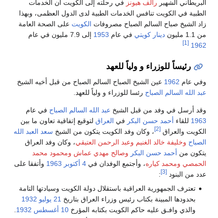
البريطاني الشهير
رالف هيونز
في رحلته إلى الكويت أن الخدمات
الطبية في الكويت تنافس الخدمات الطبية لدى الدول العظمى، وبهذا
زاد الشيخ صباح السالم الصباح مصروفات
الكويت
على الصحة العامة
من 1.1 مليون
دينار كويتي
في عام
1953
إلى 7.9 مليون في عام
[1]
1962
رئيساً للوزراء و ولياً للعهد
وفي عام
1962
عين الشيخ الصباح السالم الصباح من قبل أخيه الشيخ
عبد الله السالم الصباح
رئسا للوزراء و ولياً للعهد.
وقد أرسل في وفد من قبل الشيخ
عبد الله السالم الصباح
في عام
1963
للقاء
أحمد حسن البكر
في
العراق
لتوقيع إتفاقية تعاون ما بين
[2]
الكويت والعراق
، وكان وفد الكويت يتكون من الشيخ
سعد العبد الله
الصباح
وخليفة خالد الغنيم
وعبد الرحمن العتيقي
، وكان وفد العراق
يتكون من
أحمد حسن البكر
وصالح مهدي عماش
ومحمود محمد
الحمصي
ومحمد كياره
، وأجتمع الوفدان في
4 أكتوبر
1963
وأتفقا على
[3]
عدد من البنود
:
تعترف الجمهورية العراقية باستقلال دولة الكويت وسيادتها التامة
بحدودها المبينة بكتاب رئيس وزراء العراق بتاريخ
21 يوليو
1932
والذي وافـق عليه حاكم الكويت بكتابه المؤرخ
10 أغسطس
1932
.