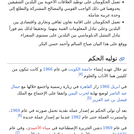
تعمل الحكومتان على توطيد العلاقات الأخوية بين البلدين الشقيقين
يحدوهما في ذلك الواجب القومي والمصالح المشتركة والتطلع إلى
وحدة عربية شاملة.
تعمل الحكومتان على اقامة تعاون ثقافي وتجاري واقتصادي بين
البلدين وعلى تبادل المعلومات الفنية بينهما. وتحقيقا لذلك يتم فوراً
تبادل التمثيل الدبلوماسي بين البلدين على مستوى السفراء.
ووقع على هذا البيان صباح السالم وأحمد حسن البكر.
توليه الحكم
تم خلال عهده إنشاء
جامعة الكويت
في عام
1966
و كانت تتكون من
[4]
كليتين هما الآداب والعلوم
.
في
ابريل
1966
زار
القاهرة
في زيارة رسمية واجتمع خلالها مع
جمال
عبد الناصر
لوضع نهاية
لحرب اليمن
واتفقا على الإجتماع مع الملك
[5]
فيصل بن عبد العزيز
.
بعد أن تولى الحكم تم إصدار عمله نقدية تحمل صورته في عام
1969
،
[6]
واستمرت العملة حتى عام
1982
عندما تم إصدار عملة جديدة
.
في عام
1969
دشن الجزيرة الإصطناعية في
ميناء الأحمدي
، وفي عام
[7]