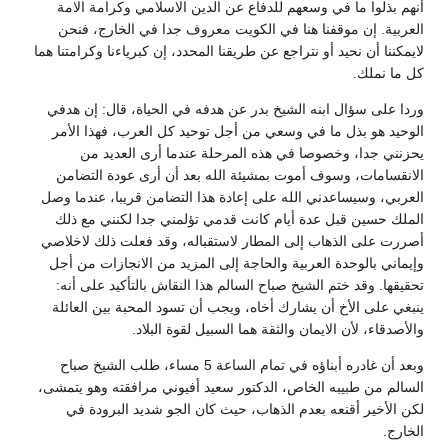
أنهم بذلوا ما في وسعهم للدفاع عن الدين الاسلامي وكرامة الامة
العربية. إن موقفنا هنا في الكويت معروف جدا في الخارج، فنحن
لايمكننا أن نحيد أو نتراجع عن طريقنا المحدد، إن كبرياءنا وكرامتنا هما
كل ما نملك.
وردا على سؤال ابنه الشيخ بدر عن هدفه في الحياة، قال: إن هدفي
الوحيد هو بذل ما في وسعي من أجل توحيد كل العرب، فهذا الأمر
يحزنني جدا، وخصوصا في هذه المرحلة عندما أرى العديد من
الانقسامات، وسوف أموت بمشيئة الله بعد أن أرى عودة التضامن
العربي، وسيساعدني الله على إعادة هذا التضامن قريبا، عندما وصل
الملك حسين قبل عدة أيام كانت قدمي تؤلمني جدا لكنني مع ذلك
أصررت على الذهاب إلى المطار لاستقباله، وقد فعلت ذلك لاخلاصي
وإيماني بالوحدة العربية والحاجة إلى المزيد من الانجازات من أجل
تحقيقها. وقد ختم الشيخ صباح السالم هذا النقاش بالتأكيد على أنه:
ينبغي على الأخ أن يشارك أخاه، ويجب أن تسود المحبة بين العائلة
والأصدقاء، لأن الايمان والثقة هما السبيل لقوة البلاد.
وبعد أن غادره أبناؤه في تمام الساعة 5 مساء، طلب الشيخ صباح
السالم من طبيبه الخاص، الدكتور سعيد أفيوني مرافقته وهو يتمشى،
لكن الأخير أقنعه بعدم الذهاب، حيث كان الجو شديد البرودة في
الخارج.