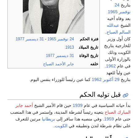
بتاريخ
24
نوفمبر
1965
بعد وفاه أخيه
الشيخ
عبدالله
السالم الصباح
.
كان أول وزير
فترة الحكم
24 نوفمبر
1965
-
31 ديسمبر
1977
للخارجية بتاريخ
تاريخ الميلاد
1913
الكويت وذلك
تاريخ الوفاة
31 ديسمبر
1977
بالوزارة الأولى
خلفه
جابر الأحمد الصباح
في عام
1962
.
عين ولياً للعهد
بتاريخ
29 أكتوبر
1962
كما عين رئيساً للوزراء بنفس اليوم.
قبل توليه الحكم
بدأ حياته السياسية في عام
1939
حين قام الأمير الشيخ
أحمد جابر
المبارك الصباح
بتعينه رئيساً لشرطة المدينة، وإستمر في هذا المنصب
حتى عام
1959
. وفي منصبه هذا سافر إلى
بريطانيا
مرتين للتعرف
على نظام شرطة لندن وتطبيقه في
الكويت
.