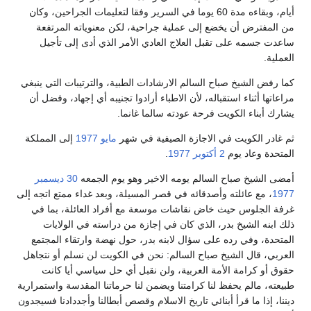
أيام، وبقاءه مدة 60 يوما في السرير وفقا لتعليمات الجراحين، وكان
من المفترض أن يخضع إلى عملية جراحية، لكن معنوياته المرتفعة
ساعدت جسمه على تقبل العلاج العادي الأمر الذي أدى إلى تأجيل
العملية.
كما رفض الشيخ صباح السالم الارشادات الطبية، والترتيبات التي ينبغي
مراعاتها أثناء استقباله، لأن الاطباء أرادوا تجنيبه أي إجهاد، وفضل أن
يشارك أبناء الكويت فرحة عودته سالما غانما.
ثم غادر الكويت في الاجازة الصيفية في شهر
مايو
1977
إلى المملكة
المتحدة وعاد يوم
2 أكتوبر
1977
.
أمضى الشيخ صباح السالم يومه الاخير وهو يوم الجمعه
30 ديسمبر
1977
، مع عائلته وأصدقائه في قصر المسيلة، وبعد غداء ممتع اتجه إلى
غرفة الجلوس حيث خاض نقاشات موسعة مع أفراد العائلة، بما في
ذلك ابنه الشيخ بدر، الذي كان في إجازة من دراسته في الولايات
المتحدة، وفي رده على سؤال لابنه بدر، حول نهضة وارتقاء المجتمع
العربي، قال الشيخ صباح السالم: نحن في الكويت لن نسلم أو نتجاهل
حقوق أو كرامة الأمة العربية، ولن نقبل أي حل سياسي أيا كانت
طبيعته، مالم يحفظ لنا كرامتنا ويضمن لنا حرماتنا المقدسة واستمرارية
ديننا، إذا ما قرأ أبنائي تاريخ الاسلام وقصص أبطالنا وأجددادنا فسيجدون