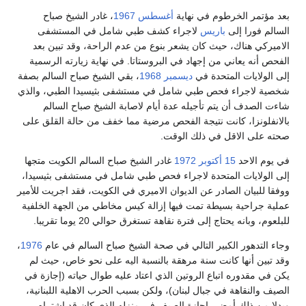
بعد مؤتمر الخرطوم في نهاية
أغسطس
1967
، غادر الشيخ صباح
السالم فورا إلى
باريس
لاجراء كشف طبي شامل في المستشفى
الاميركي هناك، حيث كان يشعر بنوع من عدم الراحة، وقد تبين بعد
الفحص أنه يعاني من إجهاد في البروستاتا. في نهاية زيارته الرسمية
إلى الولايات المتحدة في
ديسمبر
1968
، بقي الشيخ صباح السالم بصفة
شخصية لاجراء فحص طبي شامل في مستشفى بثيسيدا الطبي، والذي
شاءت الصدف أن يتم تأجيله عدة أيام لاصابة الشيخ صباح السالم
بالانفلونزا، كانت نتيجة الفحص مرضية مما خفف من حالة القلق على
صحته على الاقل في ذلك الوقت.
في يوم الاحد
15 أكتوبر
1972
غادر الشيخ صباح السالم الكويت متجها
إلى الولايات المتحدة لاجراء فحص طبي شامل في مستشفى بثيسيدا،
ووفقا للبيان الصادر عن الديوان الاميري في الكويت، فقد اجريت للأمير
عملية جراحية بسيطة تمت فيها إزالة كيس مخاطي من الجهة الخلفية
للبلعوم، وبانه يحتاج إلى فترة نقاهة تستغرق حوالي 20 يوما تقريبا.
وجاء التدهور الكبير التالي في صحة الشيخ صباح السالم في عام
1976
،
وقد تبين أنها كانت سنة مرهقة بالنسبة اليه على نحو خاص، حيث لم
يكن في مقدوره اتباع الروتين الذي اعتاد عليه طوال حياته (إجازة في
الصيف والنقاهة في جبال لبنان)، ولكن بسبب الحرب الاهلية اللبنانية،
وبدلا من ذلك أمضى إجازة الصيف في منزله الذي كان قد اشتراه