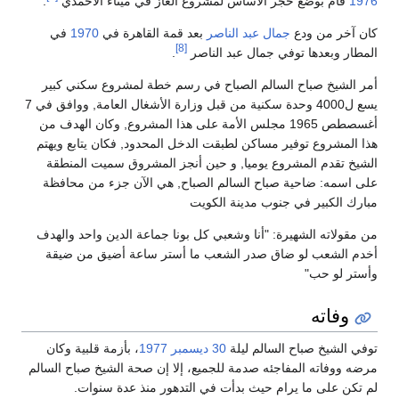
1976
قام بوضع حجر الأساس لمشروع الغاز في ميناء الأحمدي
.
كان آخر من ودع
جمال عبد الناصر
بعد قمة القاهرة في
1970
في
[8]
المطار وبعدها توفي جمال عبد الناصر
.
أمر الشيخ صباح السالم الصباح في رسم خطة لمشروع سكني كبير
يسع ل4000 وحدة سكنية من قبل وزارة الأشغال العامة, ووافق في 7
أغسصطص 1965 مجلس الأمة على هذا المشروع, وكان الهدف من
هذا المشروع توفير مساكن لطبقت الدخل المحدود, فكان يتابع ويهتم
الشيخ تقدم المشروع يوميا, و حين أنجز المشروق سميت المنطقة
على اسمه: ضاحية صباح السالم الصباح, هي الآن جزء من محافظة
مبارك الكبير في جنوب مدينة الكويت
من مقولاته الشهيرة: "أنا وشعبي كل بونا جماعة الدين واحد والهدف
أخدم الشعب لو ضاق صدر الشعب ما أستر ساعة أضيق من ضيقة
وأستر لو حب"
وفاته
توفي الشيخ صباح السالم ليلة
30 ديسمبر
1977
، بأزمة قلبية وكان
مرضه ووفاته المفاجئه صدمة للجميع، إلا إن صحة الشيخ صباح السالم
لم تكن على ما يرام حيث بدأت في التدهور منذ عدة سنوات.