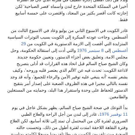
أخيرا في المملكة المتحدة خارج لندن وأسماه 'قصر الصباحية' لكن
إجازته كانت أقصر بكثير من المعتاد، واقتصرت على خمسة أسابيع
فقط.
غادر الكويت في الاسبوع الثاني من يوليو وعاد في الاسبوع الثالث من
أغسطس. وجاءت عودته المبكرة إلى الكويت بسبب التوترات السياسية
المتزايدة التي أفضت إلى الازمة الدستورية في الكويت من
29
أغسطس
إلى
8 سبتمبر
1976
والتي أدت إلى استقالة الحكومة، وحل
مجلس الامة، وتعليق بعض أجزاء الدستور، وتعيين حكومة جديدة.
وكان الشيخ صباح السالم قبل اتخاذ هذه القرارات قد أدلى بتصريح
لاذاعة الكويت: تحدث فيه عن 'الألم الذي يعتصر قلبه وروحه'، وكيف
يشعر نفسه 'أنه ينبغي عليه توفير الأمن والرخاء للجميع'، وأنه قد وجد
نفسه بالتالي مجبرا في هذه الظروف الصعبة على إصدار أمر بتنقيح
الدستور للحفاظ على وحدة واستقرار هذا البلد، وحمايته من المستغلين
والطامعين.
بدأ التوعك في صحة الشيخ صباح السالم، يظهر بشكل عاجل في يوم
11 نوفمبر
1976
، غادر إلى لندن من أجل الراحة والعلاج الطبي
الضروري لفترة كان من المحتمل أن تمتد إلى ثلاثة أسابيع، لكن العلاج
وفترة النقاهة اللاحقة امتدت لفترة أطول من ذلك، وتحسنت حالته
الصحية وبث تلفزيون الكويت شريطا تلفزيونيا مسجلا لكلمته بمناسبة