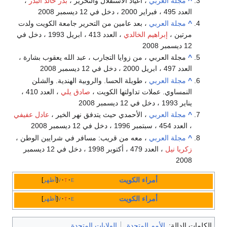
^
مجلة العربي
، أعياد الاستقلال والتحرير ،
بدر خالد البدر
،
العدد 495 ، فبراير 2000 ، دخل في 12 ديسمبر 2008
^
مجلة العربي
، بعد عامين من التحرير جامعة الكويت ولدت
مرتين ،
إبراهيم الخالدي
، العدد 413 ، ابريل 1993 ، دخل في
12 ديسمبر 2008
^
مجلة العربي ، من زوايا التجارب ، عبد الله يعقوب بشارة ،
العدد 497 ، ابريل 2000 ، دخل في 12 ديسمبر 2008
^
مجلة العربي
، طويلة الحسا. والروبية الهندية. والشلن
النمساوي. عملات تداولتها الكويت ،
صادق يلي
، العدد 410 ،
يناير 1993 ، دخل في 12 ديسمبر 2008
^
مجلة العربي
، الأحمدي حيث يتدفق نهر الخير ،
عادل عفيفي
، العدد 454 ، سبتمبر 1996 ، دخل في 12 ديسمبر 2008
^
مجلة العربي
، معه من قريب: مسافر في شرايين الوطن ،
زكريا نيل
، العدد 479 ، أكتوبر 1998 ، دخل في 12 ديسمبر
2008
أمراء
الكويت
e
t
v
أظهر
أمراء
الكويت
e
t
v
أظهر
الكلمات الدالة:
الأمم المتحدة
الولايات المتحدة