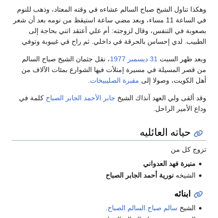
وهكذا تناول الشيخ صباح السالم عشاءه في وقته المعتاد، وذهب للنوم
في الساعة 11 مساء، وبعد مضي ساعة استيقظ من نومه بعد أن شعر
بصعوبة في التنفس، وقال لزوجته: أم علي أعتقد اتني بحاجة إلى
الطبيب. لدي إحساس بالحرقة في داخلي. ثم راح في غيبوبة وتوفي
وبعد ظهر السبت
31 ديسمبر
1977
، نقل جثمان الشيخ صباح السالم
من قصر المسيلة في مسيرة إمتلأت فيها الشوارع بمئات الآلاف من
أهل الكويت، وصولا إلى
مقبرة الصليبيخات
.
وقد ألقى ولي العهد آنذاك الشيخ
جابر الأحمد الجابر الصباح
كلمة في
وداع الأمير الراحل.
حياته العائليه
تزوج كل من
منيرة فهد العدواني
الشيخه
نورية أحمد الجابر الصباح
ابنائه
الشيخ
سالم صباح السالم الصباح
.