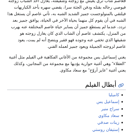
فعاصم شاب ثري يعيش مع زوجته وشقيقته، يغازل أحد الشباب زوجته
فيوصي رجاله بقتله ودفن الجثة سرا، يقضي سهره بأحد الكباريهات
فيلتقي بالمنولوجست جميز الشديد الشبه به، تأتي عاصم أن يستغل هذا
الشبه في أن يقوم كل منهما بحياة الآخر في الحياة، يوافق جميز بعد
تردد، عندما لم يستطع جميز أن يساير حياة عاصم المختلفة عنه يهرب
من المنزل، يكتشف عاصم أن الشاب الذي كان يغازل زوجته هو
شقيقها الذي تخفي عنه وجوده فهو فقير ويتضح أنه لم يمت، يعود
عاصم لزوجته الجميلة ويعود جميز لعمله الفني.
يغني إسماعيل يس مجموعة من الأغاني الفكاهية في الفيلم مثل أغنية
"العقلاء" وهي أغنية حوارية يؤديها مع مجموعة من المجانين، وكذلك
يعني أغنية "عايز أروّح" مع سعاد مكاوي.
أبطال الفيلم
كاميليا
إسماعيل يس
سراج منير
سعاد مكاوي
زينات صدقي
إستيفان روستي