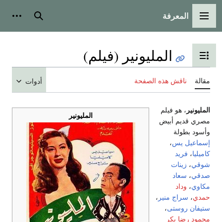
المعرفة
القائمة الرئيسية
بحث
أدوات
المليونير (فيلم)
تبديل عرض جدول المحتويات
مقالة
ناقش هذه الصفحة
أدوات
المليونير
، هو فيلم
المليونير
مصري قديم أبيض
وأسود بطولة
إسماعيل يس
،
كاميليا
،
فريد
شوقي
،
زينات
صدقي
،
سعاد
مكاوي
،
وداد
حمدي
،
سراج منير
،
ستيفان روستى
،
محمود رضا بكر