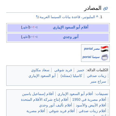
المصادر
^
المليونير، قاعدة بيانات السينما العربية
أفلام أبو السعود الإبياري
e
t
v
أظهر
أنور وجدي
e
t
v
أظهر
مصر portal
سينما portal
الكلمات الدالة:
جميز
فريد شوقي
سعاد مكاوي
زينات صدقي
كاميليا (ممثلة)
أبو السعود الإبياري
سراج منير
تصنيفات
:
أفلام أبو السعود الإبياري
أفلام إسماعيل ياسين
أفلام مصرية في 1950
أفلام إنتاج شركة الأفلام المتحدة
أفلام الأبيض والأسود
أفلام تأليف أنور وجدي
أفلام زينات صدقي
أفلام فريد شوقي
أفلام مصرية