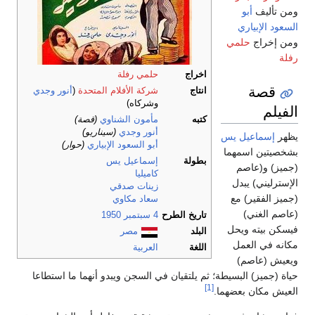
ومن تأليف
أبو
السعود الإبياري
ومن إخراج
حلمي
رفلة
اخراج
حلمي رفلة
قصة
انتاج
شركة الأفلام المتحدة
(
أنور وجدي
وشركاه)
الفيلم
كتبه
مأمون الشناوي
(قصة)
أنور وجدي
(سيناريو)
يظهر
إسماعيل يس
أبو السعود الإبياري
(حوار)
بشخصيتين اسمهما
بطولة
إسماعيل يس
(جميز) و(عاصم
كاميليا
الإسترليني) يبدل
زينات صدقي
(جميز الفقير) مع
سعاد مكاوي
(عاصم الغني)
تاريخ الطرح
4 سبتمبر
1950
فيسكن بيته ويحل
البلد
مصر
مكانه في العمل
اللغة
العربية
ويعيش (عاصم)
حياة (جميز) البسيطة؛ ثم يلتقيان في السجن ويبدو أنهما ما استطاعا
[1]
العيش مكان بعضهما.