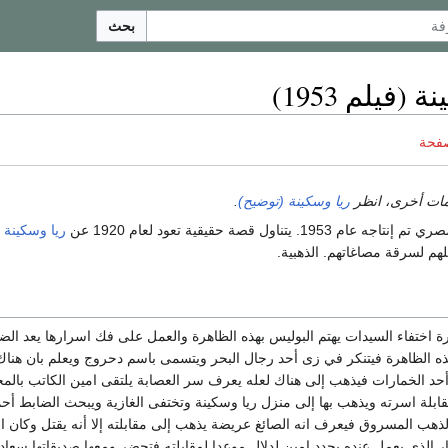
بحث
(فيلم 1953)
صفحة
مات أخرى، انظر
ريا وسكينة (توضيح)
.
عام 1953. يتناول قصة حقيقية تعود لعام 1920 عن
ريا وسكينة
أ
م لسرقة مصاغاتهم. الذهبية.
ة اختفاء السيدات يهتم البوليس بهذه الظاهرة والعمل على فك اسرارها يعد ال
ه الظاهرة فيتنكر في زى أحد رجال البحر ويتسمى باسم دحروج ويعلم بان هنا
أحد الخمارات فيذهب إلى هناك لعله يعرف سر العصابة يلتقى امين الكاتب بالم
قابلة اسرته ويذهب بها إلى منزل ريا وسكينة وتختفى الغازية ويبحث الضابط 
ب المسروق فيعرف انه الصائغ عريضة يذهب إلى مقابلته إلا أنه يقتل وكان ا
زار الذي يعمل عنده يحدد امين لدلال موعدا لمقابلته فتحضر ومعها صديقاتها سعا