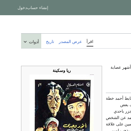
إنشاء حساب
دخول
اقرأ
عرض المصدر
تاريخ
أدوات
شهر عصابة
ريا وسكينة
ضابط أحمد خطة
ك بعض
جزر باحدي
أحمد عن الشخص
مين على علاقة
د يذهب امين