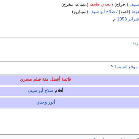
 سيف
(إخراج) /
نجدى حافظ
(مساعد مخرج)
فوظ
(قصة) /
صلاح أبو سيف
(سيناريو)
1953
م
رية
موقع السينما
قائمة أفضل مئة فيلم مصري
أفلام
صلاح أبو سيف
أنور وجدي