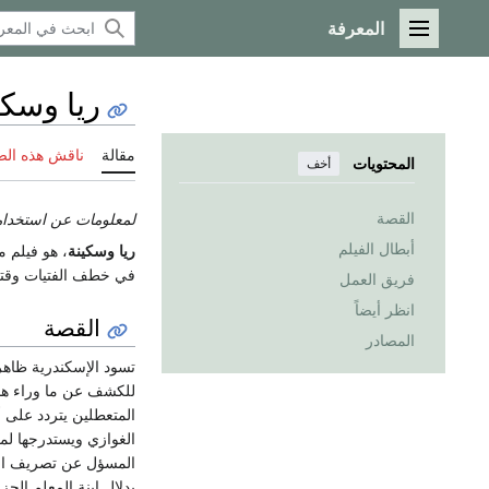
المعرفة
القائمة الرئيسية
ريا وسكينة 
مقالة
ناقش هذه ال
المحتويات
أخف
القصة
لمعلومات عن استخدا
أبطال الفيلم
ريا وسكينة
، هو فيلم مصري تم إنتاجه 
في خطف الفتيات وقتله
فريق العمل
انظر أيضاً
القصة
المصادر
تسود الإسكندرية ظاهر
للكشف عن ما وراء هذ
المتعطلين يتردد على 
الغوازي ويستدرجها لم
المسؤل عن تصريف الذه
بدلال ابنة المعلم الج