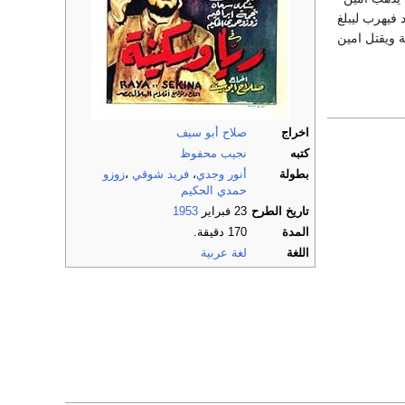
فيهرب ليبلغ
 ويقتل امين
اخراج
صلاح أبو سيف
كتبه
نجيب محفوظ
بطولة
أنور وجدي
،
فريد شوقي
،
زوزو
حمدي الحكيم
تاريخ الطرح
23 فبراير
1953
المدة
170 دقيقة.
اللغة
لغة عربية