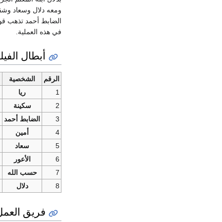
ومعه دلال وسعاد وشقي
الضابط أحمد تذهب قوة
في هذه العملية.
أبطال الفيل
الرقم
الشخصية
1
ريا
ن
2
سكينة
ز
3
الضابط أحمد
أ
4
أمين
ش
5
سعاد
س
6
الأعور
ف
7
حسب الله
ر
8
دلال
ب
فريق العمل