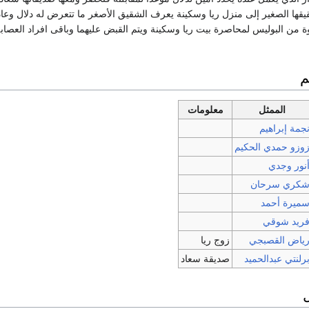
قها الصغير إلى منزل ريا وسكينة يعرف الشقيق الأصغر ما تتعرض له دلال وعاد 
 من البوليس لمحاصرة بيت ريا وسكينة ويتم القبض عليهما وباقى افراد العصابة
م
الممثل
معلومات
جمة إبراهيم
وزو حمدي الحكيم
نور وجدي
كري سرحان
ميرة أحمد
ريد شوقي
ياض القصبجي
زوج ريا
رلنتي عبدالحميد
صديقة سعاد