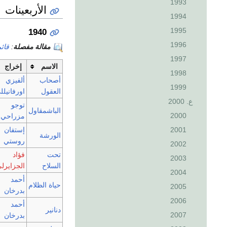
1993
الأربعينات
1994
1995
1940
1996
مقالة مفصلة
:
قائم
1997
الاسم
إخراج
1998
أصحاب
ألفيزي
1999
العقول
اورفانيلل
ع. 2000
توجو
الباشمقاول
2000
مزراحي
2001
إستفان
الورشة
روستي
2002
تحت
فؤاد
2003
السلاح
الجزايرل
2004
أحمد
حياة الظلام
2005
بدرخان
2006
أحمد
دنانير
2007
بدرخان