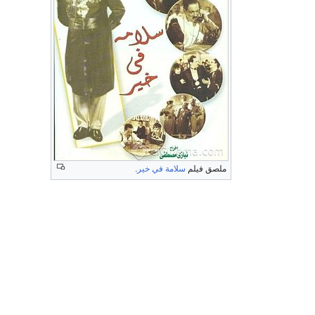
ملصق فيلم
سلامة في خير
.