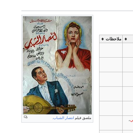
ملاحظات
ملصق فيلم
انتصار الشباب
.
ي
،