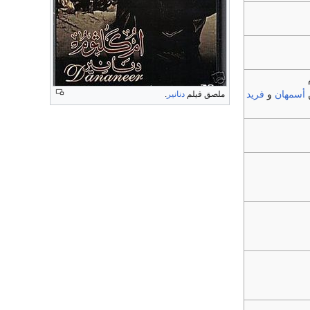
أسمهان
و
فريد
ملصق فيلم
دنانير
.