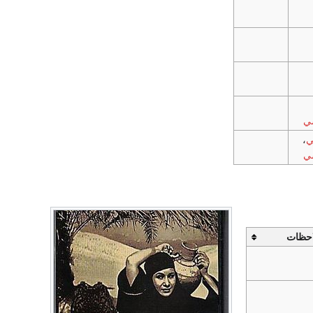
ي
ي
،
ي
احظات