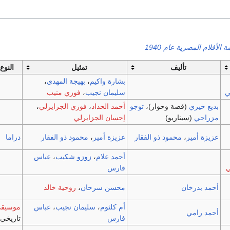
ة الأفلام المصرية عام 1940
تأليف
تمثيل
النوع
بشارة واكيم
،
بهيجة المهدي
،
ي
سليمان نجيب
،
فوزي منيب
بديع خيري
(قصة وحوار)،
توجو
أحمد الحداد
،
فوزي الجزايرلي
،
مزراحي
(سيناريو)
إحسان الجزايرلي
عزيزة أمير
،
محمود ذو الفقار
عزيزة أمير
،
محمود ذو الفقار
دراما
أحمد علام
،
زوزو شكيب
،
عباس
ي
فارس
أحمد بدرخان
محسن سرحان
،
روحية خالد
أم كلثوم
،
سليمان نجيب
،
عباس
موسيق
أحمد رامي
فارس
تاريخي