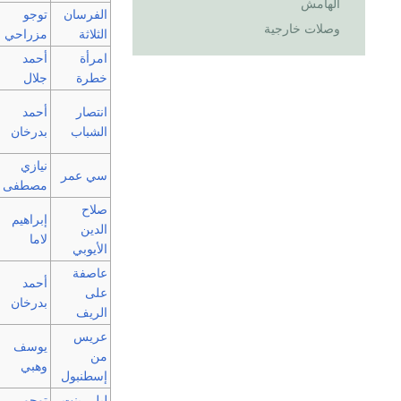
الهامش
الفرسان
توجو
وصلات خارجية
الثلاثة
مزراحي
امرأة
أحمد
خطرة
جلال
انتصار
أحمد
الشباب
بدرخان
نيازي
سي عمر
مصطفى
صلاح
إبراهيم
الدين
لاما
الأيوبي
عاصفة
أحمد
على
بدرخان
الريف
عريس
يوسف
من
وهبي
إسطنبول
ليلى بنت
توجو