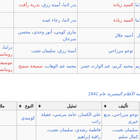
ما
السيد زيادة
بدر لاما
،
أمينة رزق
،
بدرية رأفت
ما
السيد زيادة
بدر لاما
،
رجاء عبده
ماري كويني
،
أنور وجدي
،
محسن
ل
أحمد جلال
سرحان
دراما
،
توجو مزراحي
أمينة رزق
،
سليمان نجيب
رومانس
موسيق
يم
محمد كريم
،
عبد الوارث عسر
محمد عبد الوهاب
،
سميحة سميح
رومانس
ة الأفلام المصرية عام 1941
تأليف
تمثيل
النوع
مل
توجو مزراحي
،
بديع
علي الكسار
،
حامد مرسي
،
عقيلة
كوميدي
خيري
راتب
سليمان نجيب
،
فاطمة رشدي
،
سليمان نجيب
،
كمال سليم
راقية إبراهيم