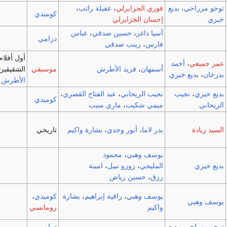
توجو مزراحي
،
بديع
فوزي الجزايرلي
،
عقيلة راتب
،
كوميدي
خيري
إحسان الجزايرلي
آسيا داغر
،
حسين صدقي
،
عباس
درامي
فارس
،
زينب صدقي
أول أفلام
عمر جميعي
،
أحمد
أسمهان
،
فريد الأطرش
موسيقي
الشقيقين
بدرخان
،
بديع خيري
الأطرش
بديع خيري
،
نجيب
نجيب الريحاني
،
عبد الفتاح القصري
،
كوميدي
الريحاني
ميمي شكيب
،
ماري منيب
السيد زيادة
بدر لاما
،
أنور وجدي
،
بشارة واكيم
تاريخي
يوسف وهبي
،
محمود
بديع خيري
المليجي
،
زوزو نبيل
،
امينة
رزق
،
حسين رياض
يوسف وهبي
،
راقية إبراهيم
،
بشارة
كوميدي
،
يوسف وهبي
واكيم
رومانسي
توجو مزراحي
،
بديع
درامي
،