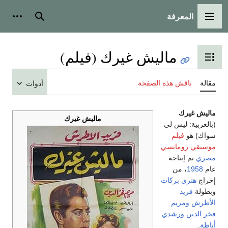
المعرفة
القائمة الرئيسية
بحث
أدوات
ماليش غيرك (فيلم)
تبديل عرض جدول المحتويات
مقالة
ناقش هذه الصفحة
أدوات
ماليش غيرك
ماليش غيرك
(بالعربية: ليس لي
سواك) هو
فيلم
موسيقي
رومانسي
مصري
تم إنتاجه
عام
1958
، من
إخراج
هنري بركات
وبطولة
فريد
الأطرش
ومريم
فخر الدين
ورشدي
أباظة
.