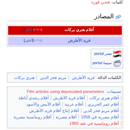
كلمات:
فتحي قورة
المصادر
أفلام هنري بركات
e
t
v
أظهر
فريد الأطرش
e
t
v
أظهر
مصر portal
سينما portal
الكلمات الدالة:
فريد الأطرش
مريم فخر الدين
هنري بركات
تصنيفات
:
Film articles using deprecated parameters
أفلام هنري بركات
أفلام فريد الأطرش
أفلام رشدي أباظة
أفلام عمر الحريري
أفلام عربية
أفلام الأبيض والأسود
أفلام مريم فخر الدين
أفلام إنتاج أفلام فريد الأطرش
أفلام مصرية في 1958
أفلام مصرية
أفلام رومانسية مصرية
أفلام رومانسية في عقد 1950