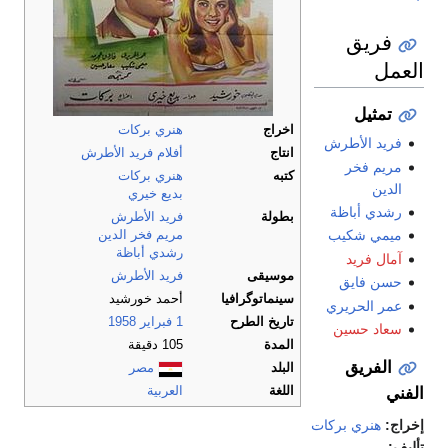
فريق
العمل
تمثيل
اخراج
هنري بركات
فريد الأطرش
انتاج
أفلام فريد الأطرش
مريم فخر
كتبه
هنري بركات
الدين
بديع خيري
رشدي أباظة
بطولة
فريد الأطرش
ميمي شكيب
مريم فخر الدين
رشدي أباظة
آمال فريد
موسيقى
فريد الأطرش
حسن فايق
سينماتوگرافيا
أحمد خورشيد
عمر الحريري
تاريخ الطرح
1 فبراير
1958
سعاد حسين
المدة
105 دقيقة
الفريق
البلد
مصر
الفني
اللغة
العربية
إخراج:
هنري بركات
تأليف: