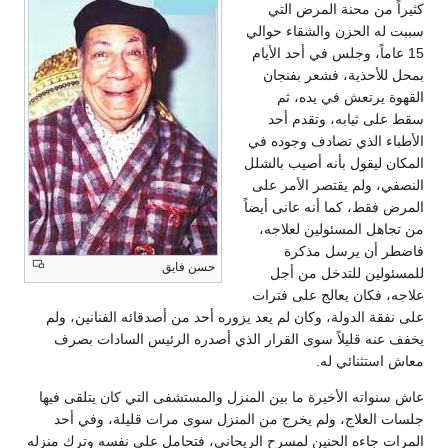
كثيراً من محنة المرض التي
سببت له الحزن والشقاء حوالي
15 عاماً، وجلس في أحد الأيام
بمحل للأحذية، فشعر بفنجان
القهوة يرتعش في يده، ثم
سقط على ثيابه، وتقدم أحد
الأطباء الذي تصادف وجوده في
المكان ليقول بأنه أصيب بالشلل
النصفي، ولم يقتصر الأمر على
المرض فقط، كما أنه عانى أيضاً
من تجاهل المسئولين لعلاجه،
فاضطر أن يرسل مذكرة
حسن فايق
للمسئولين للتدخل من أجل
علاجه، فكان يعالج على فترات
على نفقة الدولة، وكان لم يعد يزوره أحد من أصدقائه الفنانين، ولم
يخفف عنه قليلاً سوى القرار الذي أصدره الرئيس السادات بصرف
معاش استثنائي له.
عاش سنواته الأخيرة ما بين المنزل والمستشفى التي كان يتلقى فيها
جلسات العلاج، ولم يخرج من المنزل سوى مرات قليلة، وفي أحد
المرات جاءه الحنين لمسرح الريحاني، فتحامل على نفسه وترك منزله