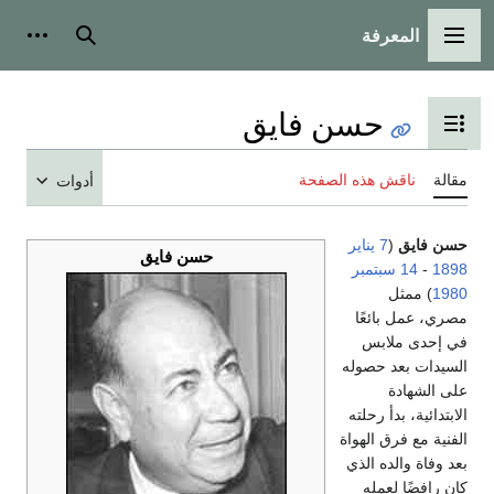
المعرفة
القائمة الرئيسية
بحث
أدوات
حسن فايق
تبديل عرض جدول المحتويات
مقالة
ناقش هذه الصفحة
أدوات
حسن فايق
(
7 يناير
حسن فايق
1898
-
14 سبتمبر
1980
) ممثل
مصري، عمل بائعًا
في إحدى ملابس
السيدات بعد حصوله
على الشهادة
الابتدائية، بدأ رحلته
الفنية مع فرق الهواة
بعد وفاة والده الذي
كان رافضًا لعمله