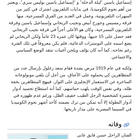
إسماعيل ياسين “ليلة الدخلة” و “إسماعيل ياسين بوليس سري”، ويعتبر
من أهم نجوم الكوميديا، في بدايات التلفزيون اشترك في كثير من
السهرات التلفزيونية، وعمل في العديد من الفرق المسرحية، منها
فرقة رمسيس وجورج أبيض و​نجيب الريحاني​ و​إسماعيل ياسين​ وفرقة
التلفزيون المسرحية، وكان هو الأعلى أجراً في فرقة نجيب الريحاني
فقد حصل على 15 جنيهاً، ووقتها كان عمره 23 عاماً ولكن الريحاني لم
يضع اسمه على البوسترات الدعائية، فلم يكن معروفاً في تلك الفترة
رغم نجاحه، كما أنه كان يؤلف ويلحن أغنيات تنتقد الوضع السياسي
والاجتماعي.
ولكنه في عام 1919 مرض بشدة فقام سعد زغلول بإرسال عدد من
المتظاهرين كي يحملوه على الأعناق، من أجل أن يلقي مونولوجاته
الساخرة عن الاستعمار الإنجليزي على الثوار، فيبهج المتظاهرين بخفة
ظله، وفي نفس الوقت يلهب حماسهم، كما أنه استطاع تجسيد أدوار
متميزة كشخصية الرجل الطيب خفيف الظل، ورغم عدم ظهوره في
أدوار البطولة إلا أنه تمكن من ترك بصمته كأحد أشهر نجوم الكوميديا
في السينما المصرية على مدار تاريخها.
وفاته
الفنان الراحل حسن فايق عانى