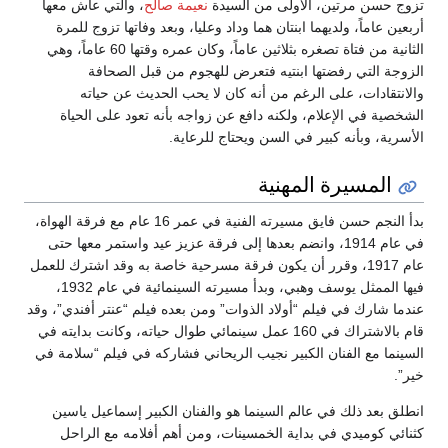
تزوج حسن مرتين، الأولى من السيدة
نعيمة صالح
، والتي عاش معها
أربعين عاماً، ولديهما ابنتان هما وداد وعليا، وبعد وفاتها تزوج للمرة
الثانية من فتاة تصغره بثلاثين عاماً، وكان عمره وقتها 60 عاماً، وهي
الزوجة التي رفضتها ابنتيه فتعرض للهجوم من قبل الصحافة
والانتقادات، على الرغم من أنه كان لا يحب الحديث عن حياته
الشخصية في الإعلام، ولكنه دافع عن زواجه بأنه تعود على الحياة
الأسرية، وبأنه كبير في السن ويحتاج للرعاية.
المسيرة المهنية
بدأ النجم حسن فايق مسيرته الفنية في عمر 16 عام مع فرقة الهواة،
في عام 1914، وانضم بعدها إلى فرقة عزيز عيد واستمر معها حتى
عام 1917، وقرر أن يكون فرقة مسرحية خاصة به وقد اشترك للعمل
فيها الممثل يوسف وهبي، وبدأ مسيرته السينمائية في عام 1932،
عندما شارك في فيلم “أولاد الذوات” ومن بعده فيلم “عنتر أفندي”، وقد
قام بالاشتراك في 160 عمل سينمائي طوال حياته، وكانت بدايته في
السينما مع الفنان الكبير نجيب الريحاني فشاركه في فيلم “سلامة في
خير”.
انطلق بعد ذلك في عالم السينما هو والفنان الكبير إسماعيل ياسين
كثنائي كوميدي في بداية الخمسينات، ومن أهم أفلامه مع الراحل