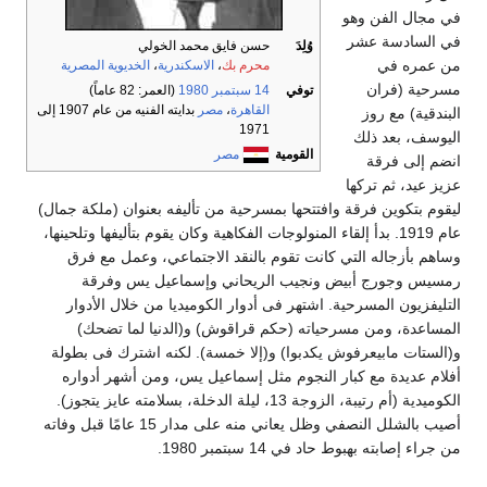
في مجال الفن وهو
في السادسة عشر
وُلِدَ
حسن فايق محمد الخولي
من عمره في
محرم بك
،
الاسكندرية
،
الخديوية المصرية
مسرحية (فران
توفي
14 سبتمبر
1980
(العمر: 82 عاماً)
القاهرة
،
مصر
بدايته الفنيه من عام 1907 إلى
البندقية) مع روز
1971
اليوسف، بعد ذلك
القومية
مصر
انضم إلى فرقة
عزيز عيد، ثم تركها
ليقوم بتكوين فرقة وافتتحها بمسرحية من تأليفه بعنوان (ملكة جمال)
عام 1919. بدأ إلقاء المنولوجات الفكاهية وكان يقوم بتأليفها وتلحينها،
وساهم بأزجاله التي كانت تقوم بالنقد الاجتماعي، وعمل مع فرق
رمسيس وجورج أبيض ونجيب الريحاني وإسماعيل يس وفرقة
التليفزيون المسرحية. اشتهر فى أدوار الكوميديا من خلال الأدوار
المساعدة، ومن مسرحياته (حكم قراقوش) و(الدنيا لما تضحك)
و(الستات مابيعرفوش يكدبوا) و(إلا خمسة). لكنه اشترك فى بطولة
أفلام عديدة مع كبار النجوم مثل إسماعيل يس، ومن أشهر أدواره
الكوميدية (أم رتيبة، الزوجة 13، ليلة الدخلة، بسلامته عايز يتجوز).
أصيب بالشلل النصفي وظل يعاني منه على مدار 15 عامًا قبل وفاته
من جراء إصابته بهبوط حاد في 14 سبتمبر 1980.