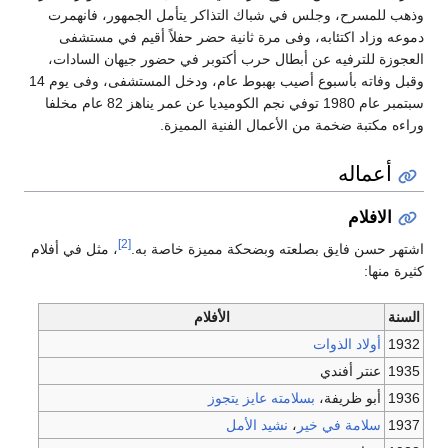
وذهب للمسرح، وجلس في شباك التذاكر يتأمل الجمهور، فانهمرت
دموعه وزاد اكتئابه، وفى مرة ثانية حضر حفلاً أقيم في مستشفى
العجوزة للترفيه عن أبطال حرب أكتوبر في حضور جيهان السادات،
وقبل وفاته بأسبوع أصيب بهبوط عام، ودخل المستشفى، وفى يوم 14
سبتمبر عام 1980 توفي نجم الكوميديا عن عمر يناهز 82 عام مخلفا
وراءه مكتبة ضخمة من الأعمال الفنية المميزة.
أعماله
الافلام
[2]
اشتهر حسن فايق بصلعته وبضحكة مميزة خاصة به.
، مثل في أفلام
كثيرة منها:
السنة
الأفلام
1932
أولاد الذوات
1935
عنتر أفندي
1936
أبو ظريفة،
بسلامته عايز يتجوز
1937
سلامة في خير
،
نشيد الأمل