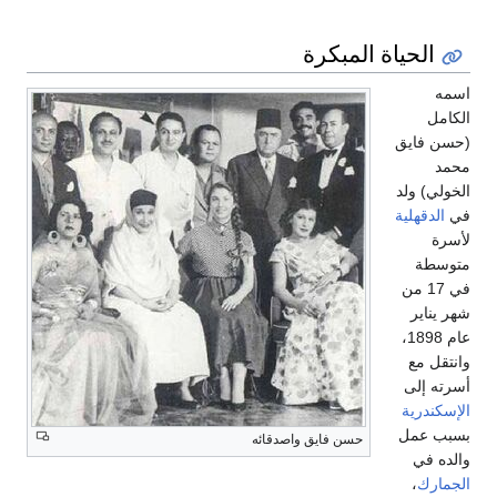
الحياة المبكرة
اسمه
الكامل
(حسن فايق
محمد
الخولي) ولد
في
الدقهلية
لأسرة
متوسطة
في 17 من
شهر يناير
عام 1898،
وانتقل مع
أسرته إلى
الإسكندرية
بسبب عمل
حسن فايق واصدقائه
والده في
الجمارك
،