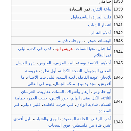
1938
خدامتي
1939
بياعة التفاح
، ثمن السعادة
1940
قلب المرأة
،
الباشمقاول
1941
انتصار الشباب
1942
أحلام الشباب
1943
البؤساء
،
جوهرة
،
من فات قديمه
أما جنان
،
تحيا الستات
،
عريس الهنا
،
كدب في كدب
،
ليلى
1944
في الظلام
1945
أحلاهم
،
الآنسة بوسة
،
البيه المزيف
،
الفلوس
،
شهر العسل
المغني المجهول
،
النفخة الكدابة
،
أول نظرة
،
عروسة
1946
للإيجار
،
عودة القافلة
،
لعبة الست
،
ليلى بنت الأغنياء
،
ما
أقدرش
،
مجد ودموع
،
ملكة الجمال
،
يوم في العالي
أبو حلموس
،
أزهار وأشواك
،
الستات عفاريت
،
العرسان
الثلاثة
،
الكل يغني
،
الهانم
،
جوز الاتنين
،
حبيب العمر
،
حمامة
1947
السلام
،
شادية الوادي
،
غني حرب
،
فاطمة
،
قلبي دليلي
،
كنز
السعادة
أحب الرقص
،
الحلقة المفقودة
،
الهوى والشباب
،
بلبل أفندي
،
1948
عنبر
،
فتاة من فلسطين
،
فوق السحاب