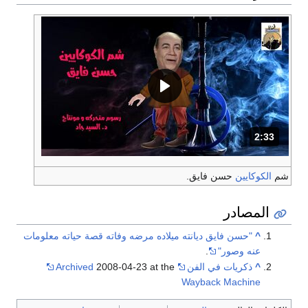
2:33
المدة: دقائق و 33 ثواني.
شم
الكوكايين
حسن فايق.
المصادر
^
"حسن فايق ديانته ميلاده مرضه وفاته قصة حياته معلومات
عنه وصور"
.
^
ذكريات في الفن
2008-04-23 at the
Archived
Wayback Machine