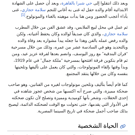
وبعد ذلك انتقلوا إلى
حي شبرا
بالقاهرة
، وبعد أن حصل على الشهادة
الابتدائية أقام والده حفل له غنى به أغاني للنجم
سلامة حجازي
، غنى
[1]
بأداء أعجب الحضور ومن هنا بدأت موهبته بالغناء والمونولوج.
ثم عمل في محل لبيع الملابس، وقد عشق الفن من خلال المطرب
سلامة حجازي
، والذي كان صديقاً لوالده وكان يحفظ أغنياته، ولكن
والده رفض عمله بالفن وهذا ما جعله يبدأ مشواره بعد وفاة والده
وبالتحديد وهو في السادسة عشر من عمره، وذلك من خلال مسرحية
“فران البندقية” مع روز اليوسف، وانضم بعدها لفرقة عزيز عيد، ومن
ثم قام بتكوين فرقة افتتحها بمسرحية “ملكة جمال” في عام 1919،
وبدأ وقتها بإلقاء المونولوجات، والتي كان يعمل على تأليفها وتلحينها
بنفسه وكان من خلالها ينتقد المجتمع.
كما قام أيضاً بتأليف وتلحين مونولوجات لغيره من الفنانين، وهو صاحب
ضحكة مميزة، والتي صرح أنه اكتسبها من شخص عجوز شاهده في
إحدى الحفلات، وشعر بأنها كوميدية ومميزة وتصلح لأن تكون ضحكته
في الأدوار التي يقدمها، حتى تحولت مع الوقت لضحكته الدائمة، ليصبح
بذلك صاحب أجمل ضحكة في تاريخ السينما المصرية.
الحياة الشخصية