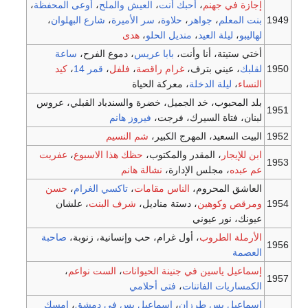
إجازة في جهنم
،
أحبك أنت
،
العيش والملح
،
أوعى المحفظة
،
1949
بنت المعلم
،
جواهر
،
حلاوة
،
سر الأميرة
،
شارع البهلوان
،
لهاليبو
،
ليلة العيد
،
منديل الحلو
،
هدى
أختي ستيتة، أنا وأنت،
بابا عريس
، دموع الفرح،
ساعة
1950
لقلبك
، عيني بترف،
غرام راقصة
،
فلفل
،
قمر 14
،
كيد
النساء
،
ليلة الدخلة
، معركة الحياة
بلد المحبوب، خد الجميل، خضرة والسندباد القبلي، عروس
1951
لبنان، فتاة السيرك، فرجت،
فيروز هانم
1952
البيت السعيد، المهرج الكبير،
شم النسيم
ابن للإيجار
، المقدر والمكتوب،
حظك هذا الاسبوع
،
عفريت
1953
عم عبده
، مجلس الإدارة،
نشالة هانم
العاشق المحروم،
الناس مقامات
،
تاكسي الغرام
،
حسن
1954
ومرقص وكوهين
، دستة مناديل،
شرف البنت
، علشان
عيونك، نور عيوني
الأرملة الطروب
، أول غرام، حب وإنسانية، زنوبة،
صاحبة
1956
العصمة
إسماعيل ياسين في جنينة الحيوانات
،
الست نواعم
،
1957
الكمساريات الفاتنات
،
فتى أحلامي
إسماعيل يس طرزان
،
إسماعيل يس في دمشق
،
امسك