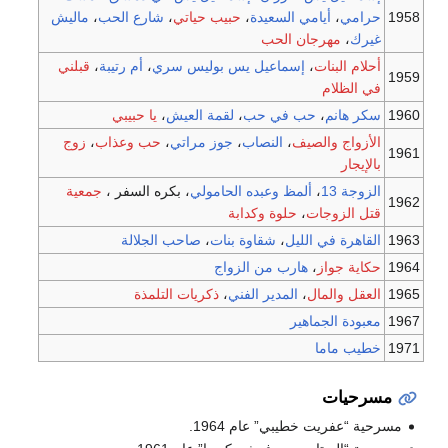
1958
حرامي
،
أيامي السعيدة
،
حبيب حياتي
،
شارع الحب
،
ماليش
غيرك
،
مهرجان الحب
أحلام البنات
،
إسماعيل يس بوليس سري
،
أم رتيبة
،
قبلني
1959
في الظلام
1960
سكر هانم
،
حب في حب
،
لقمة العيش
،
يا حبيبي
الأزواج والصيف
،
النصاب
،
جوز مراتي
،
حب وعذاب
،
زوج
1961
بالإيجار
الزوجة 13
،
ألمظ وعبده الحامولي
، بكره السفر ،
جمعية
1962
قتل الزوجات
،
حلوة وكدابة
1963
القاهرة في الليل
،
شقاوة بنات
،
صاحب الجلالة
1964
حكاية جواز
،
هارب من الزواج
1965
العقل والمال
،
المدير الفني
،
ذكريات التلمذة
1967
معبودة الجماهير
1971
خطيب ماما
مسرحيات
مسرحية “عفريت خطيبي” عام 1964.