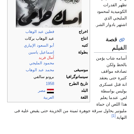
تظهر القدرات
الكوميدية لمحمود
المليجي الذي
اشتهر بادوار الشر.
اخراج
فطين عبد الوهاب
قصة
انتاج
عبد الوهاب بركات
الفيلم
كتبه
أبو السعود الإبياري
بطولة
إسماعيل ياسين
آمال فريد
أسامه شاب يؤمن
محمود المليجي
بالحظ ولكن
موسيقى
محمد عبد الوهاب
تصادفه مواقف
سينماتوگرافيا
برونو سالفي
كثيرة حتى يعتقد
تاريخ الطرح
1958
انة قتل عسكرى
البلد
مصر
بوليس بواسطة
لص. عندما يعلم
اللغة
العربية
هذا اللص ان حماة
مليونير يحاول سرقة جوهرة ثمينة من الخزينة حتى يقبض علية فى
[1]
النهاية.