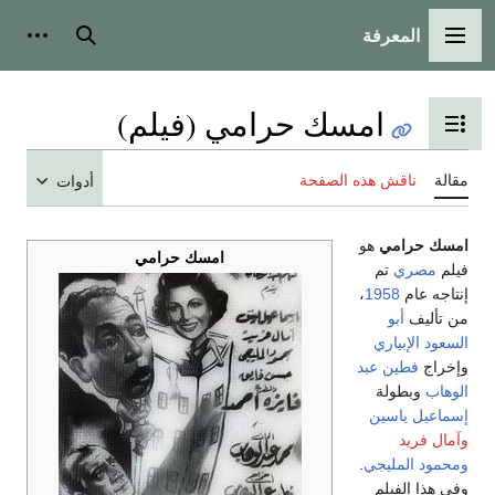
المعرفة
القائمة الرئيسية
بحث
أدوات
امسك حرامي (فيلم)
تبديل عرض جدول المحتويات
مقالة
ناقش هذه الصفحة
أدوات
امسك حرامي
هو
امسك حرامي
فيلم
مصري
تم
إنتاجه عام
1958
،
من تأليف
أبو
السعود الإبياري
وإخراج
فطين عبد
الوهاب
وبطولة
إسماعيل ياسين
وآمال فريد
ومحمود المليجي
.
وفي هذا الفيلم