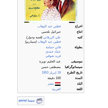
اخراج
فطين عبد الوهاب
انتاج
جبرائيل تلحمي
كتبه
علي الزرقاني
(قصة وحوار)
فطين عبد الوهاب
(سيناريو)
بطولة
فاتن حمامة
عماد حمدي
فريد شوقي
موسيقى
عبد الحليم نويرة
سينماتوگرافيا
مصطفى حسن
تاريخ الطرح
19 إبريل
1953
المدة
100 دقيقة
البلد
مصر
اللغة
العربية
سينما portal