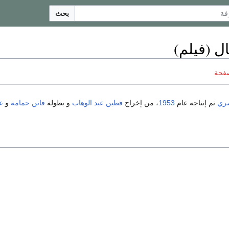
بحث
ال (فيلم)
صفحة
ري
تم إنتاجه عام
1953
، من إخراج
فطين عبد الوهاب
و بطولة
فاتن حمامة
و
ع