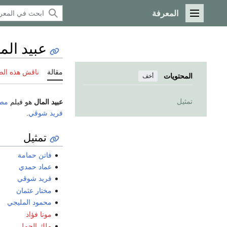
المعرفة
القائمة الرئيسية
عبيد الم
مقالة
ناقش هذه ال
المحتويات
أخف
تمثيل
عبيد المال
هو فيلم
مص
فريد شوقي
.
تمثيل
فاتن حمامة
عماد حمدي
فريد شوقي
مختار عثمان
محمود المليجي
مونا فؤاد
ملك الجمل