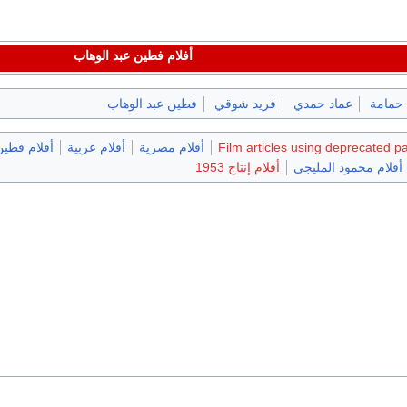
أفلام فطين عبد الوهاب
 حمامة
عماد حمدي
فريد شوقي
فطين عبد الوهاب
Film articles using deprecated p
أفلام مصرية
أفلام عربية
أفلام فطين
أفلام محمود المليجي
أفلام إنتاج 1953