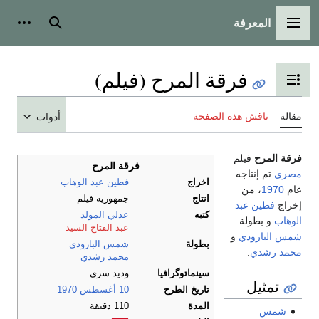
المعرفة
القائمة الرئيسية
بحث
أدوات
فرقة المرح (فيلم)
تبديل عرض جدول المحتويات
مقالة
ناقش هذه الصفحة
أدوات
فرقة المرح
فيلم
فرقة المرح
مصري
تم إنتاجه
اخراج
فطين عبد الوهاب
عام
1970
، من
انتاج
جمهورية فيلم
إخراج
فطين عبد
كتبه
عدلي المولد
الوهاب
و بطولة
عبد الفتاح السيد
شمس البارودي
و
بطولة
شمس البارودي
محمد رشدي
.
محمد رشدي
سينماتوگرافيا
وديد سري
تمثيل
تاريخ الطرح
10 أغسطس
1970
المدة
110 دقيقة
شمس