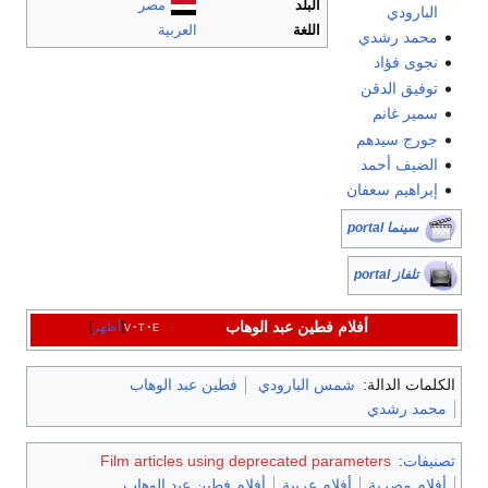
البلد
مصر
البارودي
اللغة
العربية
محمد رشدي
نجوى فؤاد
توفيق الدقن
سمير غانم
جورج سيدهم
الضيف أحمد
إبراهيم سعفان
سينما portal
تلفاز portal
أفلام فطين عبد الوهاب
e
t
v
أظهر
الكلمات الدالة:
شمس البارودي
فطين عبد الوهاب
محمد رشدي
تصنيفات
:
Film articles using deprecated parameters
أفلام مصرية
أفلام عربية
أفلام فطين عبد الوهاب