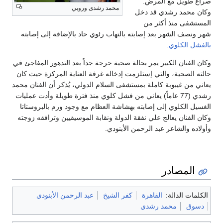
صراع طويل مع المرض.
محمد رشدى وروبي
وكان محمد رشدي قد دخل
المستشفى منذ أكثر من
شهر ونصف الشهر بعد إصابته بالتهاب رئوي حاد بالإضافة إلى إصابته
بالفشل الكلوي
.
وكان الفنان الكبير يمر بحالة صحية حرجة جداً بعد التدهور المفاجئ في
حالته الصحية، والتي إستلزمت إدخاله غرفة العناية المركزة حيث كان
يعاني من غيبوبة كاملة بمستشفى السلام الدولي، يُذكر أن الفنان محمد
رشدي (77 عاماً) يعاني من فشل كلوي منذ فترة طويلة وأدت عمليات
الغسيل الكلوي إلى إصابته بهشاشة العظام مع وجود ورم بالبروستاتا
وكان الفنان يعالج علي نفقة الدولة ونقابة الموسيقيين وترافقه زوجته
وأولاده والشاعر عبد الرحمن الأبنودي.
المصادر
الكلمات الدالة:
القاهرة
كفر الشيخ
عبد الرحمن الأبنودي
دسوق
محمد رشدي