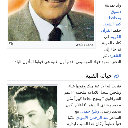
ولد بمدينة
دسوق
بمحافظة
كفر الشيخ
.
حفظ
القرآن
الكريم
في
كتاب القرية
محمد رشدي
ثم جاء إلى
القاهرة
، ثم
التحق بمعهد فؤاد الموسيقى. قدم أول اغنية هي قولوا لمأذون البلد.
حياته الفنية
فتحت له الاذاعة ميكروفونها غناء
وتلحين.سجل للاذاعة ملحمة " ادهم
الشرقاوى " ونجح نجاحا كبيراً.مثل
محمد رشدى للسينما 6 افلام. كون
محمد رشدى
وبليغ حمدي
مع
الشاعر
عبد الرحمن الأبنودي
ثلاثيا
فنياً عظيماً وكان هذا السبب لبداية