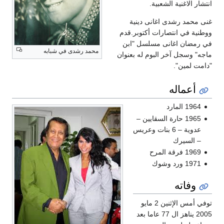
انتشار الاغنية الشعبية.
غنى محمد رشدى اغانى دينية
ووطنية في انتصارات أكتوبر.قدم
في رمضان اغانى مسلسل "ابن
محمد رشدى في شبابه
ماجه" وسجل آخر البوم له بعنوان
"دامت لمين".
أعماله
1964 المارد
1965 حارة السقايين –
عدوية – 6 بنات وعريس
– السيرك
1969 فرقة المرح
1971 ورد وشوك
وفاته
توفي أمس الإثنين 2 مايو
2005 يناهز ال 77 عاما بعد