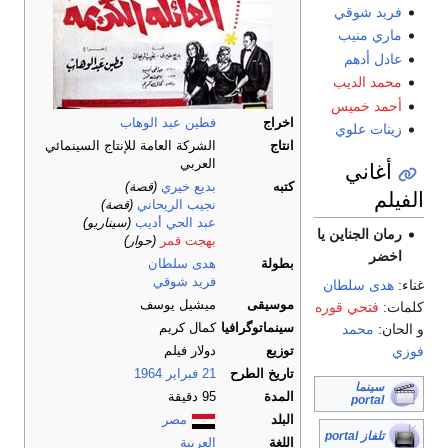
فريد شوقي
ماري منيب
عادل أدهم
محمد الديب
أحمد خميس
اخراج
فطين عبد الوهاب
زينات علوي
انتاج
الشركة العامة للإنتاج السينمائي
العربي
أغاني
كتبه
بديع خيري
(قصة)
الفيلم
نجيب الريحاني
(قصة)
عبد الحي أديب
(سيناريو)
رمان الجناين يا
بهجت قمر
(حوار)
اخضر
بطولة
هدى سلطان
فريد شوقي
غناء:
هدى سلطان
موسيقى
ميشيل يوسف
كلمات:
فتحي قوره
و الحان:
محمد
سينماتوگرافيا
كمال كريم
فوزي
توزيع
دولار فيلم
تاريخ الطرح
21 فبراير
1964
سينما
المدة
95 دقيقة
portal
البلد
مصر
تلفاز portal
اللغة
العربية