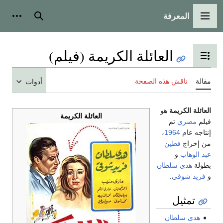
المعرفة
القائمة الرئيسية
بحث
أدوات
العائلة الكريمة (فيلم)
تبديل عرض جدول المحتويات
مقالة
ناقش هذه الصفحة
أدوات
العائلة الكريمة
هو
العائلة الكريمة
فيلم
مصري
تم
إنتاجه عام
1964
،
من إخراج
فطين
عبد الوهاب
و
بطولة
هدى سلطان
و
فريد شوقي
.
تمثيل
هدى سلطان