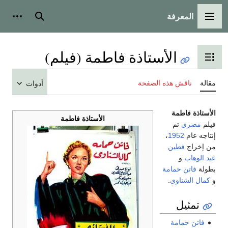
المعرفة
القائمة الرئيسية
بحث
أدوات
الأستاذة فاطمة (فيلم)
تبديل عرض جدول المحتويات
مقالة
ناقش هذه الصفحة
أدوات
الأستاذة فاطمة
الأستاذة فاطمة
فيلم
مصري
تم
إنتاجه عام
1952
،
من إخراج
فطين
عبد الوهاب
و
بطولة
فاتن حمامة
و
كمال الشناوي
.
تمثيل
فاتن حمامة