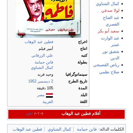
كمال الشناوي
لولا صدقي
عبد الفتاح
القصري
سعيد أبو بكر
عبد الوارث
اخراج
فطين عبد الوهاب
عسر
انتاج
أمير فيلم
شفيق نور
كتبه
علي الزرقاني
الدين
بطولة
فاتن حمامة
رياض القصبجي
كمال الشناوي
صلاح نظمي
سينماتوگرافيا
وحيد فريد
تاريخ الطرح
2 ديسمبر
1952
المدة
105 دقيقة
البلد
مصر
اللغة
العربية
أفلام فطين عبد الوهاب
e
t
v
أظهر
الكلمات الدالة:
فاتن حمامة
كمال الشناوي
فطين عبد الوهاب