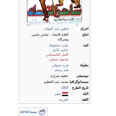
اخراج
فطين عبد الوهاب
انتاج
أفلام الاتحاد - عباس حلمي
وشركاه
كتبه
نجيب محفوظ
عباس كامل
كامل التلمساني
محمود صبحي
بطولة
فريد شوقي
هند رستم
موسيقى
عطية شرارة
سينماتوگرافيا
محمد عبد العظيم
تاريخ الطرح
1958
البلد
مصر
اللغة
العربية
سينما portal