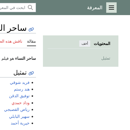
المعرفة
القائمة الرئيسية
ساحر الن
مقالة
ناقش هذه ال
المحتويات
أخف
تمثيل
ساحر النساء
هو فيلم
م
تمثيل
فريد شوقي
هند رستم
توفيق الدقن
وداد حمدي
رياض القصبجي
سهير البابلي
خيرية أحمد