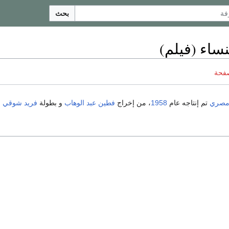
بحث
ساء (فيلم)
صفحة
صري
تم إنتاجه عام
1958
، من إخراج
فطين عبد الوهاب
و بطولة
فريد شوقي
و