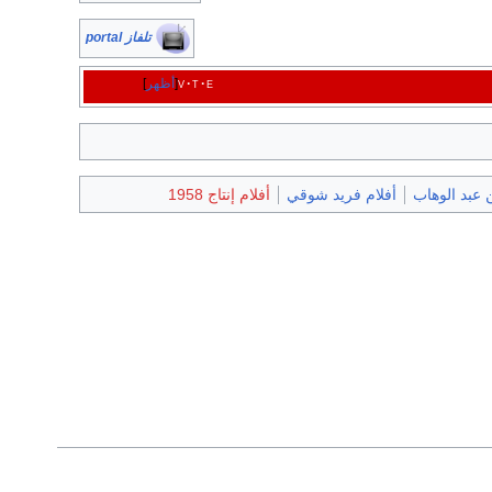
تلفاز portal
e
t
v
أظهر
 عبد الوهاب
أفلام فريد شوقي
أفلام إنتاج 1958