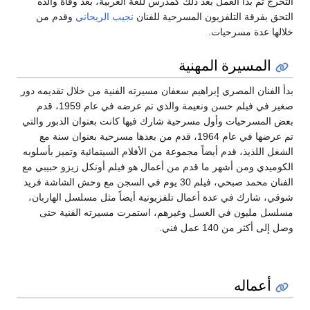
التخرج ثم بدأ العمل بعد ذلك كمدرس للغة العربية، بعد وفاة والده
التحق بفرقة التلفزيون المسرحية للفنان
نجيب الريحاني
وقدم من
خلالها عدة مسرحيات.
المسيرة المهنية
بدأ الفنان المصري إبراهيم سعفان مسيرته الفنية من خلال تقديمه دور
صغير في فيلم حسن ونعيمة والذي تم عرضه في عام 1959، قدم
بعض المسرحيات وأول مسرحية شارك فيها كانت بعنوان الدبور والتي
تم عرضها في عام 1964، قدم من بعدها مسرحية بعنوان سنة مع
الشغل اللذيذ، قدم أيضاً مجموعة من الأفلام السينمائية وتميز بأسلوبه
الكوميدي ومن أشهر ما قدم من أعمال هو فيلم أونكل زيزو حبيبي مع
الفنان محمد صبحي، فيلم 30 يوم في السجن مع وحش الشاشة فريد
شوقي، شارك في عدة أعمال تلفزيونية أيضاً مثل مسلسل الهاربان،
مسلسل مليون في العسل وغيرهم، استمرت مسيرته الفنية حتى
وصل إلى أكثر من 140 عمل فني.
أعماله