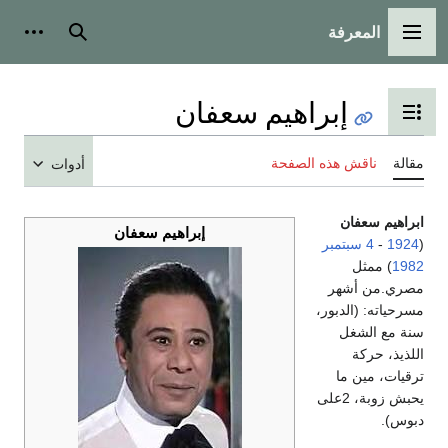
المعرفة
القائمة الرئيسية
بحث
أدوات
إبراهيم سعفان
تبديل عرض جدول المحتويات
مقالة
ناقش هذه الصفحة
أدوات
ابراهيم سعفان
إبراهيم سعفان
(
1924
-
4 سبتمبر
1982
) ممثل
مصري.من أشهر
مسرحياته: (الدبور،
سنة مع الشغل
اللذيذ، حركة
ترقيات، مين ما
يحبش زوبة، 2على
دبوس).