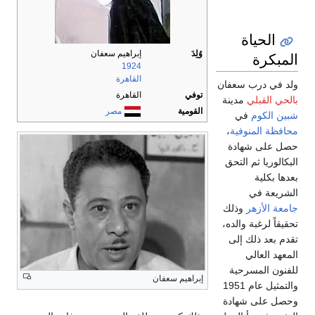
الحياة
وُلِدَ
إبراهيم سعفان
المبكرة
1924
القاهرة
ولد في درب سعفان
توفي
القاهرة
بالحي القبلي
مدينة
القومية
مصر
شبين الكوم
في
محافظة المنوفية
،
حصل على شهادة
البكالوريا ثم التحق
بعدها بكلية
الشريعة في
جامعة الأزهر
وذلك
تحقيقاً لرغبة والده،
تقدم بعد ذلك إلى
المعهد العالي
للفنون المسرحية
إبراهيم سعفان
والتمثيل عام 1951
وحصل على شهادة