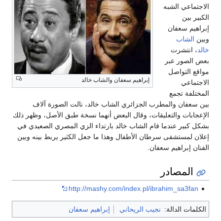
الاجتماعي الشبه
الكبير بين
إبراهيم سعفان
وبين
الشاب
خالد
، انتشرت
بعض الصور عبر
مواقع التواصل
إبراهيم سعفان والشاب خالد
الاجتماعي
المختلفة تجمع
بين سعفان والمطرب الجزائري الشاب خالد، نالت الصورة آلاف
الإعجابات والتعليقات، وقال البعض أنهما نسخة طبق الأصل، وظهر ذلك
بشكل كبير عندما قام الشاب خالد بارتداء الزي المصري الصعيدي في
إعلان لمستشفى سرطان الأطفال وهذا ما جعل الكثير يربط بينه وبين
الفنان إبراهيم سعفان.
المصادر
http://mashy.com/index.pl/ibrahim_sa3fan
الكلمات الدالة:
نجيب الريحاني
إبراهيم سعفان