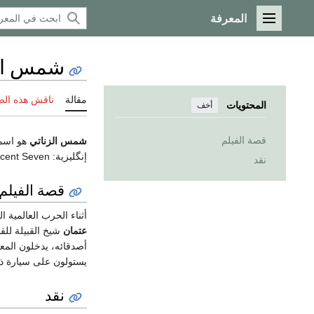
المعرفة
القائمة الرئيسية
شمس الز
مقالة
ناقش هذه ال
المحتويات
أخف
قصة الفيلم
شمس الزناتي
هو اس
إنگليزية:
icent Seven
نقد
قصة الفيلم
أثناء الحرب العالمية 
عتمان
شيخ القبيلة لل
أصدقائه، يدخلون الم
يستولون على سيارة ذخ
نقد