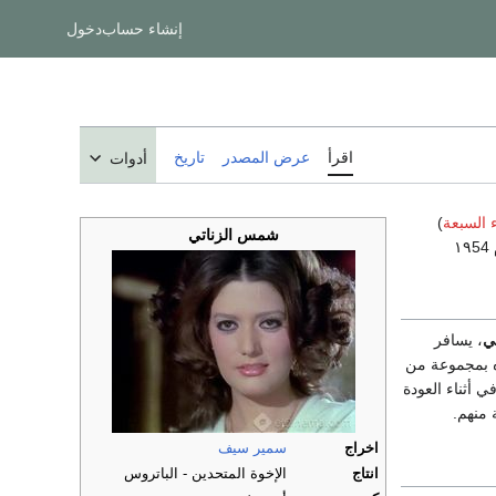
إنشاء حساب
دخول
اقرأ
عرض المصدر
تاريخ
أدوات
 السبعة
)
شمس الزناتي
١
ي
، يسافر
ه بمجموعة من
ي أثناء العودة
 منهم.
اخراج
سمير سيف
انتاج
الإخوة المتحدين - الباتروس