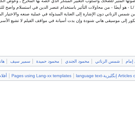
صوتها المثير للضحك وأسلوب التعبير المبتكر الذي خصه بها المخرج ـ وعوض الكلاف
/L22204 سمير سيف /L - هو أيضًا - من محاولات التأثير باستخدام عنصر الدين في استسلام و
 شمس الزناتي دون الإشارة إلى العناية المبذولة في عملية صنعه والاختيار 
ديكور إلى موسيقى هاني شنودة وإن بدت أسيانة في مواقف الفيلم لا تشيع الأسى
إمام
شمس الزناتي
محمود الجندي
محمود حميدة
سمير سيف
هان
گليزية-language text
Pages using Lang-xx templates
أفلا