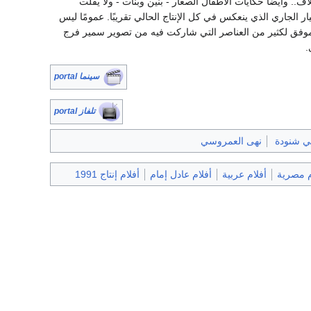
.. وأيضًا حكايات الأطفال الصغار - بنين وبنات - ولا يفلت
اضح للتيار الجاري الذي ينعكس في كل الإنتاج الحالي تقريبًا. عمومًا ليس
الموفق لكثير من العناصر التي شاركت فيه من تصوير سمير فرج
.
سينما portal
تلفاز portal
ي شنودة
نهى العمروسي
م مصرية
أفلام عربية
أفلام عادل إمام
أفلام إنتاج 1991