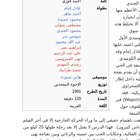
كتبه
أحمد فوزي
الجندي
بطولة
عادل إمام
 الأعظم منها
أحمد ماهر
 انحيازه
محمود حميدة
لا تختلط هذه
مصطفى متولى
ي سوق
محمود الجندي
سوسن بدر
وميدي الأول
عبد الله محمود
تي اعتمد عليها
إبراهيم نصر
ادل إمام وقد
علي عبد الرحيم
م الكوميدي
نهى العمروسى
رشدي المهدي
سبعة في الحي
سعيد طرابيك
 أن يقدم نفحة
موسيقى
هاني شنودة
ية داخل إطار
توزيع
الإخوة المتحدين
 الصحراوي
تاريخ الطرح
1991
كية.. فقد
المدة
120 دقيقة
استخدم العربة الكارو التي تحمل الأبطال السبعة إلى حيث القرية المهزومة بديلا عن الحافلة الشهيرة (Wagon) في
لملفوف حول
اللغة
العربية
لمتعة
ت باهتمام حقيقي إلى ما وراء الحركة الخارجية إلا في آخر الفيلم
حيث يصلنا هذا الدرس (الجاد) على لسان الزناتي، والذي يؤكد (أن الحق من غير قوة تحميه يطمع فيه أناس كثيرون).. فهذا الدرس لا يصل إلا بعد رحلة طولها 25 كيلو من
القتالية، وحكايات الحب بين حسنة والزناتي وبين نعناعة نهى