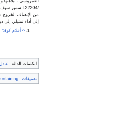
العمروسي ـ ببلاهتها و
من الإنصاف الخروج من
إلى أداء تمثيلي إلى 
^
أفلام كو
الكلمات الدالة:
عادل 
تصنيفات
:
Articles containing إن