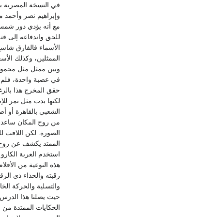
في النسخة المصرية ي
وإبراهيم نصر وأحمد م
مع أنه يؤدي دور شمس 
للحق واندفاعه إلى قت
الأسماء فالفارق شاسع
الممثلين، وكذلك الأسع
وبين ممثل مثل محمود ا
في عصبة واحدة، فلم ي
حقق المخرج هذا بالرغ
لكنها بدت مثل نمر للإ
الشعبي بالقاهرة أو أ
من روح المكان ساعدت 
الصورة. لكن اللافت لل
الممتد يكشف عن روح" أ
هذه النوعية من الأفل
رقبته والحذاء ذي الرق
والتسلية والحركة الخا
الحكايات الممتدة من 