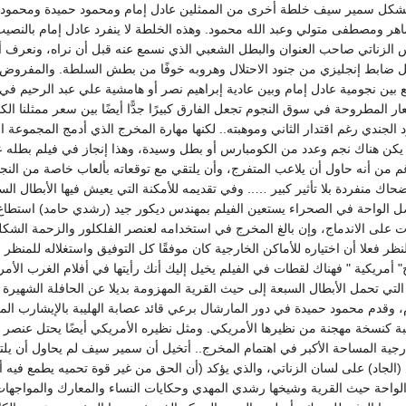
شكل سمير سيف خلطة أخرى من الممثلين عادل إمام ومحمود حميدة ومحمود 
اهر ومصطفى متولي وعبد الله محمود. وهذه الخلطة لا ينفرد عادل إمام بالنصيب
الزناتي صاحب العنوان والبطل الشعبي الذي نسمع عنه قبل أن نراه، ونعرف أن
ل ضابط إنجليزي من جنود الاحتلال وهروبه خوفًا من بطش السلطة. والمفروض أ
 بين نجومية عادل إمام وبين عادية إبراهيم نصر أو هامشية علي عبد الرحيم ف
ار المطروحة في سوق النجوم تجعل الفارق كبيرًا جدًّا أيضًا بين سعر ممثلنا الك
لجندي رغم اقتدار الثاني وموهبته.. لكنها مهارة المخرج الذي أدمج المجموعة ال
كن هناك نجم وعدد من الكومبارس أو بطل وسيدة، وهذا إنجاز في فيلم بطله ع
م من أنه حاول أن يلاعب المتفرج، وأن يلتقي مع توقعاته بألعاب خاصة من النج
ضحاك منفردة بلا تأثير كبير ….. وفي تقديمه للأمكنة التي يعيش فيها الأبطال ال
صل الواحة في الصحراء يستعين الفيلم بمهندس ديكور جيد (رشدي حامد) استطاع
على الاندماج، وإن بالغ المخرج في استخدامه لعنصر الفلكلور والزحمة الشكل
نظر فعلا أن اختياره للأماكن الخارجية كان موفقًا كل التوفيق واستغلاله للمنظر
مريكية " فهناك لقطات في الفيلم يخيل إليك أنك رأيتها في أفلام الغرب الأمري
ام، وقدم محمود حميدة في دور المارشال برعي قائد عصابة الهليبة بالإيشارب ا
بة كنسخة مهجنة من نظيرها الأمريكي. ومثل نظيره الأمريكي أيضًا يحتل عنصر ا
رجية المساحة الأكبر في اهتمام المخرج.. أتخيل أن سمير سيف لم يحاول أن يلتف
الواحة حيث القرية وشيخها رشدي المهدي وحكايات النساء والمعارك والمواجهات 