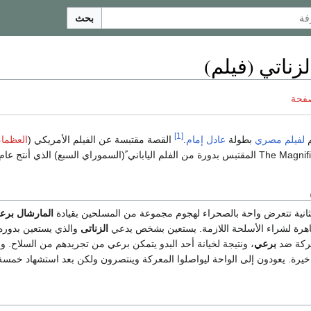
بحث
ناتي (فيلم)
صفحة
[1]
م
لفيلم
مصري
بطولة
عادل إمام
.
القصة مقتبسة عن الفيلم الأمريكي (
العظماء
The Magnif
المقتبس بدورة من الفلم الياباني ً(السموراي السبع) الذي أنتج عام ٩54
الثانية تتعرض واحة بالصحراء لهجوم مجموعة من المسلحين بقيادة
المارشال برع
قاهرة لشراء الأسلحة اللازمة. يستعين بشخص يدعي
الزناتى
والذي يستعين بدور
عركة ضد
برعي
، ونتيجة لخيانة أحد البدو يتمكن برعي من تجريدهم من السلاح. وف
يرة. يعودون إلى الواحة ليواصلوا المعركة وينتصرون ولكن بعد استشهاد خمسة