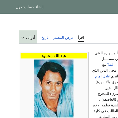
إنشاء حساب
دخول
اقرأ
عرض المصدر
تاريخ
أدوات
 مرض السرطان ولد عام 1959م بدأ مشواره الفني
عبد الله محمود
ة في مسلسل
.. ليه؟
مع
ن محي الدين الذي
لنجم
عادل إمام
طوق والاسورة)
ال الذين
مصري) للمخرج
العاصفة) ،
هدة فيلمه الاخير
تزوج وله ابنان احمد الطالب في كلية
دور البطولة