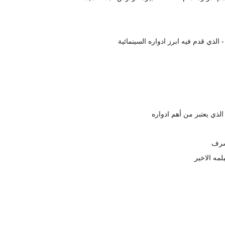
 الذي قدم فيه ابرز ادواره السينمائية
لذي يعتبر من أهم ادواره
شرف
لمه الاخير