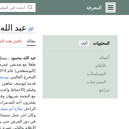
المعرفة
القائمة الرئيسية
عبد الله
مقالة
ناقش هذه ال
المحتويات
أخف
أعماله
عبد الله محمود
، ممثل
طفلا مع صديقي عمره
الأفلام:
(البوسطجي) عام 1974م ، ومن ثم كانت بداية انطلاقته السينمائية الحقيقية في فيلمه الاول
المسلسلات
المخرج العالمي
يوسف
المسرحيات
قدمه ليوسف شاهين ، و
وفيلم (الاحتياط واجب 
مراجع
مع النجمة شريهان وفر
يفجرون أحد المدمرات 
الراحل
صلاح أبو سيف
وكان اخر عمل سينمائي 
الاعلام والثاني عمره 