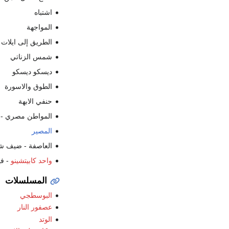
اشتباه
المواجهة
الطريق إلى ايلات -
شمس الزناتي
ديسكو ديسكو
الطوق والاسورة
حنفي الابهة
المواطن مصري - ا
المصير
العاصفة - ضيف 
واحد كابيتشينو
- في
المسلسلات
البوسطجي
عصفور النار
الوتد