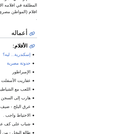
المطلقة في افلامه الا 
افلام (المواطن مصري -
.
أعماله
الأفلام:
إسكندرية... ليه؟
حدوتة مصرية
الإمبراطور
عفاريت الأسفلت
اللعب مع الشياطي
هارب إلى السجن
عرق البلح - ضي
الاحتياط واجب .
شباب على كف ع
طالع النخل - من أه