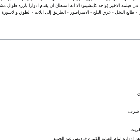
في فيلمه الاخير (واحد كابتشينو) الا انه استطاع ان يقدم ادوارا بارزة طوال مشو
 طالع النخل - عرق البلح - الامبراطور - الطريق إلى ايلات - الطوق والاسورة -
ن
ف شرف
فريت
م ادواره امام الفنانة الكبيرة فردوس عبد الحميد