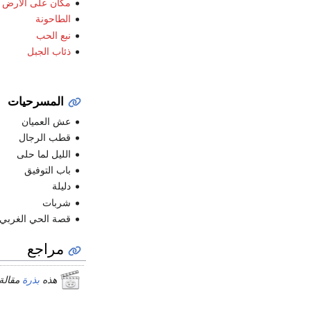
مكان على الارض
الطاحونة
نبع الحب
ذئاب الجبل
المسرحيات
عش العميان
قطب الرجال
الليل لما حلى
باب التوفيق
دليلة
شربات
قصة الحي الغربي
مراجع
هذه
بذرة
مقالة