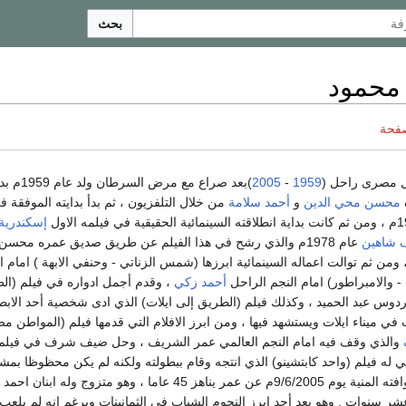
بحث
 محمود
صفحة
 مصرى راحل (
1959
-
2005
)بعد صراع مع
محسن محي الدين
و
أحمد سلامة
من خلال التلفزيون ، ثم بدأ بدايته الموفق
إسكندرية.
 شاهين
عام 1978م والذي رشح في هذا الفيلم عن طريق صديق عمره محس
من ثم توالت اعماله السينمائية ابرزها (شمس الزناتي - وحنفي الابهة ) امام ا
- والامبراطور) امام النجم الراحل
أحمد زكي
، وقدم أجمل ادواره في فيلم (ال
دوس عبد الحميد ، وكذلك فيلم (الطريق إلى ايلات) الذي ادى شخصية أحد الابط
في ميناء ايلات ويستشهد فيها ، ومن ابرز الافلام التي قدمها فيلم (المواطن 
والذي وقف فيه امام النجم العالمي عمر الشريف ، وحل ضيف شرف في فيلم (
له فيلم (واحد كابتشينو) الذي انتجه وقام ببطولته ولكنه لم يكن محظوظا بمشا
في دور العرض حتى وافته المنية يوم 9/6/2005م عن عمر يناهز 45 عاما ، وهو م
عشر سنوات . وهو يعد أحد ابرز النجوم الشباب في الثمانينات وبرغم انه لم يلعب 