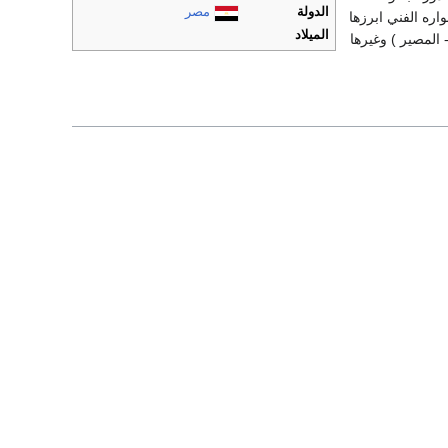
الدولة
مصر
اره الفني ابرزها
الميلاد
 المصير ) وغيرها