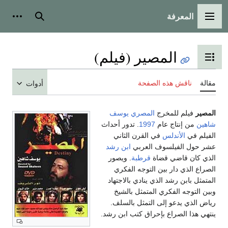
المعرفة
القائمة الرئيسية
بحث
أدوات
المصير (فيلم)
تبديل عرض جدول المحتويات
مقالة
ناقش هذه الصفحة
أدوات
المصير
فيلم للمخرج
المصري
يوسف
شاهين
من إنتاج عام
1997
. تدور أحداث
الفيلم في
الأندلس
في القرن الثاني
عشر حول الفيلسوف العربي
ابن رشد
الذي كان قاضي قضاة
قرطبة
. ويصور
الصراع الذي دار بين التوجه الفكري
المتمثل بابن رشد الذي ينادي بالاجتهاد
وبين التوجه الفكري المتمثل بالشيخ
رياض الذي يدعو إلى التمثل بالسلف.
ينتهي هذا الصراع بإحراق كتب ابن رشد.