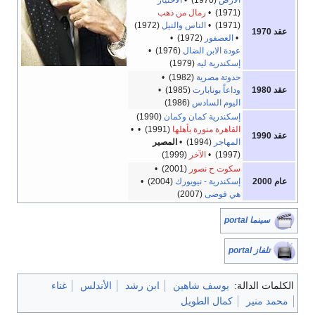
(1971) •
رمال من ذهب
(1971) •
الناس والنيل
(1972)
عقد 1970
•
العصفور
(1972) •
عودة الابن الضال
(1976) •
إسكندرية ليه
(1979)
حدوتة مصرية
(1982) •
عقد 1980
وداعاً بونابارت
(1985) •
اليوم السادس
(1986)
إسكندرية كمان وكمان
(1990)
القاهرة منورة بأهلها
(1991) • •
عقد 1990
المهاجر
(1994) •
المصير
(1997) •
الآخر
(1999)
سكوت ح نصور
(2001) •
عام 2000
إسكندرية - نيويورك
(2004) •
هي فوضى
(2007)
سينما portal
تلفاز portal
الكلمات الدالة:
يوسف شاهين
ابن رشد
الأندلس
غناء
محمد منير
كمال الطويل