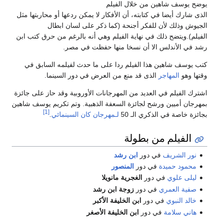
يوضح يوسف شاهين من خلال الفيلم
الذى شارك أيضا في كتابته، أن الأفكار لا يمكن ردعها أو محاربتها مثل
الجيوش وذلك لأن للفكر أجنحة (كما ذكر على لسان ابطال
الفيلم).ويتضح ذلك في نهاية الفيلم وهي أنه بالرغم من حرق كتب ابن
رشد في الأندلس الا أن نسخا منها حفظت في مصر.
كتب يوسف شاهين هذا الفيلم ردا على ما حدث لفيلمه السابق في
وقتها وهو
المهاجر
الذى قد منع من العرض في دور السينما.
اشترك الفيلم في العديد من المهرجانات الأوروبية وقد حاز على جائزة
بمهرجان أميين ورشح لجائزة السعفة الذهبية. وتم تكريم يوسف شاهين
[1]
بجائزة خاصة في الذكري الـ 50
لـمهرجان كان السينمائي
.
الفيلم من بطولة
نور الشريف
في دور
ابن رشد
محمود حميدة
في دور
المنصور
ليلى علوي
في دور
الغجرية مانويلا
صفية العمري
في دور
زوجة ابن رشد
خالد النبوي
في دور
ابن الخليفة الأكبر
هاني سلامة
في دور
ابن الخليفة الأصغر