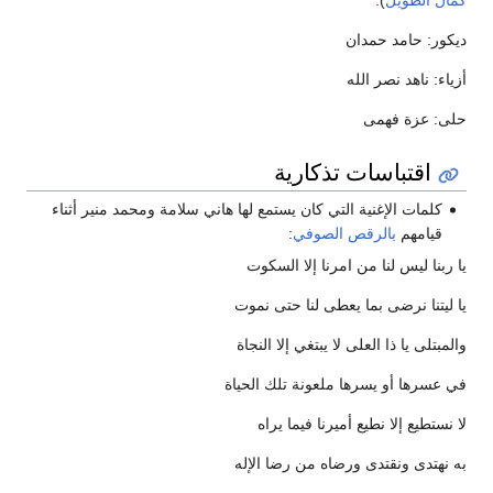
ديكور: حامد حمدان
أزياء: ناهد نصر الله
حلى: عزة فهمى
اقتباسات تذكارية
كلمات الإغنية التي كان يستمع لها هاني سلامة ومحمد منير أثناء
قيامهم
بالرقص الصوفي
:
يا ربنا ليس لنا من امرنا إلا السكوت
يا ليتنا نرضى بما يعطى لنا حتى نموت
والمبتلى يا ذا العلى لا يبتغي إلا النجاة
في عسرها أو يسرها ملعونة تلك الحياة
لا نستطيع إلا نطيع أميرنا فيما يراه
به نهتدى ونقتدى ورضاه من رضا الإله