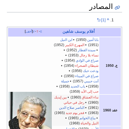
المصادر
[1]
^
أفلام
يوسف شاهين
e
t
v
أخف
بابا أمين
(1950) •
ابن النيل
(1951) •
المهرج الكبير
(1952)
•
سيدة القطار
(1952) •
نساء بلا رجال
(1953) •
صراع في الوادي
(1954) •
ع. 1950
شيطان الصحراء
(1954) •
ودعت حبك
(1956) •
صراع في الميناء
(1956) •
أنت حبيبي
(1957) •
جميلة
(1958) •
باب الحديد
(1958) •
حب إلى الأبد
(1959)
نداء العشاق
(1960) •
بين إيديك
(1960) •
رجل في حياتي
(1961) •
الناصر صلاح الدين
عقد 1960
(1963) •
فجر يوم جديد
(1965)
•
بياع الخواتم
(1965) •
النيل والحياة
(1968)
الأرض
(1970) •
الاختيار