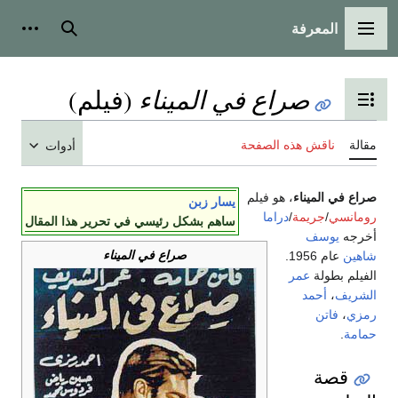
المعرفة
القائمة الرئيسية
بحث
أدوات
صراع في الميناء
(فيلم)
تبديل عرض جدول المحتويات
مقالة
ناقش هذه الصفحة
أدوات
صراع في الميناء
، هو فيلم
يسار زبن
رومانسي
/
جريمة
/
دراما
ساهم بشكل رئيسي في تحرير هذا المقال
أخرجه
يوسف
صراع في الميناء
شاهين
عام 1956.
الفيلم بطولة
عمر
الشريف
،
أحمد
رمزي
،
فاتن
حمامة
.
قصة