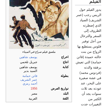
الفيلم
يدور الفيلم حول
الريس رجب (عمر
الشريف) الصياد
الذي إضطرته
الظروف إلى
السفر والترحال
من أجل توفير
فلوس يستطيع بها
الزواج من بنت
ملصق فيلم
صراع في الميناء
خالته حميدة (فاتن
اخراج
يوسف شاهين
حمامة) التي تعيش
انتاج
جبريل تلحمي
كتابة
يوسف شاهين
برفقة والدته
السيد بدير
(فردوس محمد)
بطولة
فاتن حمامة
في عشة صغيرة
عمر الشريف
على البحر، عند
أحمد رمزي
عودته بعد ثلاث
تواريخ العرض
1956
سنوات يجد أن
البلد
مصر
اللغة
العربية
الكثير من
التغييرات جدت