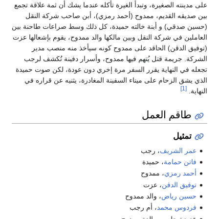
على مدينته الصغيرة، وتبدأ الغيرة تأكله عندما يشك أن ثمة علاقة تجمع
بين صديقه القديم، ممدوح (أحمد رمزي)، أبن صاحب شركة النقل
(حسين صدقي) و أبنة خالته حميدة، كل ذلك وسط صراعات طاحنة بين
العاملين في شركة النقل وبين مالكها والد ممدوح، يقوم بإشعالها عزت
(توفيق الدقن) الحاقد على ممدوح كونه سيأخذ منه منصب مدير
الشركة. جريمة قتل يُتهم فيها ممدوح، وأسرار دفينة تُكشف لرجب
تجعله في النهاية يقرر السفر مرة إخري دون عودة، لكن صوت حميدة
الذي يشق الزحام على ميناء السفينة المغادرة، يثنيه عن قراره في
[1]
النهاية.
طاقم العمل
تمثيل
عمر الشريف
، رجب
فاتن حمامة
، حميدة
أحمد رمزي
، ممدوح
توفيق الدقن
، عزت
حسين رياض
، والد ممدوح
فردوس محمد
، أم رجب
عزيزة حلمي، والدة ممدوح