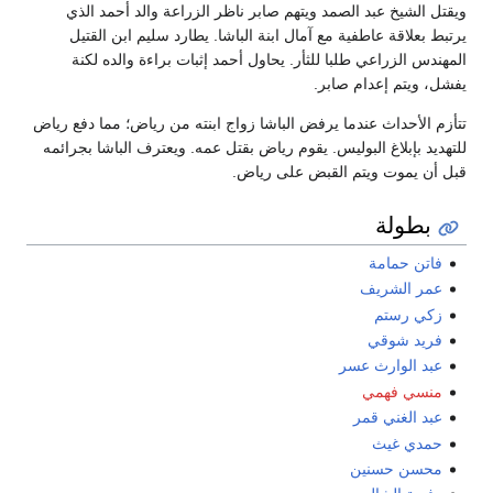
ويقتل الشيخ عبد الصمد ويتهم صابر ناظر الزراعة والد أحمد الذي
يرتبط بعلاقة عاطفية مع آمال ابنة الباشا. يطارد سليم ابن القتيل
المهندس الزراعي طلبا للثأر. يحاول أحمد إثبات براءة والده لكنة
يفشل، ويتم إعدام صابر.
تتأزم الأحداث عندما يرفض الباشا زواج ابنته من رياض؛ مما دفع رياض
للتهديد بإبلاغ البوليس. يقوم رياض بقتل عمه. ويعترف الباشا بجرائمه
قبل أن يموت ويتم القبض على رياض.
بطولة
فاتن حمامة
عمر الشريف
زكي رستم
فريد شوقي
عبد الوارث عسر
منسي فهمي
عبد الغني قمر
حمدي غيث
محسن حسنين