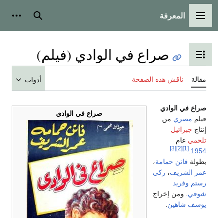
المعرفة
القائمة الرئيسية
بحث
أدوات
صراع في الوادي (فيلم)
تبديل عرض جدول المحتويات
مقالة
ناقش هذه الصفحة
أدوات
صراع في الوادي
صراع في الوادي
فيلم
مصري
من
إنتاج
جبرائيل
تلحمي
عام
[3]
[2]
[1]
.
1954
بطولة
فاتن حمامة
،
عمر الشريف
،
زكي
رستم
وفريد
شوقي
. ومن إخراج
يوسف شاهين
.