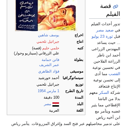
قصة
الفيلم
تدور أحداث الفيلم
في
صعيد مصر
اخراج
يوسف شاهين
قبل
ثورة 23 يوليو
انتاج
جبرائيل تلحمي
... حيث يساعد
كتبه
حلمي حليم
(قصة)
المهندس الزراعى
علي الزرقاني (سيناريو وحوار)
أحمد ابن ناظر
بطولة
فاتن حمامة
الزراعة الفلاحين
عمر الشريف
في تحسين نوعية
موسيقى
فؤاد الظاهري
القصب
مما أدى
سينماتوگرافيا
أحمد خورشيد
إلى تحسن نوعية
توزيع
جبرائيل تلحمي
الإنتاج فتتعاقد
تاريخ الطرح
1 مارس
1954
شركة
السكر
معهم
المدة
100 دقيقة
بدلا من الباشا
البلد
مصر
الإقطاعي مما يثير
اللغة
العربية
غضبه ويتآمر مع
ابن أخيه رياض
على تدمير محاصيلهم عبر فتح السد وإغراق المزروعات. يتآمر رياض