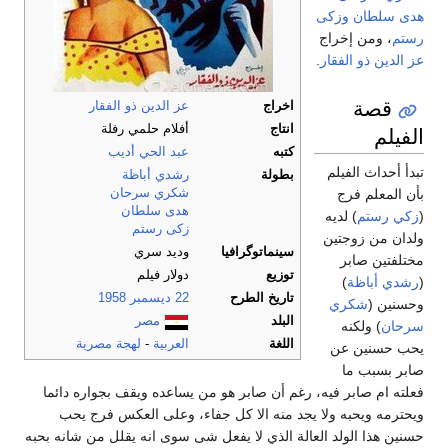
هدى سلطان
وزكى
رستم
، ومن إخراج
عز الدين ذو الفقار
.
قصة
اخراج
عز الدين ذو الفقار
الفيلم
انتاج
أفلام حلمي رفلة
كتبه
عبد الحي أديب
تبدأ أحداث الفيلم
بطولة
رشدي أباظة
شكري سرحان
بأن المعلم فرج
هدى سلطان
(
زكي رستم
) لديه
زكى رستم
ولدان من زوجتين
سينماتوگرافيا
وديد سري
مختلفتين صابر
توزيع
دولار فيلم
(
رشدي أباظة
)
تاريخ الطرح
22 ديسمبر
1958
وحسنين (
شكري
البلد
مصر
سرحان
) ولكنه
اللغة
العربية
-
لهجة مصرية
يحب حسنين عن
صابر بسبب ما
فعلته ام صابر فيه، رغم أن صابر هو من يساعده ويقف بجواره دائما
ويحترمه ويحبه ولا يجد منه الا كل جفاء، وعلى العكس فرج يحب
حسنين هذا الولد العالة الذي لا يفعل شى سوى انه يقلل من شانه بحبه