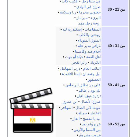
في بيتنا رجل
•
الكيت كات
•
صراع في الوادي
•
من 21 • 30
جعلوني مجرما
•
ريا وسكينة
•
البريء
•
ميرامار
•
زوجة رجل مهم
السقا مات
•
إسكندرية ليه
•
زوجتي والكلب
•
السوق السوداء
•
من 31 • 40
مراتي مدير عام
•
أحلام هند وكاميليا
•
أهل القمة
•
حياة أو موت
•
الكرنك
•
زائر الفجر
النائب العام
•
درب المهابيل
•
ليل وقضبان
•
إحنا التلامذة
•
العصفور
•
من 41 • 50
على من نطلق الرصاص
•
لك يوم يا ظالم
•
ثرثرة فوق النيل
•
صراع الأبطال
•
أين عمري
عودة الابن الضال
•
المهاجر
•
الاختيار
•
جميلة
•
ليه يا بنفسج
•
العار
•
من 51 • 60
خرج ولم يعد
•
بين السما والأرض
•
غروب وشروق
•