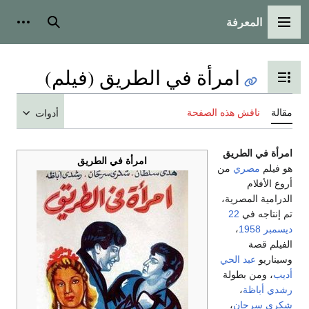
المعرفة
القائمة الرئيسية
بحث
أدوات
امرأة في الطريق (فيلم)
تبديل عرض جدول المحتويات
مقالة
ناقش هذه الصفحة
أدوات
امرأة في الطريق
امرأة في الطريق
هو فيلم
مصري
من
أروع الأفلام
الدرامية المصرية،
تم إنتاجه في
22
ديسمبر
1958
،
الفيلم قصة
وسيناريو
عبد الحي
أديب
، ومن بطولة
رشدي أباظة
،
شكري سرحان
،