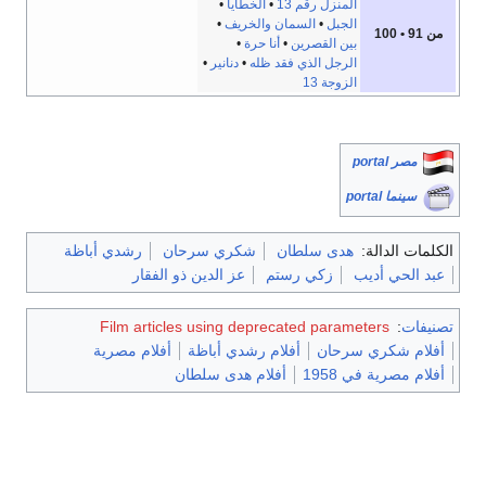
المنزل رقم 13
•
الخطايا
•
الجبل
•
السمان والخريف
•
من 91 • 100
بين القصرين
•
أنا حرة
•
الرجل الذي فقد ظله
•
دنانير
•
الزوجة 13
مصر portal
سينما portal
الكلمات الدالة:
هدى سلطان
شكري سرحان
رشدي أباظة
عبد الحي أديب
زكي رستم
عز الدين ذو الفقار
تصنيفات
:
Film articles using deprecated parameters
أفلام شكري سرحان
أفلام رشدي أباظة
أفلام مصرية
أفلام مصرية في 1958
أفلام هدى سلطان