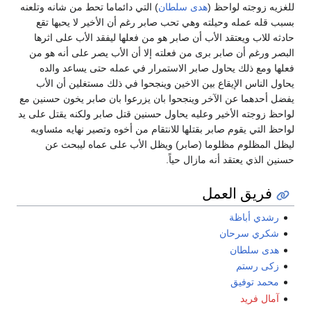
للغزيه زوجته لواحظ (
هدى سلطان
) التي دائماما تحط من شانه وتلعنه
بسبب قله عمله وحيلته وهي تحب صابر رغم أن الأخير لا يحبها تقع
حادثه للاب ويعتقد الأب أن صابر هو من فعلها ليفقد الأب على اثرها
البصر ورغم أن صابر برى من فعلته إلا أن الأب يصر على أنه هو من
فعلها ومع ذلك يحاول صابر الاستمرار في عمله حتى يساعد والده
يحاول الناس الإيقاع بين الاخين وينجحوا في ذلك مستغلين أن الأب
يفضل أحدهما عن الآخر وينجحوا بان يزرعوا بان صابر يخون حسنين مع
لواحظ زوجته الأخير وعليه يحاول حسنين قتل صابر ولكنه يقتل على يد
لواحظ التي يقوم صابر بقتلها للانتقام من أخوه وتصير نهايه مئساويه
ليظل المظلوم مظلوما (صابر) ويظل الأب على عماه ليبحث عن
حسنين الذي يعتقد أنه مازال حياً.
فريق العمل
رشدي أباظة
شكري سرحان
هدى سلطان
زكى رستم
محمد توفيق
آمال فريد