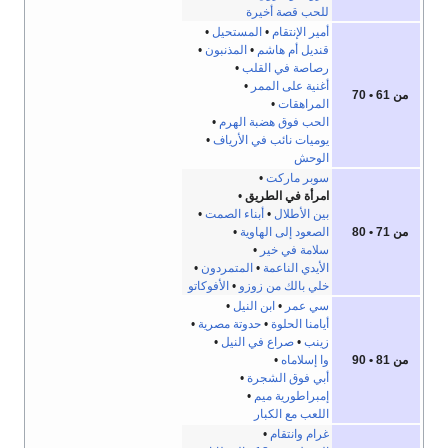
للحب قصة أخيرة
أمير الإنتقام
•
المستحيل
•
قنديل أم هاشم
•
المذنبون
•
رصاصة في القلب
•
أغنية على الممر
•
من 61 • 70
المراهقات
•
الحب فوق هضبة الهرم
•
يوميات نائب في الأرياف
•
الوحش
سوبر ماركت
•
امرأة في الطريق
•
بين الأطلال
•
أبناء الصمت
•
من 71 • 80
الصعود إلى الهاوية
•
سلامة في خير
•
الأيدي الناعمة
•
المتمردون
•
خلي بالك من زوزو
•
الأفوكاتو
سي عمر
•
ابن النيل
•
أيامنا الحلوة
•
حدوتة مصرية
•
زينب
•
صراع في النيل
•
من 81 • 90
وا إسلاماه
•
أبي فوق الشجرة
•
إمبراطورية ميم
•
اللعب مع الكبار
غرام وانتقام
•