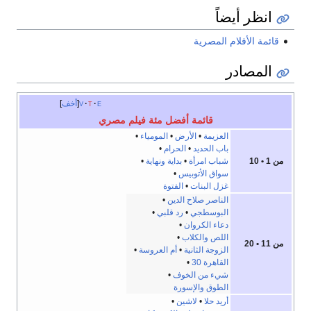
انظر أيضاً
قائمة الأفلام المصرية
المصادر
e
t
v
أخف
قائمة أفضل مئة فيلم مصري
العزيمة
•
الأرض
•
المومياء
•
باب الحديد
•
الحرام
•
من 1 • 10
شباب امرأة
•
بداية ونهاية
•
سواق الأتوبيس
•
غزل البنات
•
الفتوة
الناصر صلاح الدين
•
البوسطجي
•
رد قلبي
•
دعاء الكروان
•
اللص والكلاب
•
من 11 • 20
الزوجة الثانية
•
أم العروسة
•
القاهرة 30
•
شيء من الخوف
•
الطوق والإسورة
أريد حلا
•
لاشين
•