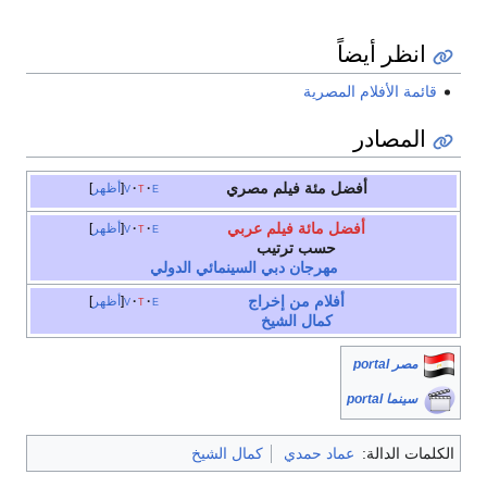
انظر أيضاً
قائمة الأفلام المصرية
المصادر
أفضل مئة فيلم مصري
e
t
v
أظهر
أفضل مائة فيلم عربي
e
t
v
أظهر
حسب ترتيب
مهرجان دبي السينمائي الدولي
أفلام من إخراج
e
t
v
أظهر
كمال الشيخ
مصر portal
سينما portal
الكلمات الدالة:
عماد حمدي
كمال الشيخ