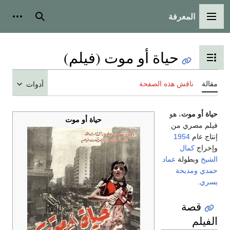
المعرفة
القائمة الرئيسية
بحث
أدوات
حياة أو موت (فيلم)
تبديل عرض جدول المحتويات
مقالة
ناقش هذه الصفحة
أدوات
حياة أو موت
، هو
حياة أو موت
فيلم مصري من
إنتاج عام
1954
وإخراج
كمال
الشيخ
وبطولة
عماد
حمدي
ومديحة
يسري
.
قصة
الفيلم