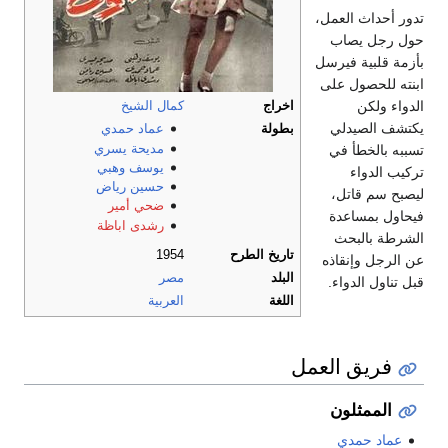
تدور أحداث العمل،
حول رجل يصاب
بأزمة قلبية فيرسل
ابنته للحصول على
الدواء ولكن
اخراج
كمال الشيخ
يكتشف الصيدلي
بطولة
عماد حمدي
مديحة يسري
تسببه بالخطأ في
يوسف وهبي
تركيب الدواء
حسين رياض
ليصبح سم قاتل،
ضحي أمير
فيحاول بمساعدة
رشدى اباظة
الشرطة بالبحث
تاريخ الطرح
1954
عن الرجل وإنقاذه
البلد
مصر
قبل تناول الدواء.
اللغة
العربية
فريق العمل
الممثلون
عماد حمدي