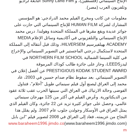
الإنتاج السينمائي (فلسطين)، و Sunny Land Film التابعة لراديو
وتلفزيون العرب (مصر).
معلومات عن كاتب ومخرج الفيلم محمد الدرادجي: هو المؤسس
المشارك لشركة HUMAN FILM للإنتاج السينمائي التي حازت على
جوائز عديدة ويقع مقرها في المملكة المتحدة وهولندا. درس محمد
الإنتاج السينمائي والتلفزيوني في أكاديمية وسائل الإعلام MEDIA
ACADEMY بهيلفيرسيم HILVERSEM، وذلك قبل أنتقاله إلى المملكة
المتحدة لاستكمال درجتي الماجستير في التصوير السينمائي والإخراج
في كلية السينما الشمالية NORTHERN FILM SCHOOL في
ليدزLEEDS، وحاز على جائزة طالب كوداك المرموقة
PRESTIGIOUS KODAK STUDENT AWARD عن أفضل إعلان في
التصوير السينمائي. بعد سقوط نظام صدام حسين في 2003، عاد
محمد إلى العراق ليصنع أول فيلم سينمائي طويل "أحلام"، فتناول
الفوضى وحالة الارتباك في العراق التي سببتها الحرب عقب ثلاثة عقود
من الديكتاتورية. وعُرض الفيلم في أكثر من 125 مهرجان سينمائي
عالمي، وحصل على جوائز كثيرة تزيد عن 22 جائزة، وكان الفيلم الذي
يمثل العراق في الأوسكار وجولدن جلوب عام 2007. ولم يقلل هذا
النجاح من عزيمته، فعاد إلى العراق في 2008 لتصوير فيلم "ابن بابل
www.baraheem1996.jimdo.co
(www.baraheem1996.jimdo.com)
m