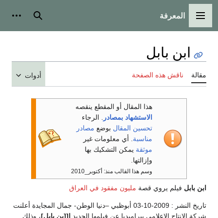
المعرفة
القائمة الرئيسية
بحث
أدوات
ابن بابل
مقالة
ناقش هذه الصفحة
أدوات
هذا المقال أو المقطع ينقصه
الاستشهاد بمصادر
. الرجاء
تحسين المقال
بوضع
مصادر
مناسبة
. أي معلومات غير
موثقة
يمكن التشكيك بها
وإزالتها.
وسم هذا القالب منذ: أكتوبر_2010
ابن بابل
فيلم يروي قصة
مليون مفقود في العراق
تاريخ النشر : 2009-10-03 أبوظبي –دنيا الوطن- جمال المجايدة أعلنت
شركة الإنتاج الإعلامي بيراميديا عن فيلمها الجديد
ا[[بن بابل]
، وذلك