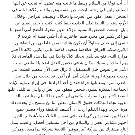
أن أجد نوعًا من السلام وسط ما عانت منه عمتي. أم تبحث عن ابنها
الضائع، وابن في رحلة للبحث عن نفسه وعن والده، وكلاهما تائه في
الصحراء بفعل عقود من الحرب والاحتلال. ويضيف الدراجي: وخلال
الأربع سنوات التالية لذلك الحادث بينما كنت أكتب وأحضر لفيلم ابن
بابل، جمعت القصص المنسية لهؤلاء الذين مضوا، فأتضح أنني أصنع ما
هو أكبر بكثير من مجرد فيلم. فاخترت أن أحكي قصة أم كردية لا
تنتمي إلى جيلي محاولاً أن يكون هناك تقمص عاطفي بين الثقافتين
اللاتين سكنتا العراق. فكلاهما ضحية، كلاهما عانى الكثير، كلاهما أحس
مرارة التيه، فتوحيد بلدي يجعلنا كيانًا واحدًا في ظل هذه المأساة، فلا
يهم أصلك أو نسبك، وكان هدفي تحقيق العدل لضحايا الماضي، وبث
الأمل في نفوس جيل المستقبل. لا تزال حتى الآن معظم الجثث التي
وجدت مجهولة الهوية، فكلي أمل أن أكون قد نجحت من خلال نبش
ماضي أسرة ومعاناتها جراء فقدان أحد أفرادها- في إبراز عملية الإبادة
الجماعية المنكرة لمليون شخص مفقود في العراق والتي لم يُلقى عليها
الضوء لكثير من السنوات. وأتمنى أن يكون هذا الفيلم بمثابة رسالة
مدوية تجاه انتهاكات حقوق الإنسان، تعلن أننا لن نسمح بأن يحدث ذلك
مرة أخرى. وبهذا الفيلم أردت أن أكشف الحقيقة وراء مصير جميع
العراقيين المفقودين كي أبعث في نفوس العائلات والأشخاص الذين
أحبهم مشاعر الغفران والسلام من أجل مستقبل أفضل. والفيلم يمثل
إنتاج مشترك بين شركة "بيراموفيز" التابعة لشركة بيراميديا، ومركز