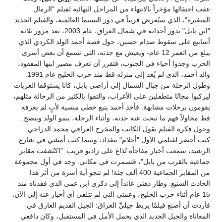
عقب احتفالها مؤخراً بالانتهاء من المراحل النهائية لفيلم "الرمال
المتغيرة"، الذي سيُعرض قريباً في دور السينما العالمية، والفيلم الجديد
"ابن بابل" تدور أحداثه في شمال العراق، عام 2003، بعد مرور ثلاثة
أسابيع على سقوط صدام حسين، حول قصة أحمد الولد الكردي الذي
يبلغ من العمر 12 عام- ويعيش مع جدته، التي تسمع أن بعض أسرى
الحرب وجدوا أحياء في الجنوب، فتقرر أن تعرف مصير ابنها المفقود،
والد أحمد، الذي لم يُعد إلى منزله قط منذ حرب الخليج عام 1991.
وطول الرحلة من جبال الشمال إلى أراضي بابل، كانا يستوقفا العربات
ليركبوا مجانًا متطفلين على الأغراب، والتقوا بالكثير من الرحالة مثلهم،
يقومون برحلات مشابهة. فأخذ أحمد يتبع خطى منسية لأبٍ لم يعرفه
قط محاولاً فهم ما تبحث عنه جدته، وأثناء الرحلة، ينمو الولد وينضج.
وحول فكرة الفيلم يقول الكاتب والمخرج العراقي محمد الدراجي:
كنت أحضر لفيلمي الأول "أحلام" ببغداد، وبينما كنت أمشي في شارع
الرشيد، سمعت أخبار مفاجأة تُذاع على راديو قريب: "اكتُشفت مقابر
جماعية بالقرب من بابل"، فتسمرت في مكاني. وجد في أول مجموعة
من المقابر الجماعية 400 ألف جثة! لم تنجو أية أسرة من أثر هذا
الحادث الشنيع. وطار ذهني عائداً إلى ذكرى ابن عمي الذي فقدناه منذ
15 عام أثناء حرب الخليج، وعمتي التي لم تتلقى أي أخبار عنه إلى الآن.
فأردت أن أصنع فيلمًا يربط جيليِّ العراق: الجيل القديم الغارق في
المعاناة والجيل الجديد الذي يحمل الأمل في المستقبل، وكان دافعي